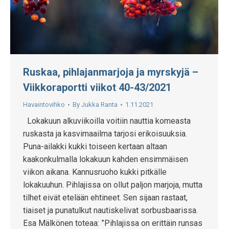
Ruskaa, pihlajanmarjoja ja myrskyjä –
Viikkoraportti viikot 40-43/2021
Havaintovihko
By
Jukka Ranta
1.11.2021
Lokakuun alkuviikoilla voitiin nauttia komeasta
ruskasta ja kasvimaailma tarjosi erikoisuuksia.
Puna-ailakki kukki toiseen kertaan altaan
kaakonkulmalla lokakuun kahden ensimmäisen
viikon aikana. Kannusruoho kukki pitkälle
lokakuuhun. Pihlajissa on ollut paljon marjoja, mutta
tilhet eivät etelään ehtineet. Sen sijaan rastaat,
tiaiset ja punatulkut nautiskelivat sorbusbaarissa.
Esa Mälkönen toteaa: ”Pihlajissa on erittäin runsas