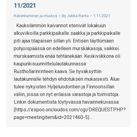
11/2021
Rakentaminen ja muutos
By
Jukka Ranta
1.11.2021
Kaukolämmön kaivannot etenivät lokakuun
alkuviikoilla parkkipaikalle saakka ja parkkipaikalle
piti ajaa tilapäisen sillan yli. Entisen täyttömäen
pohjoispäässä on edelleen murskakasoja, vaikkei
murskaamista enää tehtänekään. Keskiviikkona oli
kaupunkisuunnittelulautakunnassa
Rusthollarinrinteen kaava. Se hyväksyttiin
lautakunnalle tehdyn ehdotuksen mukaisesti. Alue
tulee nykyisten Hyljeluodontien ja Finnoonsillan
väliin, jossa on nyt erilaisia varastoja ja toimistoja.
Linkin dokumentista löytyvässä havainnekuvassa
(https://espoo.oncloudos.com/cgi/DREQUEST.PHP?
page=meetingitem&id=2021460-5)…