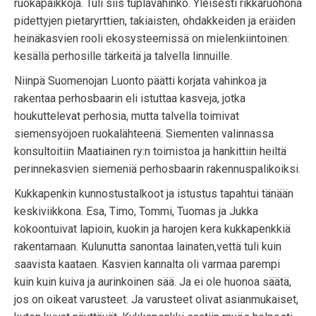
ruokapaikkoja. Tuli siis tuplavahinko. Yleisesti rikkaruohona
pidettyjen pietaryrttien, takiaisten, ohdakkeiden ja eräiden
heinäkasvien rooli ekosysteemissä on mielenkiintoinen:
kesällä perhosille tärkeitä ja talvella linnuille.
Niinpä Suomenojan Luonto päätti korjata vahinkoa ja
rakentaa perhosbaarin eli istuttaa kasveja, jotka
houkuttelevat perhosia, mutta talvella toimivat
siemensyöjoen ruokalähteenä. Siementen valinnassa
konsultoitiin Maatiainen ry:n toimistoa ja hankittiin heiltä
perinnekasvien siemeniä perhosbaarin rakennuspalikoiksi.
Kukkapenkin kunnostustalkoot ja istustus tapahtui tänään
keskiviikkona. Esa, Timo, Tommi, Tuomas ja Jukka
kokoontuivat lapioin, kuokin ja harojen kera kukkapenkkiä
rakentamaan. Kulunutta sanontaa lainaten,vettä tuli kuin
saavista kaataen. Kasvien kannalta oli varmaa parempi
kuin kuin kuiva ja aurinkoinen sää. Ja ei ole huonoa säätä,
jos on oikeat varusteet. Ja varusteet olivat asianmukaiset,