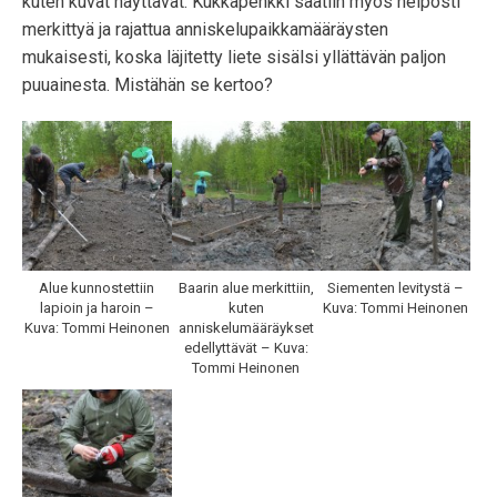
kuten kuvat näyttävät. Kukkapenkki saatiin myös helposti
merkittyä ja rajattua anniskelupaikkamääräysten
mukaisesti, koska läjitetty liete sisälsi yllättävän paljon
puuainesta. Mistähän se kertoo?
Alue kunnostettiin
Baarin alue merkittiin,
Siementen levitystä –
lapioin ja haroin –
kuten
Kuva: Tommi Heinonen
Kuva: Tommi Heinonen
anniskelumääräykset
edellyttävät – Kuva:
Tommi Heinonen