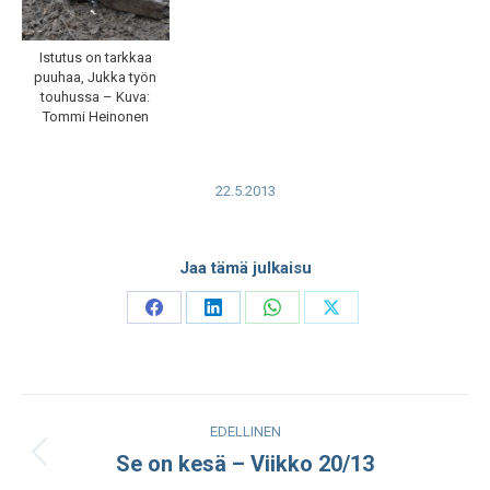
Istutus on tarkkaa
puuhaa, Jukka työn
touhussa – Kuva:
Tommi Heinonen
22.5.2013
Jaa tämä julkaisu
Share
Share
Share
Share
on
on
on
on
Facebook
LinkedIn
WhatsApp
X
Post
EDELLINEN
navigation
Se on kesä – Viikko 20/13
Edellinen