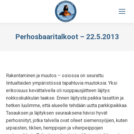
Perhosbaaritalkoot – 22.5.2013
Rakentaminen ja muutos – osiossa on seurattu
lintualtaiden ympäristössä tapahtuvia muutoksia. Yksi
erikoisuus kevättalvella oli ruoppausjätteen läjitys
nokkoskukkulan taakse. Ennen läjitystä paikka tasattiin ja
hetken luulimme, että alueelle tehdään uutta parkkipaikkaa.
Tasauksen ja läjityksen seurauksena hävisi hyvät
perhosniityt, jotka talvella ovat olleet siemensyöjien, kuten
urpiaisten, tiklien, hemppojen ja viherpeippojen