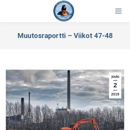
Muutosraportti – Viikot 47-48
joulu
2
2019