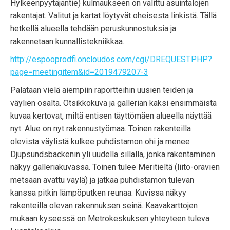
Hylkeenpyytäjäntie) kulmaukseen on valittu asuintalojen
rakentajat. Valitut ja kartat löytyvät oheisesta linkistä. Tällä
hetkellä alueella tehdään peruskunnostuksia ja
rakennetaan kunnallistekniikkaa.
http://espooprodfi.oncloudos.com/cgi/DREQUEST.PHP?
page=meetingitem&id=2019479207-3
Palataan vielä aiempiin raportteihin uusien teiden ja
väylien osalta. Otsikkokuva ja gallerian kaksi ensimmäistä
kuvaa kertovat, miltä entisen täyttömäen alueella näyttää
nyt. Alue on nyt rakennustyömaa. Toinen rakenteilla
olevista väylistä kulkee puhdistamon ohi ja menee
Djupsundsbäckenin yli uudella sillalla, jonka rakentaminen
näkyy galleriakuvassa. Toinen tulee Meritieltä (liito-oravien
metsään avattu väylä) ja jatkaa puhdistamon tulevan
kanssa pitkin lämpöputken reunaa. Kuvissa näkyy
rakenteilla olevan rakennuksen seinä. Kaavakarttojen
mukaan kyseessä on Metrokeskuksen yhteyteen tuleva