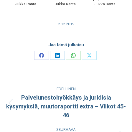
Jukka Ranta
Jukka Ranta
Jukka Ranta
2.12.2019
Jaa tämä julkaisu
Share
Share
Share
Share
on
on
on
on
Facebook
LinkedIn
WhatsApp
X
Post
EDELLINEN
navigation
Palvelunestohyökkäys ja juridisia
kysymyksiä, muutoraportti extra – Viikot 45-
Edellinen
julkaisu:
46
SEURAAVA