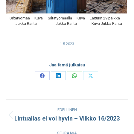
Siltatyömaa – Kuva
Siltatyömaalla – Kuva
Laiturin 29 paikka –
Jukka Ranta
Jukka Ranta
Kuva Jukka Ranta
1.5.2023
Jaa tämä julkaisu
Share
Share
Share
Share
on
on
on
on
Facebook
LinkedIn
WhatsApp
X
Post
EDELLINEN
navigation
Lintuallas ei voi hyvin – Viikko 16/2023
Edellinen
julkaisu:
SEURAAVA