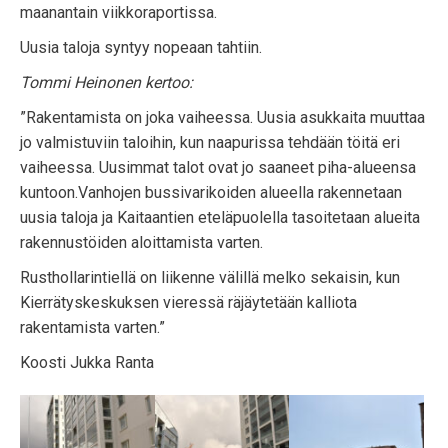
maanantain viikkoraportissa.
Uusia taloja syntyy nopeaan tahtiin.
Tommi Heinonen kertoo:
”Rakentamista on joka vaiheessa. Uusia asukkaita muuttaa
jo valmistuviin taloihin, kun naapurissa tehdään töitä eri
vaiheessa. Uusimmat talot ovat jo saaneet piha-alueensa
kuntoon.Vanhojen bussivarikoiden alueella rakennetaan
uusia taloja ja Kaitaantien eteläpuolella tasoitetaan alueita
rakennustöiden aloittamista varten.
Rusthollarintiellä on liikenne välillä melko sekaisin, kun
Kierrätyskeskuksen vieressä räjäytetään kalliota
rakentamista varten.”
Koosti Jukka Ranta