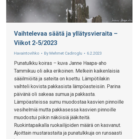
Vaihtelevaa säätä ja yllätysvieraita –
Viikot 2-5/2023
Havaintovihko
By
Mehmet Cadiroglu
6.2.2023
Punatulkku koiras – kuva Janne Haapa-aho
Tammikuu oli aika erikoinen. Melkein kaikenlaisia
sääilmiöitä ja sateita on koettu. Lämpötilakin
vaihteli kovista pakkasista lämpöasteisiin. Parina
päivänä oli sakeaa sumua ja pakkasta.
Lämpöasteissa sumu muodostaa kasvien pinnoille
vesihelmiä mutta pakkasessa kasvien pinnoille
muodostui piikin näköisiä jääkiteitä.
Ruokintapaikalla ruokailijoiden määrä on kasvanut.
Ajoittain mustarastaita ja punatulkkuja on runsaasti