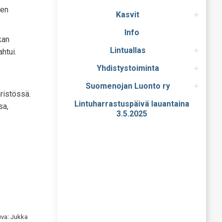
den
Kasvit
Info
kan
Lintuallas
htui.
Yhdistystoiminta
Suomenojan Luonto ry
ristössä.
Lintuharrastuspäivä lauantaina
sa,
3.5.2025
Kuva: Jukka