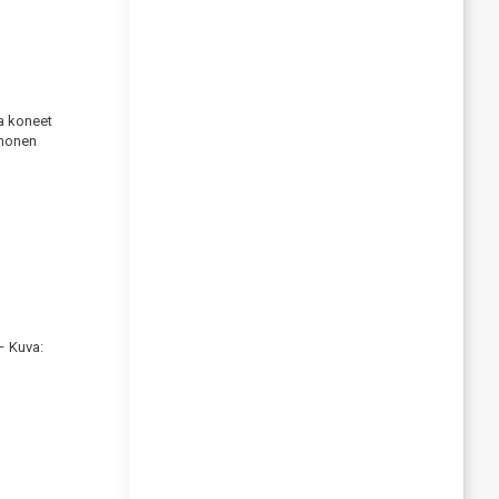
ja koneet
inonen
– Kuva: