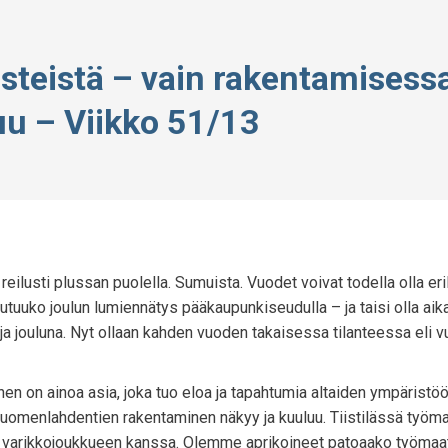
steistä – vain rakentamisess
uu – Viikko 51/13
reilusti plussan puolella. Sumuista. Vuodet voivat todella olla eril
utuuko joulun lumiennätys pääkaupunkiseudulla – ja taisi olla aika
ja jouluna. Nyt ollaan kahden vuoden takaisessa tilanteessa eli v
en on ainoa asia, joka tuo eloa ja tapahtumia altaiden ympäristöö
i. Suomenlahdentien rakentaminen näkyy ja kuuluu. Tiistilässä työm
nen varikkojoukkueen kanssa. Olemme aprikoineet patoaako työmaa