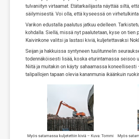
tulvaniityn virtaamat. Etätarkailijasta näyttää siltä, e
säilymisestä. Voi olla, että kyseessä on virhetulkinta 
Varikon edustalla paalutus jatkuu edelleen. Tarkistetu
kohdalla. Siellä, missä nyt paalutetaan, kyse on tie
Kaivinkone valitsi ja lastasi kiviä, kuljetettavaksi 
Seijan ja hakkuissa syntyneen tuulitunnelin seurauks
todennäköisesti lisää, koska eturintamassa seisoo u
Niitä ja muitakin on käyty sahaamassa koneellisesti
talipallojen tapaan olevia kananmunia ikäänkuin ruoki
Myös satamassa kuljetettiin kiviä – Kuva: Tommi
Myös satama