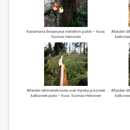
Kanamunia ilmaanunut metsikön puihin – Kuva:
Altaiden lä
Tuomas Heinonen
katkonee
Altaiden lähimetsiköissä ovat myrsky ja koneet
Altaiden lä
katkoneet puita – Kuva: Tuomas Heinonen
katkonee