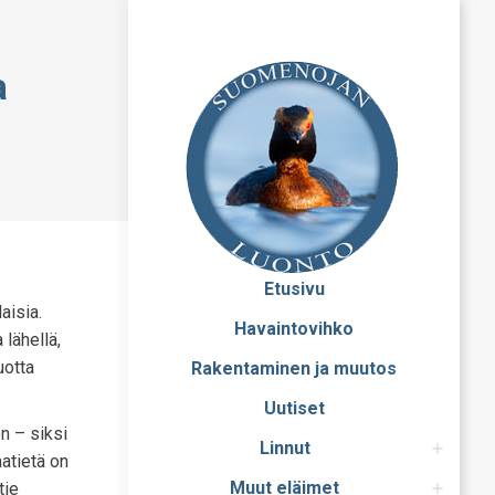
a
Etusivu
aisia.
Havaintovihko
 lähellä,
uotta
Rakentaminen ja muutos
Uutiset
n – siksi
Linnut
aatietä on
Muut eläimet
tie