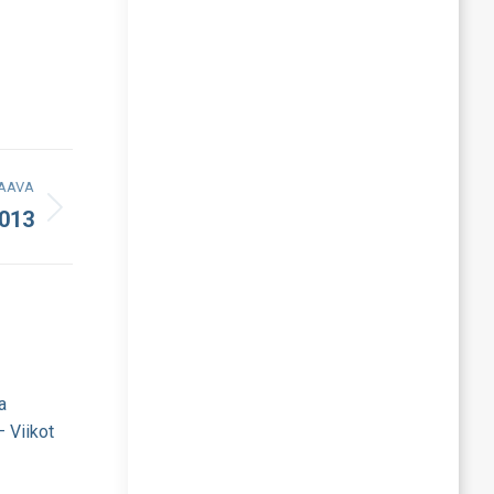
AAVA
2013
a
 Viikot