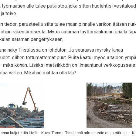
ttä työmaatien alle tulee putkistoa, joka sitten huolehtisi vesitalou
ja toive.
n tiedon perusteella silta tulee maan pinnalle varikon itäisen nur
n pohjan rakentamisesta. Myös sataman täyttömaakasan päällä tapa
Nokkalan sataman pengerrykseen,
ena näky Tiistilässä on lohduton. Ja seuraava myrsky lanaa
udet, siihen tottumattomat puut. Puita kaatui myös altaiden ympä
 – miksiköhän. Lisäksi metsikköön on ilmaantunut verkkopusseis
ntaa varten. Mikähän mahtaa olla laji?
ssa kuljetettiin kiviä – Kuva: Tommi
Tiistilässä rakennustie on jo pitkällä – 