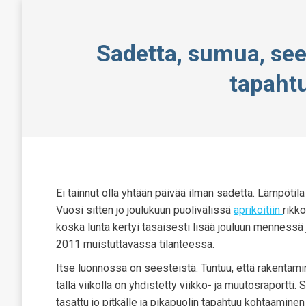
Sadetta, sumua, see
tapaht
Ei tainnut olla yhtään päivää ilman sadetta. Lämpötila 
Vuosi sitten jo joulukuun puolivälissä
aprikoitiin
rikko
koska lunta kertyi tasaisesti lisää jouluun mennessä 
2011 muistuttavassa tilanteessa.
Itse luonnossa on seesteistä. Tuntuu, että rakentamin
tällä viikolla on yhdistetty viikko- ja muutosraportt
tasattu jo pitkälle ja pikapuolin tapahtuu kohtaami