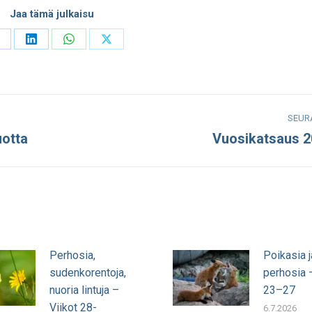
Jaa tämä julkaisu
hare
Share
Share
Share
n
on
on
on
acebook
LinkedIn
WhatsApp
X
SEUR
uotta
Vuosikatsaus 
Seuraava
julkaisu:
Perhosia,
Poikasia j
sudenkorentoja,
perhosia –
nuoria lintuja –
23–27
Viikot 28-
6.7.2026