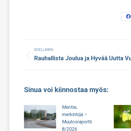
S
o
F
Post
EDELLINEN
navigation
Rauhallista Joulua ja Hyvää Uutta V
Edellinen
julkaisu:
Sinua voi kiinnostaa myös:
Meritie,
merkintöjä –
Muutosraportti
8/2026