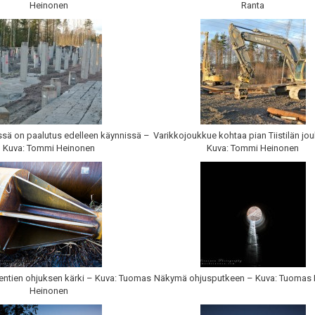
Heinonen
Ranta
sä on paalutus edelleen käynnissä –
Varikkojoukkue kohtaa pian Tiistilän j
Kuva: Tommi Heinonen
Kuva: Tommi Heinonen
ntien ohjuksen kärki – Kuva: Tuomas
Näkymä ohjusputkeen – Kuva: Tuomas
Heinonen