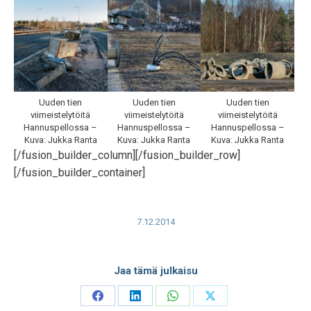
Uuden tien
Uuden tien
Uuden tien
viimeistelytöitä
viimeistelytöitä
viimeistelytöitä
Hannuspellossa –
Hannuspellossa –
Hannuspellossa –
Kuva: Jukka Ranta
Kuva: Jukka Ranta
Kuva: Jukka Ranta
[/fusion_builder_column][/fusion_builder_row]
[/fusion_builder_container]
7.12.2014
Jaa tämä julkaisu
Share
Share
Share
Share