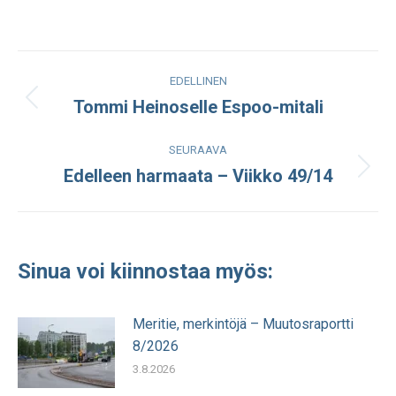
on
on
on
on
Facebook
LinkedIn
WhatsApp
X
Post
EDELLINEN
navigation
Tommi Heinoselle Espoo-mitali
Edellinen
julkaisu:
SEURAAVA
Edelleen harmaata – Viikko 49/14
Seuraava
julkaisu:
Sinua voi kiinnostaa myös:
Meritie, merkintöjä – Muutosraportti
8/2026
3.8.2026