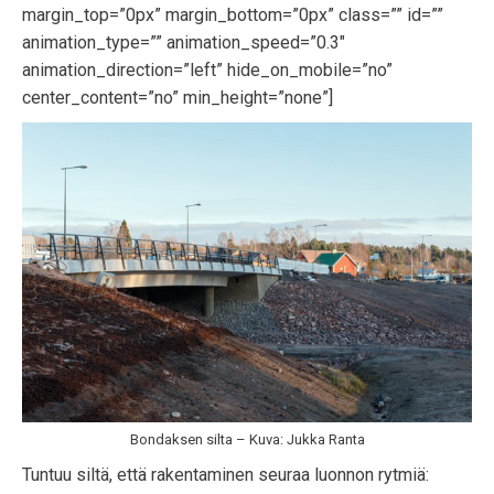
margin_top=”0px” margin_bottom=”0px” class=”” id=””
animation_type=”” animation_speed=”0.3″
animation_direction=”left” hide_on_mobile=”no”
center_content=”no” min_height=”none”]
Bondaksen silta – Kuva: Jukka Ranta
Tuntuu siltä, että rakentaminen seuraa luonnon rytmiä: