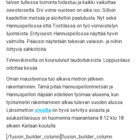
talven tullessa toiminta hidastuu ja kaikki vaikuttaa
seesteiseltä. Ero viime vuoteen on aika iso. Silloin
kaadettiin metsää ja aloiteltiin paalutusta. Nyt sekä
Hannuspellossa että Tiistilässä on työ viimeistelyn
luonteista. Erityisesti Hannuspellossa näyttää hyvin
valmiilta. Pääosin näytetään tekevän valaisin- ja niihin
liittyviä sähkötöitä.
Finnevikinsilta on kouriutunut laudoituksista. Loppusilaus
odottaa kesää.
Oman mausteensa tuo alkava metron jatkeen
rakentaminen. Tämä pitää Hannuspellonmetsän ja
Hannuspellon itäpään edelleen työmaa-alueena, kun
työtunnelin rakentaminen alkaa tulevan vuoden alussa.
Länsimetron
sivuilla
on hyvä selvitys asiasta ja
asukastilaisuus on huomenna maanantaina 8.12 klo 18
alkaen Kaitaan koululla.
[/fusion_builder_column][fusion_builder_column