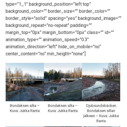
type=”1_1″ background_position=”left top”
background_color=”” border_size=”” border_color=””
border_style=”solid” spacing=”yes” background_image=””
background_repeat=”no-repeat” padding=””
margin_top=”0px” margin_bottom=”0px” class=”” id=””
animation_type=”” animation_speed=”0.3″
animation_direction=”left” hide_on_mobile=”no”
center_content=”no” min_height=”none”]
Bondaksen silta –
Bondaksen silta –
Djubsundsbäcken
Kuva: Jukka Ranta
Kuva: Jukka Ranta
Bondaksen sillan
jälkeen – Kuva: Jukka
Ranta