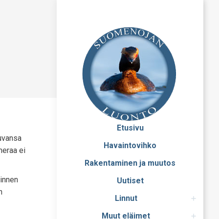
Etusivu
kuvansa
Havaintovihko
meraa ei
Rakentaminen ja muutos
ainnen
Uutiset
n
Linnut
Muut eläimet