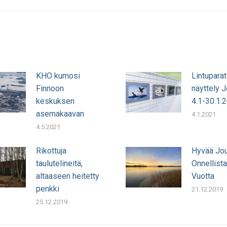
julkaisu:
KHO kumosi
Lintuparat
Finnoon
näyttely 
keskuksen
4.1-30.1.
asemakaavan
4.1.2021
4.5.2021
Rikottuja
Hyvää Jou
taulutelineitä,
Onnellista
altaaseen heitetty
Vuotta
penkki
21.12.2019
25.12.2019