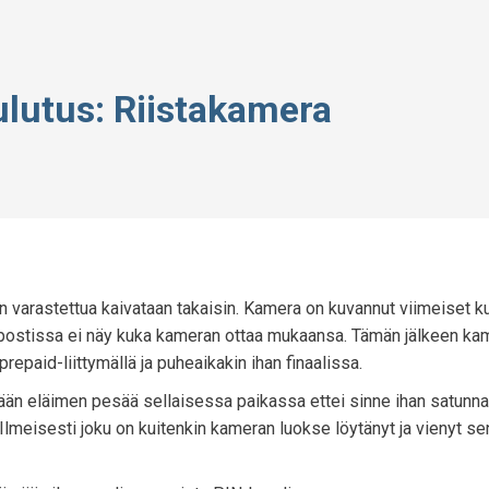
ulutus: Riistakamera
n varastettua kaivataan takaisin. Kamera on kuvannut viimeiset 
hköpostissa ei näy kuka kameran ottaa mukaansa. Tämän jälkeen ka
repaid-liittymällä ja puheaikakin ihan finaalissa.
ään eläimen pesää sellaisessa paikassa ettei sinne ihan satunn
. Ilmeisesti joku on kuitenkin kameran luokse löytänyt ja vienyt se