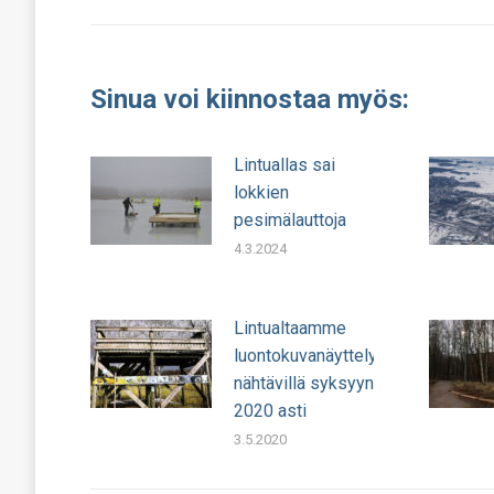
julkaisu:
Sinua voi kiinnostaa myös:
Lintuallas sai
lokkien
pesimälauttoja
4.3.2024
Lintualtaamme
luontokuvanäyttely
nähtävillä syksyyn
2020 asti
3.5.2020