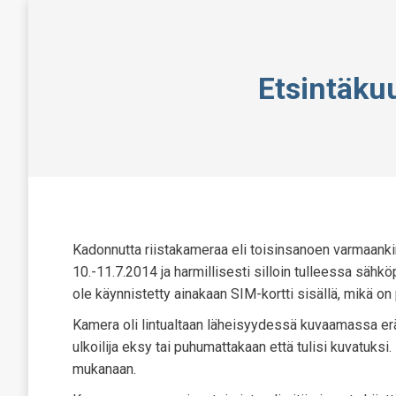
Etsintäku
Kadonnutta riistakameraa eli toisinsanoen varmaanki
10.-11.7.2014 ja harmillisesti silloin tulleessa sä
ole käynnistetty ainakaan SIM-kortti sisällä, mikä on p
Kamera oli lintualtaan läheisyydessä kuvaamassa er
ulkoilija eksy tai puhumattakaan että tulisi kuvatuksi
mukanaan.