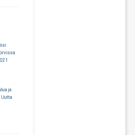
iisi
Jorvissa
2021
lua ja
 Uutta