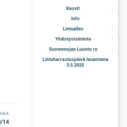
Kasvit
Info
Lintuallas
Yhdistystoiminta
Suomenojan Luonto ry
Lintuharrastuspäivä lauantaina
3.5.2025
AAVA
0/14