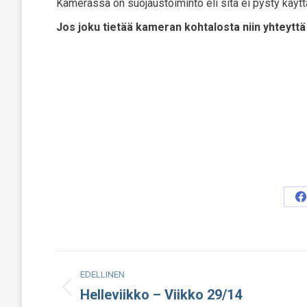
Kamerassa on suojaustoiminto eli sitä ei pysty käyt
Jos joku tietää kameran kohtalosta niin yhteytt
S
o
F
Post
EDELLINEN
navigation
Helleviikko – Viikko 29/14
Edellinen