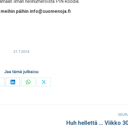
tämään ilman nelinumeroista PIN-koodia.
ä meihin päihin info@suomenoja.fi
21.7.2014
Jaa tämä julkaisu
hare
Share
Share
Share
n
on
on
on
acebook
LinkedIn
WhatsApp
X
SEUR
Huh hellettä … Viikko 3
Seuraava