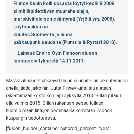
Finnovikenin koillisosasta löytyi kesällä 2008
silmälläpidettävän muurahaislajin,
marskiviholaisen esiintymä (Yrjölä ym. 2008).
Löytöpaikka on
kuudes Suomesta ja ainoa
pääkaupunkiseudulta (Punttila & Ryttäri 2010).
– Lainaus Enviro Oy:n Finnoon alueen
luontoselvityksestä 14.11.2011
Marskiviholaiset uhkaavat muun suunnitellun rakentamisen
ohella jäädä jalkoihin. Uutta Finnevikinsiltaa aletaan
rakentamaan kosteikon läpi syksyllä 2013. Sillan pitäisi
olla valmis 2015. Sillan rakentamisessa tullaan
huomioimaan lintujen pesimäaika kerrotaan Espoon
kaupungin tiedotteessa.
[fusion_builder_container hundred_percent=”yes”