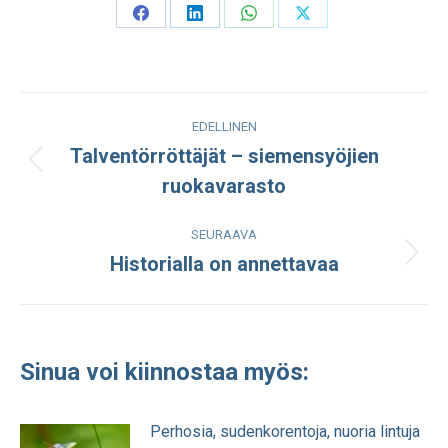
Share
Share
Share
Share
on
on
on
on
Facebook
LinkedIn
WhatsApp
X
Post
EDELLINEN
navigation
Talventörröttäjät – siemensyöjien
Edellinen
ruokavarasto
julkaisu:
SEURAAVA
Historialla on annettavaa
Seuraava
julkaisu:
Sinua voi kiinnostaa myös:
Perhosia, sudenkorentoja, nuoria lintuja