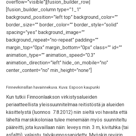
overflow=”visible”][fusion_builder_row]
[fusion_builder_column type=”1_1″
background_position=”left top” background_color=””
border_size=”” border_color=”” border_style=”solid”
spacing=”yes” background_image=””
background_repeat=”no-repeat” padding=””
margin_top=”0px” margin_bottom=”0px” class=”” id=””
animation_type=”” animation_speed=”0.3″
animation_direction=”left” hide_on_mobile=”no”
center_content=”no” min_height=”none”]
Finnevikinsillan havainnekuva. Kuva: Espoon kaupunki
Kun tutkii Finnoonlaakson virkistysalueiden
periaatteellista yleissuunnitelmaa reitistöstä ja alueiden
käsittelystä (luonnos 7.8.2012) niin sieltä voi havaita että
läheltä marskikoloniaa tulee menemään myös suunniteltu
pääreitti, jota kuvaillaan näin: leveys min. 3 m, kivituhka (tai
asfaltti), valaistu, talvikunnossapidetty. Myöskin reviirin