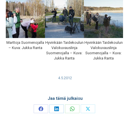
Marttoja Suomenojalla
Hyvinkään Taidekoulun
Hyvinkään Taidekoulun
– Kuva: Jukka Ranta
Valokuvauslinja
Valokuvauslinja
Suomenojalla – Kuva:
Suomenojalla – Kuva:
Jukka Ranta
Jukka Ranta
4.5.2012
Jaa tämä julkaisu
Share
Share
Share
Share
on
on
on
on
Facebook
LinkedIn
WhatsApp
X