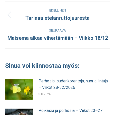
Post
EDELLINEN
navigation
Tarinaa etelänruttojuuresta
Edellinen
julkaisu:
SEURAAVA
Maisema alkaa vihertämään – Viikko 18/12
Seuraava
julkaisu:
Sinua voi kiinnostaa myös:
Perhosia, sudenkorentoja, nuoria lintuja
– Viikot 28-32/2026
3.8.2026
Poikasia ja perhosia – Viikot 23–27