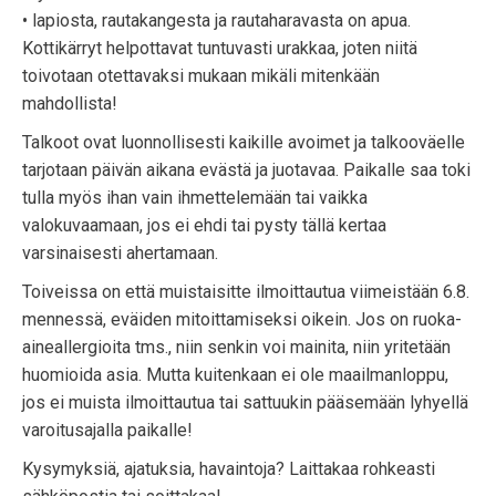
• lapiosta, rautakangesta ja rautaharavasta on apua.
Kottikärryt helpottavat tuntuvasti urakkaa, joten niitä
toivotaan otettavaksi mukaan mikäli mitenkään
mahdollista!
Talkoot ovat luonnollisesti kaikille avoimet ja talkooväelle
tarjotaan päivän aikana evästä ja juotavaa. Paikalle saa toki
tulla myös ihan vain ihmettelemään tai vaikka
valokuvaamaan, jos ei ehdi tai pysty tällä kertaa
varsinaisesti ahertamaan.
Toiveissa on että muistaisitte ilmoittautua viimeistään 6.8.
mennessä, eväiden mitoittamiseksi oikein. Jos on ruoka-
aineallergioita tms., niin senkin voi mainita, niin yritetään
huomioida asia. Mutta kuitenkaan ei ole maailmanloppu,
jos ei muista ilmoittautua tai sattuukin pääsemään lyhyellä
varoitusajalla paikalle!
Kysymyksiä, ajatuksia, havaintoja? Laittakaa rohkeasti