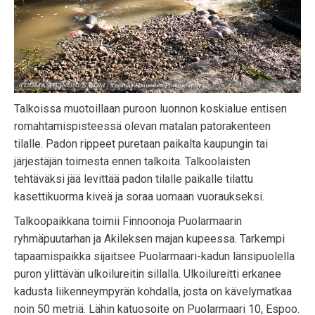
Talkoissa muotoillaan puroon luonnon koskialue entisen
romahtamispisteessä olevan matalan patorakenteen
tilalle. Padon rippeet puretaan paikalta kaupungin tai
järjestäjän toimesta ennen talkoita. Talkoolaisten
tehtäväksi jää levittää padon tilalle paikalle tilattu
kasettikuorma kiveä ja soraa uomaan vuoraukseksi.
Talkoopaikkana toimii Finnoonoja Puolarmaarin
ryhmäpuutarhan ja Akileksen majan kupeessa. Tarkempi
tapaamispaikka sijaitsee Puolarmaari-kadun länsipuolella
puron ylittävän ulkoilureitin sillalla. Ulkoilureitti erkanee
kadusta liikenneympyrän kohdalla, josta on kävelymatkaa
noin 50 metriä. Lähin katuosoite on Puolarmaari 10, Espoo.