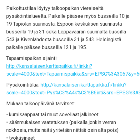
Paikoitustilaa löytyy talkoopaikan viereiseltä
pysäköintialueelta. Paikalle pääsee myös busseilla 10 ja
19 Tapiolan suunnasta, Espoon keskuksen suunnasta
busseilla 19 ja 31 sekä Leppävaaran suunnalta bussilla
543 ja Kivenlahdesta busseilla 31 ja 543. Helsingistä
paikalle pääsee busseilla 121 ja 195.
Tapaamispaikan sijainti:
http://kansalaisen.karttapaikka.fi/linkki?
scale=4000&text=Tapaamispaikka&srs=EPSG%3A3067&y=6
Pysäköintitilaa:
http://kansalaisen.karttapaikka.fi/linkki?
scale=4000&text=Pys%C3%A4k%C3%B6inti&srs=EPSG%3A3
Mukaan talkoopäivänä tarvitset:
• kumisaappaat tai muut soveliaat jalkineet
• säänmukaisen vaatetuksen (paikalla jonkin verran
nokkosia, mutta näitä yritetään niittää osin alta pois)
• työkäsineet