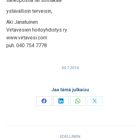
sähköpostia tai soittakaa!
ystävällisin terveisin,
Aki Janatuinen
Virtavesien hoitoyhdistys ry
www.virtavesi.com
puh. 040 754 7778
30.7.2014
Jaa tämä julkaisu
Share
Share
Share
Share
on
on
on
on
Facebook
LinkedIn
WhatsApp
X
Post
EDELLINEN