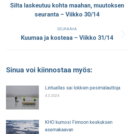
navigation
Silta laskeutuu kohta maahan, muutoksen
Edellinen
seuranta – Viikko 30/14
julkaisu:
SEURAAVA
Kuumaa ja kosteaa – Viikko 31/14
Seuraava
julkaisu:
Sinua voi kiinnostaa myös:
Lintuallas sai lokkien pesimälauttoja
4.3.2024
KHO kumosi Finnoon keskuksen
asemakaavan