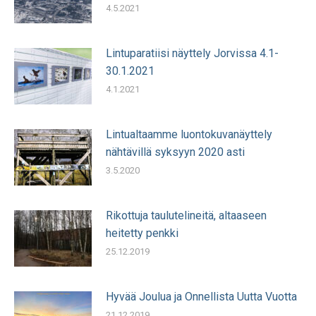
4.5.2021
Lintuparatiisi näyttely Jorvissa 4.1-
30.1.2021
4.1.2021
Lintualtaamme luontokuvanäyttely
nähtävillä syksyyn 2020 asti
3.5.2020
Rikottuja taulutelineitä, altaaseen
heitetty penkki
25.12.2019
Hyvää Joulua ja Onnellista Uutta Vuotta
21.12.2019