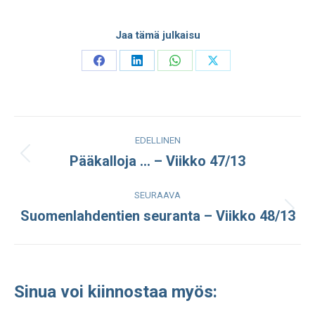
Jaa tämä julkaisu
Share
Share
Share
Share
on
on
on
on
Facebook
LinkedIn
WhatsApp
X
Post
EDELLINEN
navigation
Pääkalloja … – Viikko 47/13
Edellinen
julkaisu:
SEURAAVA
Suomenlahdentien seuranta – Viikko 48/13
Seuraava
julkaisu:
Sinua voi kiinnostaa myös: