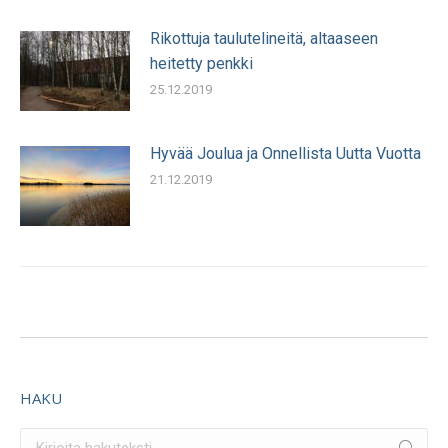
Rikottuja taulutelineitä, altaaseen
heitetty penkki
25.12.2019
Hyvää Joulua ja Onnellista Uutta Vuotta
21.12.2019
HAKU
Search: