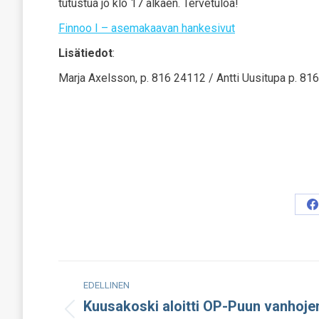
tutustua jo klo 17 alkaen. Tervetuloa!
Finnoo I – asemakaavan hankesivut
Lisätiedot
:
Marja Axelsson, p. 816 24112 / Antti Uusitupa p. 81
S
o
F
Post
EDELLINEN
navigation
Kuusakoski aloitti OP-Puun vanhoje
Edellinen