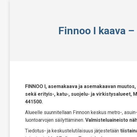
Finnoo I kaava –
FINNOO I, asemakaava ja asemakaavan muutos, Kai
sekä erityis-, katu-, suojelu- ja virkistysalueet, 
441500.
Alueelle suunnitellaan Finnoon keskus metro-, asuin-
luontoarvojen säilyttäminen.
Valmisteluaineisto näht
Tiedotus- ja keskustelutilaisuus järjestetään
tiistai