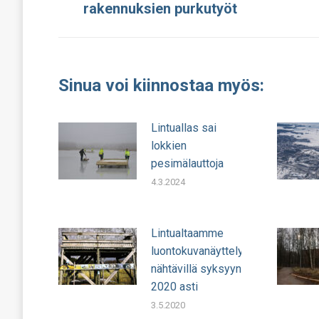
rakennuksien purkutyöt
julkaisu:
Sinua voi kiinnostaa myös:
Lintuallas sai
lokkien
pesimälauttoja
4.3.2024
Lintualtaamme
luontokuvanäyttely
nähtävillä syksyyn
2020 asti
3.5.2020