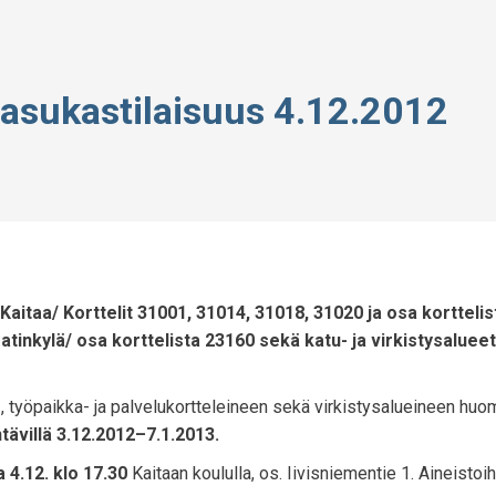
 asukastilaisuus 4.12.2012
taa/ Korttelit 31001, 31014, 31018, 31020 ja osa korttelis
Matinkylä/ osa korttelista 23160 sekä katu- ja virkistysalueet
, työpaikka- ja palvelukortteleineen sekä virkistysalueineen huo
ävillä 3.12.2012­­–7.1.2013.
na 4.12. klo 17.30
Kaitaan koululla, os. Iivisniementie 1. Aineistoih