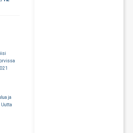
iisi
Jorvissa
2021
lua ja
 Uutta