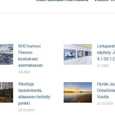
julkaisu:
KHO kumosi
Lintuparat
Finnoon
näyttely 
keskuksen
4.1-30.1.
asemakaavan
4.1.2021
4.5.2021
Rikottuja
Hyvää Jou
taulutelineitä,
Onnellista
altaaseen heitetty
Vuotta
penkki
21.12.2019
25.12.2019