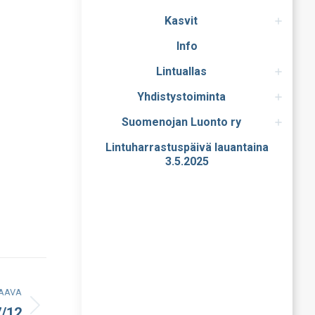
Kasvit
Info
Lintuallas
Yhdistystoiminta
Suomenojan Luonto ry
Lintuharrastuspäivä lauantaina
3.5.2025
AAVA
7/12