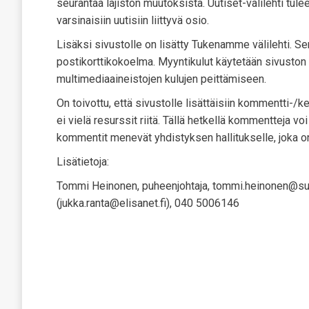
seurantaa lajiston muutoksista. Uutiset-välilehti tul
varsinaisiin uutisiin liittyvä osio.
Lisäksi sivustolle on lisätty Tukenamme välilehti. Sen
postikorttikokoelma. Myyntikulut käytetään sivuston 
multimediaaineistojen kulujen peittämiseen.
On toivottu, että sivustolle lisättäisiin kommentti-/
ei vielä resurssit riitä. Tällä hetkellä kommentteja v
kommentit menevät yhdistyksen hallitukselle, joka 
Lisätietoja:
Tommi Heinonen, puheenjohtaja, tommi.heinonen@su
(jukka.ranta@elisanet.fi), 040 5006146