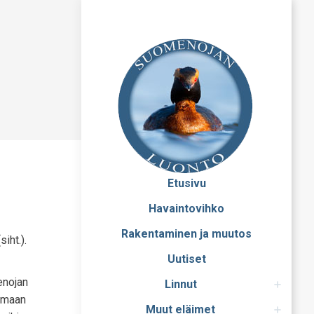
Etusivu
Havaintovihko
Rakentaminen ja muutos
iht.).
Uutiset
enojan
Linnut
aamaan
Muut eläimet