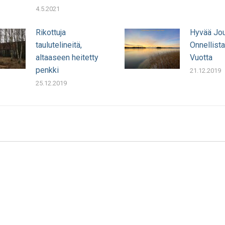
4.5.2021
Rikottuja
Hyvää Jou
taulutelineitä,
Onnellista
altaaseen heitetty
Vuotta
penkki
21.12.2019
25.12.2019