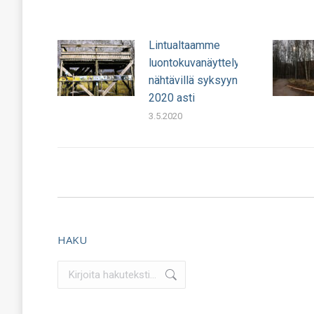
Lintualtaamme
luontokuvanäyttely
nähtävillä syksyyn
2020 asti
3.5.2020
HAKU
Search: