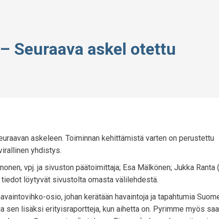
– Seuraava askel otettu
euraavan askeleen. Toiminnan kehittämistä varten on perustettu
irallinen yhdistys.
nen, vpj. ja sivuston päätoimittaja; Esa Mälkönen; Jukka Ranta (s
 tiedot löytyvät sivustolta omasta välilehdestä.
havaintovihko-osio, johan kerätään havaintoja ja tapahtumia Suom
ja sen lisäksi erityisraportteja, kun aihetta on. Pyrimme myös s