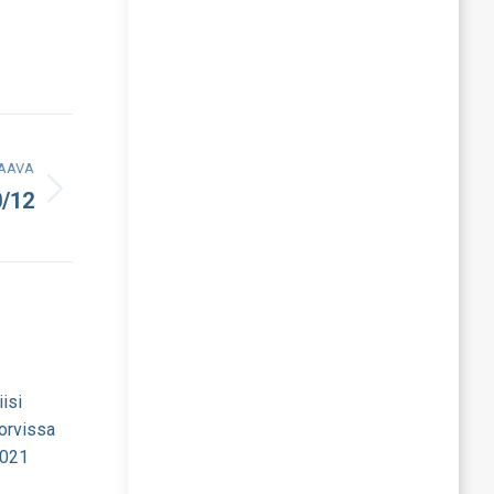
AAVA
0/12
iisi
Jorvissa
2021