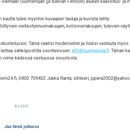
ee olemaan Suomenojan (ja tulevan Finnoon) alueen kaavoitus- ja 
 kautta tulee myyntiin kuvaajien tauluja ja kuvista tehty
liittyvien verkkotunnusmaksujen, kotisivumaksujen, tulevien näytt
keskusteluosio. Tämä vaatisi moderoinnin ja lisäisi vastuuta myös
oi laittaa sähköpostilla osoitteessen:
info@suomenoja.fi
. Tämän ka
on viime kädessä vastuussa sivustosta.
omi24.fi, 0400 709402 Jukka Ranta, sihteeri, jupera2002@yaho
8.3.2012
Jaa tämä julkaisu