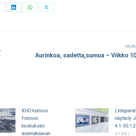
hare
Share
Share
Share
n
on
on
on
acebook
LinkedIn
WhatsApp
X
SEUR
–
Aurinkoa, sadetta,sumua – Viikko 1
Seuraava
julkaisu:
KHO kumosi
Lintuparat
Finnoon
näyttely 
keskuksen
4.1-30.1.
asemakaavan
4.1.2021