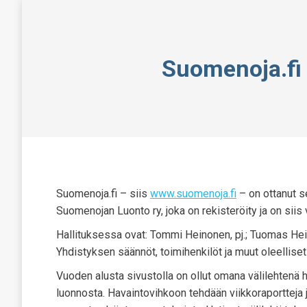
Suomenoja.fi 
Suomenoja.fi – siis
www.suomenoja.fi
– on ottanut s
Suomenojan Luonto ry, joka on rekisteröity ja on siis v
Hallituksessa ovat: Tommi Heinonen, pj.; Tuomas Heino
Yhdistyksen säännöt, toimihenkilöt ja muut oleelliset
Vuoden alusta sivustolla on ollut omana välilehtenä 
luonnosta. Havaintovihkoon tehdään viikkoraportteja 