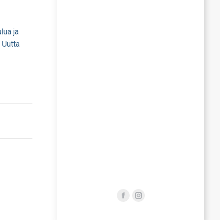
lua ja
 Uutta
Facebook
Instagram
page
page