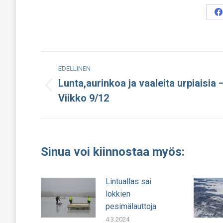
S
o
F
Post
EDELLINEN
navigation
Lunta,aurinkoa ja vaaleita urpiaisia 
Edellinen
Viikko 9/12
julkaisu:
Sinua voi kiinnostaa myös:
Lintuallas sai
lokkien
pesimälauttoja
4.3.2024