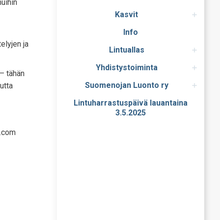
muihin
Kasvit
Info
elyjen ja
Lintuallas
Yhdistystoiminta
 – tähän
Suomenojan Luonto ry
utta
Lintuharrastuspäivä lauantaina
3.5.2025
o.com