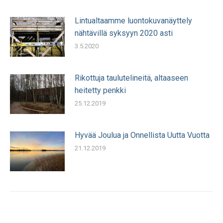
Lintualtaamme luontokuvanäyttely
nähtävillä syksyyn 2020 asti
3.5.2020
Rikottuja taulutelineitä, altaaseen
heitetty penkki
25.12.2019
Hyvää Joulua ja Onnellista Uutta Vuotta
21.12.2019