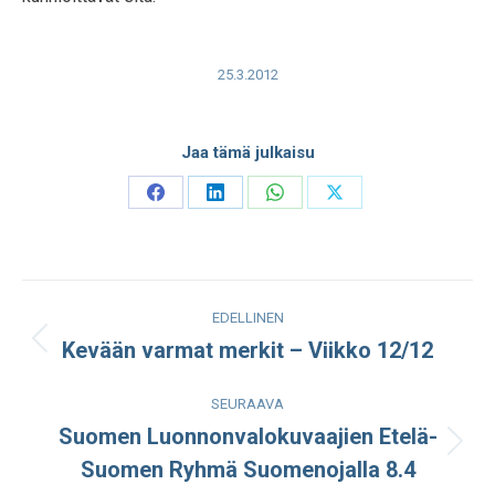
25.3.2012
Jaa tämä julkaisu
Share
Share
Share
Share
on
on
on
on
Facebook
LinkedIn
WhatsApp
X
Post
EDELLINEN
navigation
Kevään varmat merkit – Viikko 12/12
Edellinen
julkaisu:
SEURAAVA
Suomen Luonnonvalokuvaajien Etelä-
Seuraava
Suomen Ryhmä Suomenojalla 8.4
julkaisu: