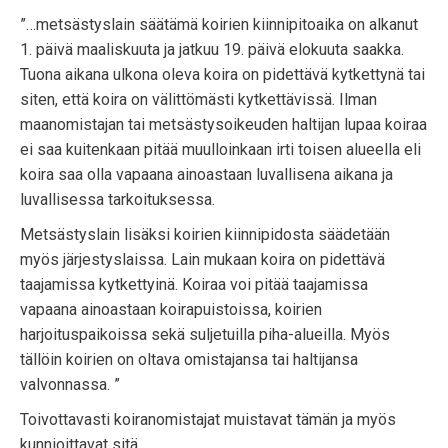
”…metsästyslain säätämä koirien kiinnipitoaika on alkanut
1. päivä maaliskuuta ja jatkuu 19. päivä elokuuta saakka.
Tuona aikana ulkona oleva koira on pidettävä kytkettynä tai
siten, että koira on välittömästi kytkettävissä. Ilman
maanomistajan tai metsästysoikeuden haltijan lupaa koiraa
ei saa kuitenkaan pitää muulloinkaan irti toisen alueella eli
koira saa olla vapaana ainoastaan luvallisena aikana ja
luvallisessa tarkoituksessa.
Metsästyslain lisäksi koirien kiinnipidosta säädetään
myös järjestyslaissa. Lain mukaan koira on pidettävä
taajamissa kytkettyinä. Koiraa voi pitää taajamissa
vapaana ainoastaan koirapuistoissa, koirien
harjoituspaikoissa sekä suljetuilla piha-alueilla. Myös
tällöin koirien on oltava omistajansa tai haltijansa
valvonnassa. ”
Toivottavasti koiranomistajat muistavat tämän ja myös
kunnioittavat sitä.