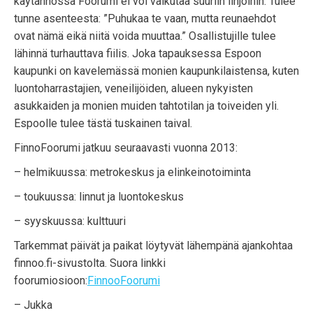
käytännössä Foorumi ei voi vaikutaa suuriin linjoihin. Tulee
tunne asenteesta: ”Puhukaa te vaan, mutta reunaehdot
ovat nämä eikä niitä voida muuttaa.” Osallistujille tulee
lähinnä turhauttava fiilis. Joka tapauksessa Espoon
kaupunki on kavelemässä monien kaupunkilaistensa, kuten
luontoharrastajien, veneilijöiden, alueen nykyisten
asukkaiden ja monien muiden tahtotilan ja toiveiden yli.
Espoolle tulee tästä tuskainen taival.
FinnoFoorumi jatkuu seuraavasti vuonna 2013:
– helmikuussa: metrokeskus ja elinkeinotoiminta
– toukuussa: linnut ja luontokeskus
– syyskuussa: kulttuuri
Tarkemmat päivät ja paikat löytyvät lähempänä ajankohtaa
finnoo.fi-sivustolta. Suora linkki
foorumiosioon:
FinnooFoorumi
– Jukka