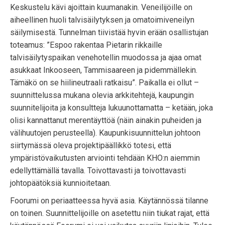
Keskustelu kävi ajoittain kuumanakin. Veneilijöille on
aiheellinen huoli talvisäilytyksen ja omatoimiveneilyn
säilymisestä. Tunnelman tiivistää hyvin erään osallistujan
toteamus: ”Espoo rakentaa Pietarin rikkaille
talvisäilytyspaikan venehotellin muodossa ja ajaa omat
asukkaat Inkooseen, Tammisaareen ja pidemmällekin.
Tämäkö on se hiilineutraali ratkaisu”. Paikalla ei ollut –
suunnittelussa mukana olevia arkkitehtejä, kaupungin
suunnitelijoita ja konsultteja lukuunottamatta – ketään, joka
olisi kannattanut merentäyttöä (näin ainakin puheiden ja
välihuutojen perusteella). Kaupunkisuunnittelun johtoon
siirtymässä oleva projektipäällikkö totesi, että
ympäristövaikutusten arviointi tehdään KHO:n aiemmin
edellyttämällä tavalla. Toivottavasti ja toivottavasti
johtopäätöksiä kunnioitetaan.
Foorumi on periaatteessa hyvä asia. Käytännössä tilanne
on toinen. Suunnittelijoille on asetettu niin tiukat rajat, että