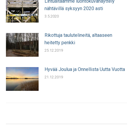
Lintualtaamme luontokuvanäyttely
nähtävillä syksyyn 2020 asti
3.5.2020
Rikottuja taulutelineitä, altaaseen
heitetty penkki
25.12.2019
Hyvää Joulua ja Onnellista Uutta Vuotta
21.12.2019