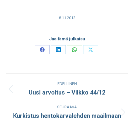
8.11.2012
Jaa tämä julkaisu
Share
Share
Share
Share
on
on
on
on
Facebook
LinkedIn
WhatsApp
X
Post
EDELLINEN
navigation
Uusi arvoitus – Viikko 44/12
Edellinen
julkaisu:
SEURAAVA
Kurkistus hentokarvalehden maailmaan
Seuraava
julkaisu: