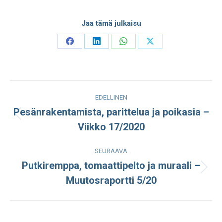
Jaa tämä julkaisu
Share
Share
Share
Share
on
on
on
on
Facebook
LinkedIn
WhatsApp
X
Post
EDELLINEN
navigation
Pesänrakentamista, parittelua ja poikasia –
Edellinen
Viikko 17/2020
julkaisu:
SEURAAVA
Putkiremppa, tomaattipelto ja muraali –
Seuraava
Muutosraportti 5/20
julkaisu: