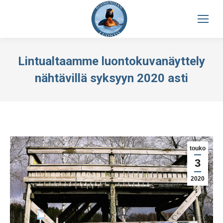
Lintualtaamme luontokuvanäyttely
nähtävillä syksyyn 2020 asti
touko
3
2020