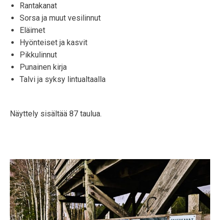
Rantakanat
Sorsa ja muut vesilinnut
Eläimet
Hyönteiset ja kasvit
Pikkulinnut
Punainen kirja
Talvi ja syksy lintualtaalla
Näyttely sisältää 87 taulua.