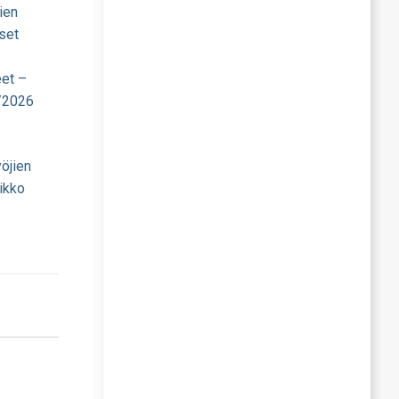
ien
set
eet –
/2026
öjien
ikko