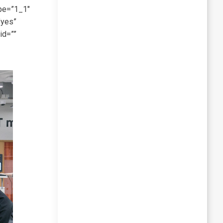
ype=”1_1″
”yes”
id=””