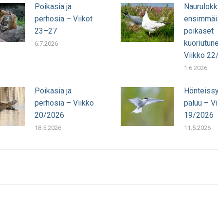
Poikasia ja
Naurulokk
perhosia – Viikot
ensimmäi
23–27
poikaset
kuoriutun
6.7.2026
Viikko 22
1.6.2026
Poikasia ja
Hönteissy
perhosia – Viikko
paluu – Vi
20/2026
19/2026
18.5.2026
11.5.2026