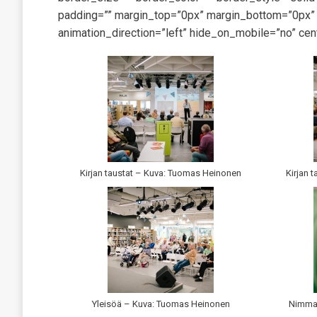
padding=”” margin_top=”0px” margin_bottom=”0px” c
animation_direction=”left” hide_on_mobile=”no” cen
Kirjan taustat – Kuva: Tuomas Heinonen
Kirjan 
Yleisöä – Kuva: Tuomas Heinonen
Nimmar