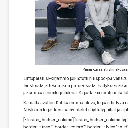
Kirjan kuvaajat ryhmäkuvas
Lintuparatiisi-kirjamme julkistettiin Espoo-päivänä26
taustoista ja tekemisen prosessista. Esityksen aikana k
jakaessaan nimikirjoituksia. Kirjasta kiinnostuneita tul
Samalla avattiin Kohtaamossa oleva, kirjaan liittyvä 
Nöykkiön kirjastoon. Vahvistetut näyttelypaikat ja aja
[/fusion_builder_column][fusion_builder_column ty
border_size=”” border_color=”” border_style=”sol