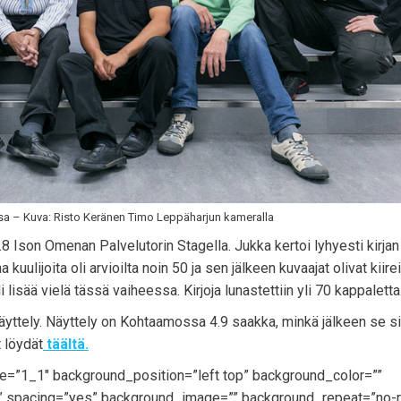
sa – Kuva: Risto Keränen Timo Leppäharjun kameralla
.8 Ison Omenan Palvelutorin Stagella. Jukka kertoi lyhyesti kirjan
uulijoita oli arvioilta noin 50 ja sen jälkeen kuvaajat olivat kiire
i lisää vielä tässä vaiheessa. Kirjoja lunastettiin yli 70 kappaletta
näyttely. Näyttely on Kohtaamossa 4.9 saakka, minkä jälkeen se si
t löydät
täältä.
pe=”1_1″ background_position=”left top” background_color=””
id” spacing=”yes” background_image=”” background_repeat=”no-