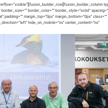
erflow=”visible”][fusion_builder_row][fusion_builder_column t
 border_size=”” border_color=”” border_style=”solid” spacing=
” padding=”” margin_top=”0px” margin_bottom=”0px” class=”” 
_direction=”left” hide_on_mobile=”no” center_content=”no”