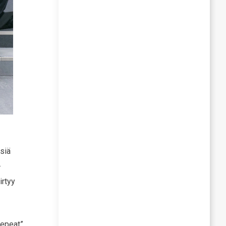
isiä
.
irtyy
repeat”