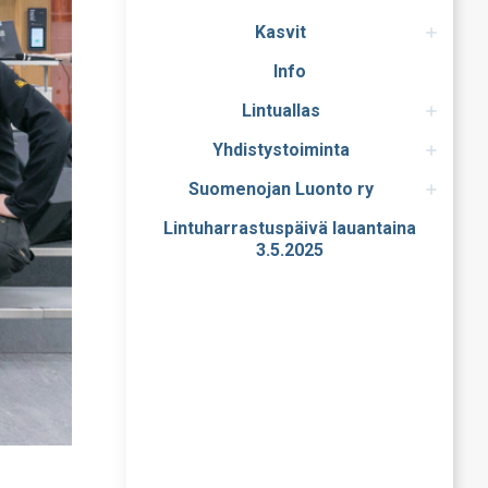
Kasvit
Info
Lintuallas
Yhdistystoiminta
Suomenojan Luonto ry
Lintuharrastuspäivä lauantaina
3.5.2025