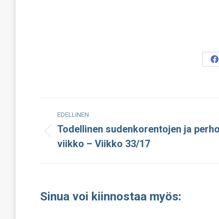
S
o
F
Post
EDELLINEN
navigation
Todellinen sudenkorentojen ja perh
Edellinen
viikko – Viikko 33/17
julkaisu:
Sinua voi kiinnostaa myös: