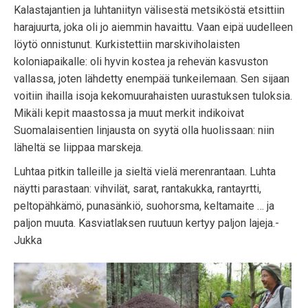
Kalastajantien ja luhtaniityn välisestä metsiköstä etsittiin
harajuurta, joka oli jo aiemmin havaittu. Vaan eipä uudelleen
löytö onnistunut. Kurkistettiin marskiviholaisten
koloniapaikalle: oli hyvin kostea ja rehevän kasvuston
vallassa, joten lähdetty enempää tunkeilemaan. Sen sijaan
voitiin ihailla isoja kekomuurahaisten uurastuksen tuloksia.
Mikäli kepit maastossa ja muut merkit indikoivat
Suomalaisentien linjausta on syytä olla huolissaan: niin
läheltä se liippaa marskeja.
Luhtaa pitkin talleille ja sieltä vielä merenrantaan. Luhta
näytti parastaan: vihvilät, sarat, rantakukka, rantayrtti,
peltopähkämö, punasänkiö, suohorsma, keltamaite … ja
paljon muuta. Kasviatlaksen ruutuun kertyy paljon lajeja.-
Jukka