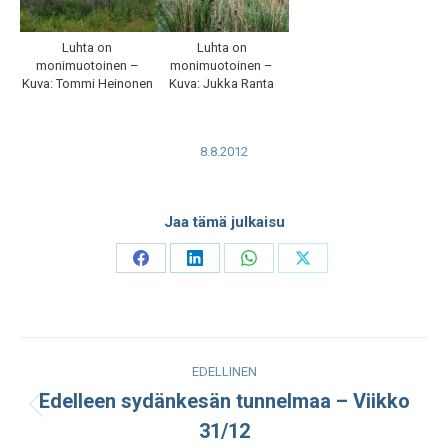
Luhta on
Luhta on
monimuotoinen –
monimuotoinen –
Kuva: Tommi Heinonen
Kuva: Jukka Ranta
8.8.2012
Jaa tämä julkaisu
Share
Share
Share
Share
on
on
on
on
Facebook
LinkedIn
WhatsApp
X
Post
EDELLINEN
navigation
Edelleen sydänkesän tunnelmaa – Viikko
Edellinen
31/12
julkaisu: