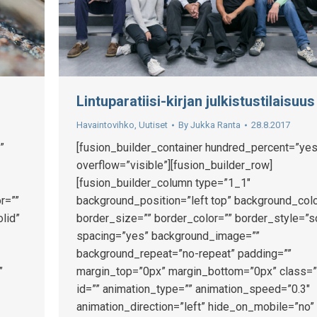
Lintuparatiisi-kirjan julkistustilaisuus
Havaintovihko
,
Uutiset
By
Jukka Ranta
28.8.2017
”
[fusion_builder_container hundred_percent=”yes
overflow=”visible”][fusion_builder_row]
[fusion_builder_column type=”1_1″
r=””
background_position=”left top” background_colo
lid”
border_size=”” border_color=”” border_style=”s
spacing=”yes” background_image=””
background_repeat=”no-repeat” padding=””
”
margin_top=”0px” margin_bottom=”0px” class=”
id=”” animation_type=”” animation_speed=”0.3″
animation_direction=”left” hide_on_mobile=”no”