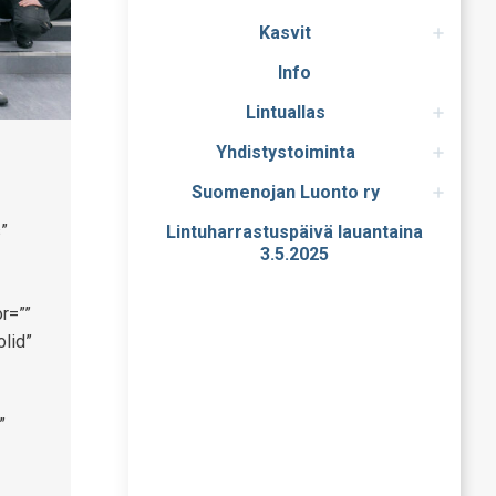
Kasvit
Info
Lintuallas
Yhdistystoiminta
Suomenojan Luonto ry
”
Lintuharrastuspäivä lauantaina
3.5.2025
r=””
olid”
”