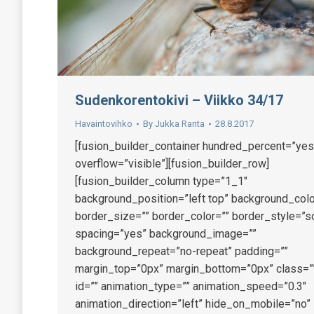
Sudenkorentokivi – Viikko 34/17
Havaintovihko
By
Jukka Ranta
28.8.2017
[fusion_builder_container hundred_percent=”yes
overflow=”visible”][fusion_builder_row]
[fusion_builder_column type=”1_1″
background_position=”left top” background_colo
border_size=”” border_color=”” border_style=”so
spacing=”yes” background_image=””
background_repeat=”no-repeat” padding=””
margin_top=”0px” margin_bottom=”0px” class=”
id=”” animation_type=”” animation_speed=”0.3″
animation_direction=”left” hide_on_mobile=”no”