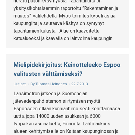
herätti paljon kysymyksiä. Tapahtunutta on
yksitysikohtaisemmin raportoitu ”Rakentaminen ja
muutos”-välilehdellä. Myös toimitus kyseli asiaa
kaupungilta ja seuraava käsitys on syntynyt
tapahtumien kulusta: -Alue on kaavoitettu
katualueeksi ja kaavalla on lainvoima kaupungin…
Mielipidekirjoitus: Keinotteleeko Espoo
valitusten välttämiseksi?
Uutiset
By
Tuomas Heinonen
22.7.2013
Länsimetron jatkeen ja Suomenojan
jätevedenpuhdistamon siirtymisen myötä
Espooseen ollaan kunnianhimoisesti kehittämässä
uutta, jopa 14000 uuden asukkaan ja 6000
työpaikan asuinaluetta, Finnoota. Lähtölaukaus
alueen kehittymiselle on Kaitaan kaupunginosan ja