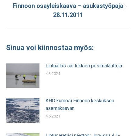
Finnoon osayleiskaava – asukastyöpaja
Seuraava
28.11.2011
julkaisu:
Sinua voi kiinnostaa myös:
Lintuallas sai lokkien pesimälauttoja
4.3.2024
KHO kumosi Finnoon keskuksen
asemakaavan
4.5.2021
Lintuparatiisi näyttely Jorvissa 4.1-