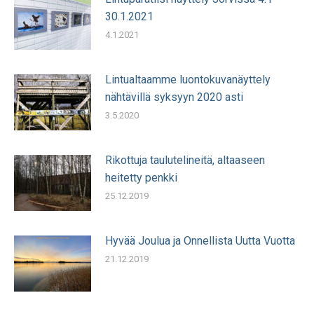
30.1.2021
4.1.2021
Lintualtaamme luontokuvanäyttely
nähtävillä syksyyn 2020 asti
3.5.2020
Rikottuja taulutelineitä, altaaseen
heitetty penkki
25.12.2019
Hyvää Joulua ja Onnellista Uutta Vuotta
21.12.2019