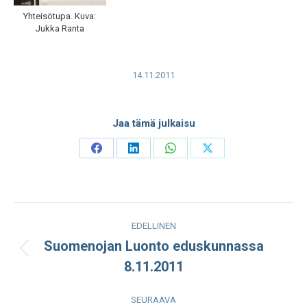
Yhteisötupa. Kuva:
Jukka Ranta
14.11.2011
Jaa tämä julkaisu
Share
Share
Share
Share
on
on
on
on
Facebook
LinkedIn
WhatsApp
X
Post
EDELLINEN
navigation
Suomenojan Luonto eduskunnassa
Edellinen
8.11.2011
julkaisu:
SEURAAVA