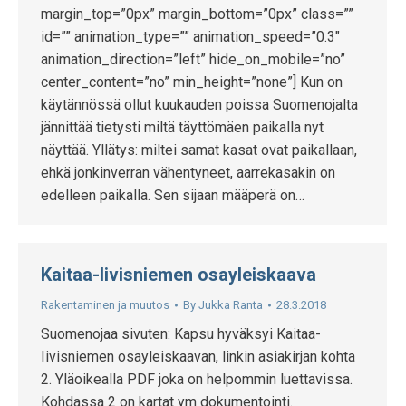
margin_top=”0px” margin_bottom=”0px” class=””
id=”” animation_type=”” animation_speed=”0.3″
animation_direction=”left” hide_on_mobile=”no”
center_content=”no” min_height=”none”] Kun on
käytännössä ollut kuukauden poissa Suomenojalta
jännittää tietysti miltä täyttömäen paikalla nyt
näyttää. Yllätys: miltei samat kasat ovat paikallaan,
ehkä jonkinverran vähentyneet, aarrekasakin on
edelleen paikalla. Sen sijaan määperä on…
Kaitaa-Iivisniemen osayleiskaava
Rakentaminen ja muutos
By
Jukka Ranta
28.3.2018
Suomenojaa sivuten: Kapsu hyväksyi Kaitaa-
Iivisniemen osayleiskaavan, linkin asiakirjan kohta
2. Yläoikealla PDF joka on helpommin luettavissa.
Kohdassa 2 on kartat ym dokumentointi.