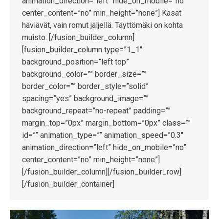
animation_direction=”left” hide_on_mobile=”no”
center_content=”no” min_height=”none”] Kasat
häviävät, vain romut jäljellä. Täyttömäki on kohta
muisto. [/fusion_builder_column]
[fusion_builder_column type=”1_1″
background_position=”left top”
background_color=”” border_size=””
border_color=”” border_style=”solid”
spacing=”yes” background_image=””
background_repeat=”no-repeat” padding=””
margin_top=”0px” margin_bottom=”0px” class=””
id=”” animation_type=”” animation_speed=”0.3″
animation_direction=”left” hide_on_mobile=”no”
center_content=”no” min_height=”none”]
[/fusion_builder_column][/fusion_builder_row]
[/fusion_builder_container]