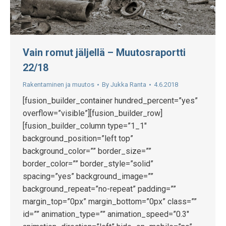
Vain romut jäljellä – Muutosraportti
22/18
Rakentaminen ja muutos
By
Jukka Ranta
4.6.2018
[fusion_builder_container hundred_percent=”yes”
overflow=”visible”][fusion_builder_row]
[fusion_builder_column type=”1_1″
background_position=”left top”
background_color=”” border_size=””
border_color=”” border_style=”solid”
spacing=”yes” background_image=””
background_repeat=”no-repeat” padding=””
margin_top=”0px” margin_bottom=”0px” class=””
id=”” animation_type=”” animation_speed=”0.3″