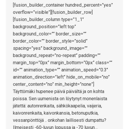
[fusion_builder_container hundred_percent=”yes”
overflow=”visible”][fusion_builder_row]
[fusion_builder_column type=”1_1″
background_position=”left top”
background_color=”” border_size=””
border_color=”” border_style=”solid”
spacing=”yes” background_image=””
background_repeat=”no-repeat” padding=””
margin_top=”0px” margin_bottom=”0px” class=””
id=”” animation_type=”” animation_speed=”0.3″
animation_direction=”left” hide_on_mobile=”no”
center_content=”no” min_height=”none”]
Täyttömäki hupenee päivä päivältä ja on kohta
poissa. Sen uumenista on löytynyt monenlaista
jätettä: autonrenkaita, sähkökaapelia, vaijeria,
kaivonrenkaita, kaivonkansia, betonuputkia,
vessanpönttöjä .. onkohan laillisesti dumpattu?
Ilmeisesti -60-luvun lopussa ja -70 luvun…