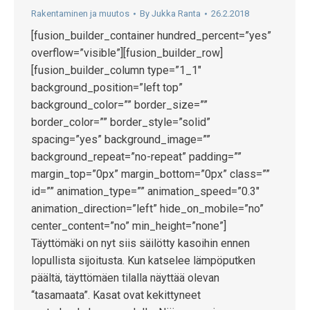
Rakentaminen ja muutos
By
Jukka Ranta
26.2.2018
[fusion_builder_container hundred_percent=”yes”
overflow=”visible”][fusion_builder_row]
[fusion_builder_column type=”1_1″
background_position=”left top”
background_color=”” border_size=””
border_color=”” border_style=”solid”
spacing=”yes” background_image=””
background_repeat=”no-repeat” padding=””
margin_top=”0px” margin_bottom=”0px” class=””
id=”” animation_type=”” animation_speed=”0.3″
animation_direction=”left” hide_on_mobile=”no”
center_content=”no” min_height=”none”]
Täyttömäki on nyt siis säilötty kasoihin ennen
lopullista sijoitusta. Kun katselee lämpöputken
päältä, täyttömäen tilalla näyttää olevan
“tasamaata”. Kasat ovat kekittyneet