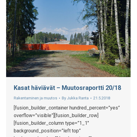
Kasat häviävät – Muutosraportti 20/18
Rakentaminen ja muutos
By
Jukka Ranta
21.5.2018
[fusion_builder_container hundred_percent=”yes”
overflow=”visible”][fusion_builder_row]
[fusion_builder_column type=”1_1″
background_position=”left top”