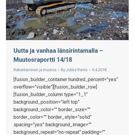
Uutta ja vanhaa länsirintamalla –
Muutosraportti 14/18
Rakentaminen ja muutos
By
Jukka Ranta
9.4.2018
[fusion_builder_container hundred_percent=”yes”
overflow=”visible”][fusion_builder_row]
[fusion_builder_column type=”1_1″
background_position=”left top”
background_color=”” border_size=””
border_color=”” border_style=”solid”
spacing=”yes” background_image=””
background_repeat=”no-repeat” padding=””