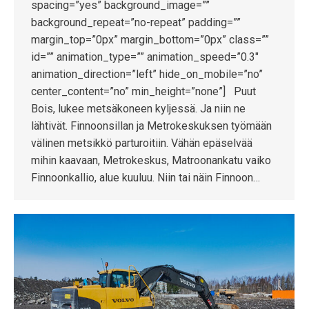
spacing=”yes” background_image=””
background_repeat=”no-repeat” padding=””
margin_top=”0px” margin_bottom=”0px” class=””
id=”” animation_type=”” animation_speed=”0.3″
animation_direction=”left” hide_on_mobile=”no”
center_content=”no” min_height=”none”] Puut
Bois, lukee metsäkoneen kyljessä. Ja niin ne
lähtivät. Finnoonsillan ja Metrokeskuksen työmään
välinen metsikkö parturoitiin. Vähän epäselvää
mihin kaavaan, Metrokeskus, Matroonankatu vaiko
Finnoonkallio, alue kuuluu. Niin tai näin Finnoon…