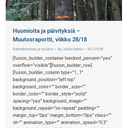
Huomioita ja päivityksiä –
Muutosraportti, viikko 28/18
Rakentaminen ja muutos
By
Jukka Ranta
16.7.2018
[fusion_builder_container hundred_percent=”yes”
overflow=”visible”][fusion_builder_row]
[fusion_builder_column type=”1_1″
background_position=”left top”
background_color=”” border_size=””
border_color=”” border_style=”solid”
spacing=”yes” background_image=””
background_repeat=”no-repeat” padding=””
margin_top=”0px” margin_bottom=”0px” class=””
id=”” animation_type=”” animation_speed=”0.3″