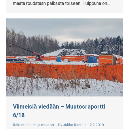
maata roudataan paikasta toiseen. Huippuna on…
Viimeisiä viedään – Muutosraportti
6/18
Rakentaminen ja muutos
By
Jukka Ranta
12.2.2018