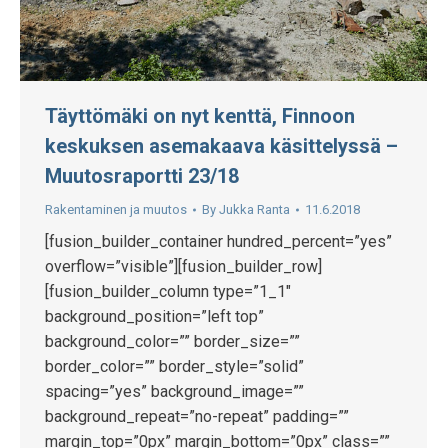
Täyttömäki on nyt kenttä, Finnoon
keskuksen asemakaava käsittelyssä –
Muutosraportti 23/18
Rakentaminen ja muutos
By
Jukka Ranta
11.6.2018
[fusion_builder_container hundred_percent=”yes”
overflow=”visible”][fusion_builder_row]
[fusion_builder_column type=”1_1″
background_position=”left top”
background_color=”” border_size=””
border_color=”” border_style=”solid”
spacing=”yes” background_image=””
background_repeat=”no-repeat” padding=””
margin_top=”0px” margin_bottom=”0px” class=””