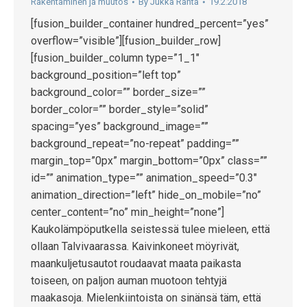
Rakentaminen ja muutos
By
Jukka Ranta
19.2.2018
[fusion_builder_container hundred_percent=”yes”
overflow=”visible”][fusion_builder_row]
[fusion_builder_column type=”1_1″
background_position=”left top”
background_color=”” border_size=””
border_color=”” border_style=”solid”
spacing=”yes” background_image=””
background_repeat=”no-repeat” padding=””
margin_top=”0px” margin_bottom=”0px” class=””
id=”” animation_type=”” animation_speed=”0.3″
animation_direction=”left” hide_on_mobile=”no”
center_content=”no” min_height=”none”]
Kaukolämpöputkella seistessä tulee mieleen, että
ollaan Talvivaarassa. Kaivinkoneet möyrivät,
maankuljetusautot roudaavat maata paikasta
toiseen, on paljon auman muotoon tehtyjä
maakasoja. Mielenkiintoista on sinänsä täm, että