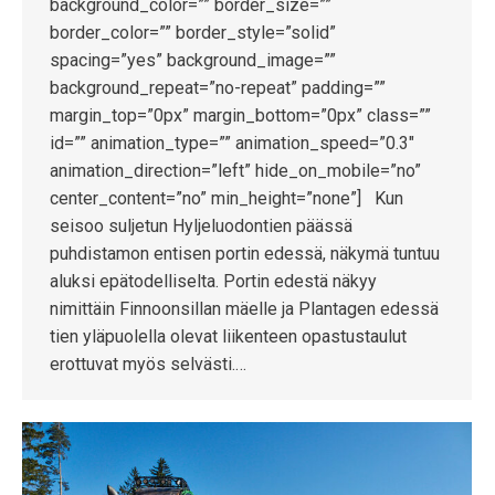
background_color=”” border_size=””
border_color=”” border_style=”solid”
spacing=”yes” background_image=””
background_repeat=”no-repeat” padding=””
margin_top=”0px” margin_bottom=”0px” class=””
id=”” animation_type=”” animation_speed=”0.3″
animation_direction=”left” hide_on_mobile=”no”
center_content=”no” min_height=”none”] Kun
seisoo suljetun Hyljeluodontien päässä
puhdistamon entisen portin edessä, näkymä tuntuu
aluksi epätodelliselta. Portin edestä näkyy
nimittäin Finnoonsillan mäelle ja Plantagen edessä
tien yläpuolella olevat liikenteen opastustaulut
erottuvat myös selvästi.…