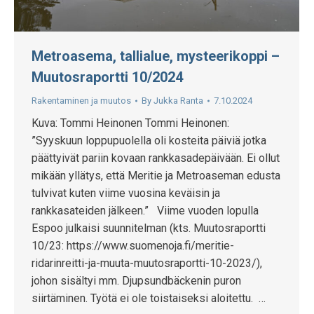
Metroasema, tallialue, mysteerikoppi –
Muutosraportti 10/2024
Rakentaminen ja muutos
By
Jukka Ranta
7.10.2024
Kuva: Tommi Heinonen Tommi Heinonen:
”Syyskuun loppupuolella oli kosteita päiviä jotka
päättyivät pariin kovaan rankkasadepäivään. Ei ollut
mikään yllätys, että Meritie ja Metroaseman edusta
tulvivat kuten viime vuosina keväisin ja
rankkasateiden jälkeen.” Viime vuoden lopulla
Espoo julkaisi suunnitelman (kts. Muutosraportti
10/23: https://www.suomenoja.fi/meritie-
ridarinreitti-ja-muuta-muutosraportti-10-2023/),
johon sisältyi mm. Djupsundbäckenin puron
siirtäminen. Työtä ei ole toistaiseksi aloitettu. …