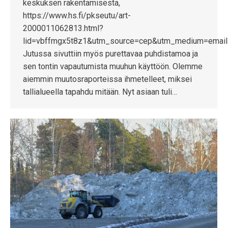
keskuksen rakentamisesta,
https://www.hs.fi/pkseutu/art-
2000011062813.html?
lid=vbffmgx5t8z1&utm_source=cep&utm_medium=emai
Jutussa sivuttiin myös purettavaa puhdistamoa ja
sen tontin vapautumista muuhun käyttöön. Olemme
aiemmin muutosraporteissa ihmetelleet, miksei
tallialueella tapahdu mitään. Nyt asiaan tuli…