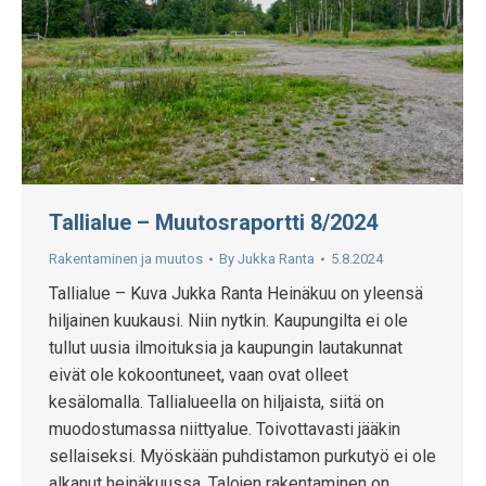
Tallialue – Muutosraportti 8/2024
Rakentaminen ja muutos
By
Jukka Ranta
5.8.2024
Tallialue – Kuva Jukka Ranta Heinäkuu on yleensä
hiljainen kuukausi. Niin nytkin. Kaupungilta ei ole
tullut uusia ilmoituksia ja kaupungin lautakunnat
eivät ole kokoontuneet, vaan ovat olleet
kesälomalla. Tallialueella on hiljaista, siitä on
muodostumassa niittyalue. Toivottavasti jääkin
sellaiseksi. Myöskään puhdistamon purkutyö ei ole
alkanut heinäkuussa. Talojen rakentaminen on