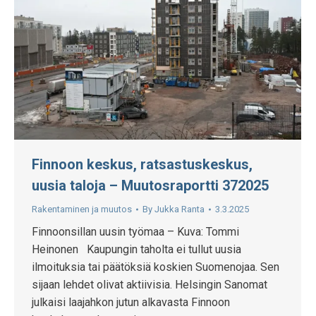
Finnoon keskus, ratsastuskeskus,
uusia taloja – Muutosraportti 372025
Rakentaminen ja muutos
By
Jukka Ranta
3.3.2025
Finnoonsillan uusin työmaa – Kuva: Tommi
Heinonen Kaupungin taholta ei tullut uusia
ilmoituksia tai päätöksiä koskien Suomenojaa. Sen
sijaan lehdet olivat aktiivisia. Helsingin Sanomat
julkaisi laajahkon jutun alkavasta Finnoon