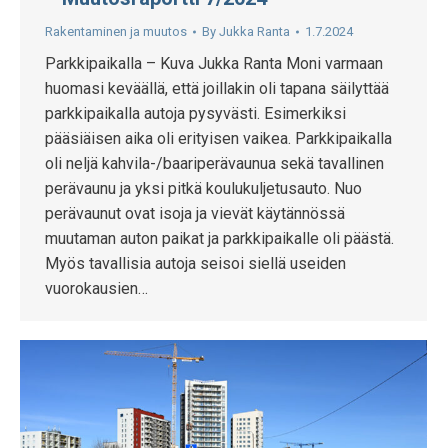
Rakentaminen ja muutos
By
Jukka Ranta
1.7.2024
Parkkipaikalla – Kuva Jukka Ranta Moni varmaan
huomasi keväällä, että joillakin oli tapana säilyttää
parkkipaikalla autoja pysyvästi. Esimerkiksi
pääsiäisen aika oli erityisen vaikea. Parkkipaikalla
oli neljä kahvila-/baariperävaunua sekä tavallinen
perävaunu ja yksi pitkä koulukuljetusauto. Nuo
perävaunut ovat isoja ja vievät käytännössä
muutaman auton paikat ja parkkipaikalle oli päästä.
Myös tavallisia autoja seisoi siellä useiden
vuorokausien…