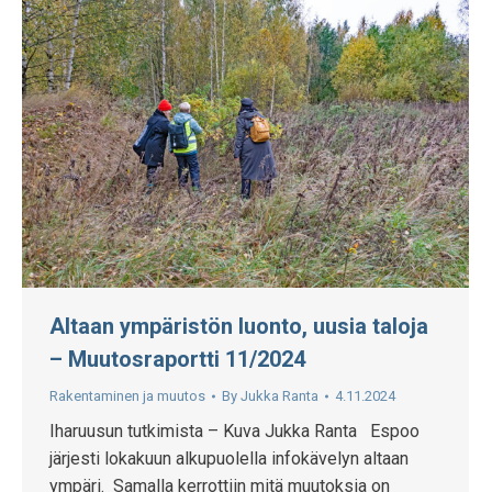
Altaan ympäristön luonto, uusia taloja
– Muutosraportti 11/2024
Rakentaminen ja muutos
By
Jukka Ranta
4.11.2024
Iharuusun tutkimista – Kuva Jukka Ranta Espoo
järjesti lokakuun alkupuolella infokävelyn altaan
ympäri. Samalla kerrottiin mitä muutoksia on