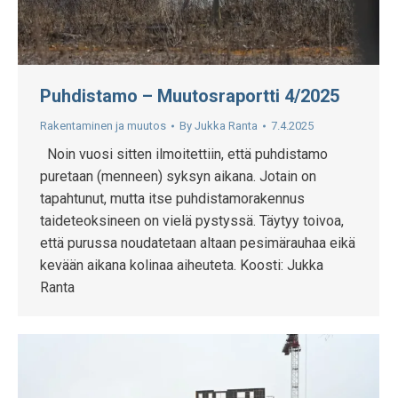
Puhdistamo – Muutosraportti 4/2025
Rakentaminen ja muutos
By
Jukka Ranta
7.4.2025
Noin vuosi sitten ilmoitettiin, että puhdistamo
puretaan (menneen) syksyn aikana. Jotain on
tapahtunut, mutta itse puhdistamorakennus
taideteoksineen on vielä pystyssä. Täytyy toivoa,
että purussa noudatetaan altaan pesimärauhaa eikä
kevään aikana kolinaa aiheuteta. Koosti: Jukka
Ranta