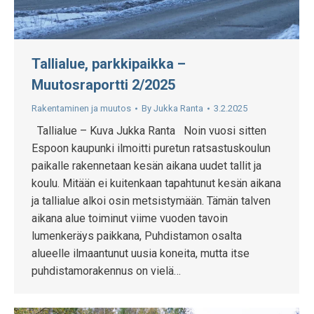
Tallialue, parkkipaikka –
Muutosraportti 2/2025
Rakentaminen ja muutos
By
Jukka Ranta
3.2.2025
Tallialue – Kuva Jukka Ranta Noin vuosi sitten
Espoon kaupunki ilmoitti puretun ratsastuskoulun
paikalle rakennetaan kesän aikana uudet tallit ja
koulu. Mitään ei kuitenkaan tapahtunut kesän aikana
ja tallialue alkoi osin metsistymään. Tämän talven
aikana alue toiminut viime vuoden tavoin
lumenkeräys paikkana, Puhdistamon osalta
alueelle ilmaantunut uusia koneita, mutta itse
puhdistamorakennus on vielä…