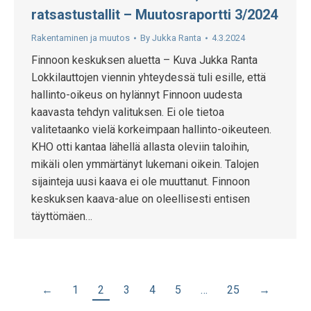
ratsastustallit – Muutosraportti 3/2024
Rakentaminen ja muutos
By
Jukka Ranta
4.3.2024
Finnoon keskuksen aluetta – Kuva Jukka Ranta
Lokkilauttojen viennin yhteydessä tuli esille, että
hallinto-oikeus on hylännyt Finnoon uudesta
kaavasta tehdyn valituksen. Ei ole tietoa
valitetaanko vielä korkeimpaan hallinto-oikeuteen.
KHO otti kantaa lähellä allasta oleviin taloihin,
mikäli olen ymmärtänyt lukemani oikein. Talojen
sijainteja uusi kaava ei ole muuttanut. Finnoon
keskuksen kaava-alue on oleellisesti entisen
täyttömäen…
←
1
2
3
4
5
…
25
→