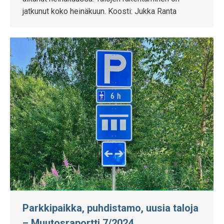
jatkunut koko heinäkuun. Koosti: Jukka Ranta
Parkkipaikka, puhdistamo, uusia taloja
– Muutosraportti 7/2024