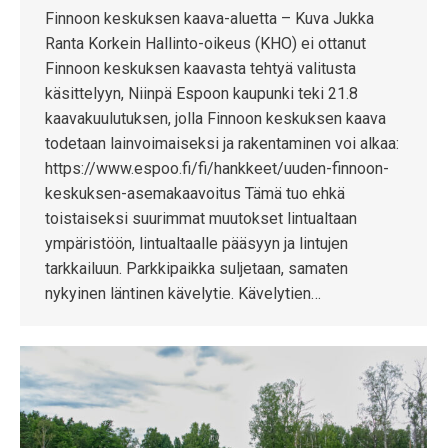
Finnoon keskuksen kaava-aluetta – Kuva Jukka
Ranta Korkein Hallinto-oikeus (KHO) ei ottanut
Finnoon keskuksen kaavasta tehtyä valitusta
käsittelyyn, Niinpä Espoon kaupunki teki 21.8
kaavakuulutuksen, jolla Finnoon keskuksen kaava
todetaan lainvoimaiseksi ja rakentaminen voi alkaa:
https://www.espoo.fi/fi/hankkeet/uuden-finnoon-
keskuksen-asemakaavoitus Tämä tuo ehkä
toistaiseksi suurimmat muutokset lintualtaan
ympäristöön, lintualtaalle pääsyyn ja lintujen
tarkkailuun. Parkkipaikka suljetaan, samaten
nykyinen läntinen kävelytie. Kävelytien…