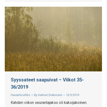
Syyssateet saapuivat – Viikot 35-
36/2019
Havaintovihko
By
Helmut Diekmann
10.9.2019
Kahden viikon seurantajakso oli kaksijakoinen.