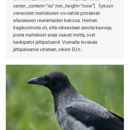
center_content=”no” min_height=”none”] Syksyn
viimeisten mehiläisten voi nähdä pörräävän
allasalueen reunamaiden kukissa. Hieman
tragikoomista on, että oikeastaan ainoita kasveja,
joista mehiläiset enää saavat mettä, ovat
henkipatot jättipalsamit. Voimalla leviävää
jättipalsamia vihataan, oikein EU:n…