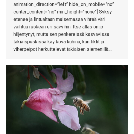
animation_direction=”left” hide_on_mobile=”no”
center_content=”no” min_height=”none”] Syksy
etenee ja lintualtaan maisemassa vihreä väri
vaihtuu ruskean eri sävyihin. Itse allas on jo
hiljentynyt, mutta sen penkereissä kasvavissa
takiaispuskissa käy kova kuhina, kun tiklit ja
viherpeipot herkuttelevat takiaisen siemenillä.…