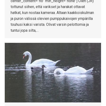
center_content=”no” min_height=”none”] Olen (JR)
tottunut siihen, että varikset ja harakat ottavat
hatkat, kun nostaa kameraa. Altaan kaakkoiskulman
ja puron välissä olevien pumppukaivojen ympärilla
touhusi kaksi varista. Olivat varsin pelottomia ja
tuntui jopa silta,…