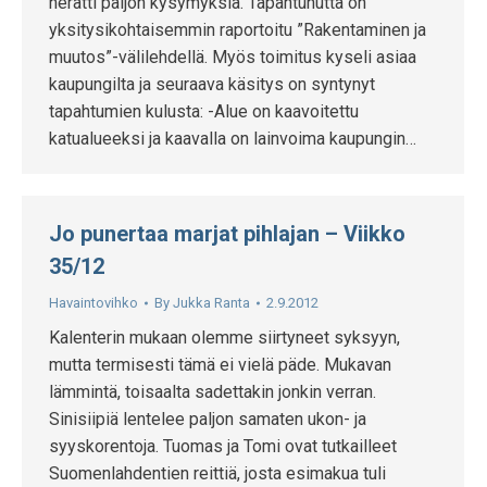
herätti paljon kysymyksiä. Tapahtunutta on
yksitysikohtaisemmin raportoitu ”Rakentaminen ja
muutos”-välilehdellä. Myös toimitus kyseli asiaa
kaupungilta ja seuraava käsitys on syntynyt
tapahtumien kulusta: -Alue on kaavoitettu
katualueeksi ja kaavalla on lainvoima kaupungin…
Jo punertaa marjat pihlajan – Viikko
35/12
Havaintovihko
By
Jukka Ranta
2.9.2012
Kalenterin mukaan olemme siirtyneet syksyyn,
mutta termisesti tämä ei vielä päde. Mukavan
lämmintä, toisaalta sadettakin jonkin verran.
Sinisiipiä lentelee paljon samaten ukon- ja
syyskorentoja. Tuomas ja Tomi ovat tutkailleet
Suomenlahdentien reittiä, josta esimakua tuli