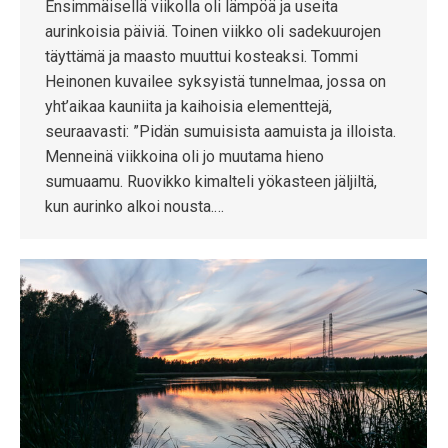
Ensimmäisellä viikolla oli lämpöä ja useita
aurinkoisia päiviä. Toinen viikko oli sadekuurojen
täyttämä ja maasto muuttui kosteaksi. Tommi
Heinonen kuvailee syksyistä tunnelmaa, jossa on
yht’aikaa kauniita ja kaihoisia elementtejä,
seuraavasti: ”Pidän sumuisista aamuista ja illoista.
Menneinä viikkoina oli jo muutama hieno
sumuaamu. Ruovikko kimalteli yökasteen jäljiltä,
kun aurinko alkoi nousta.…