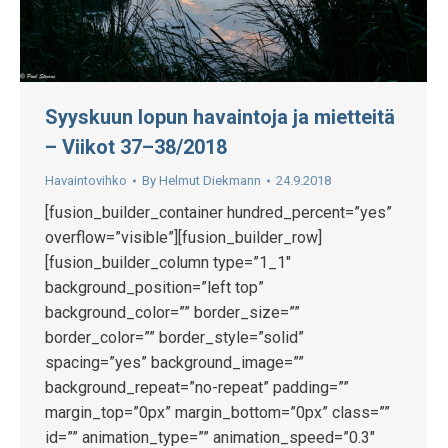
Syyskuun lopun havaintoja ja mietteitä
– Viikot 37–38/2018
Havaintovihko
By
Helmut Diekmann
24.9.2018
[fusion_builder_container hundred_percent=”yes”
overflow=”visible”][fusion_builder_row]
[fusion_builder_column type=”1_1″
background_position=”left top”
background_color=”” border_size=””
border_color=”” border_style=”solid”
spacing=”yes” background_image=””
background_repeat=”no-repeat” padding=””
margin_top=”0px” margin_bottom=”0px” class=””
id=”” animation_type=”” animation_speed=”0.3″