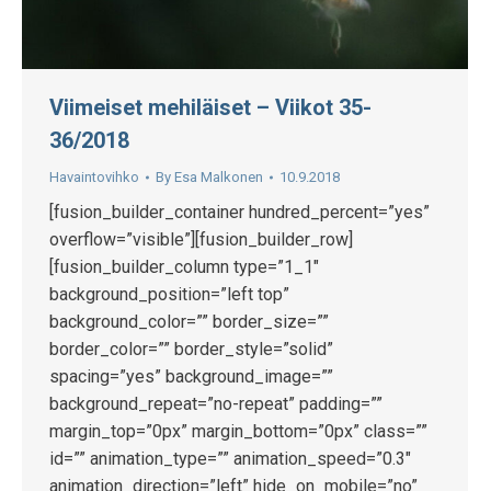
Viimeiset mehiläiset – Viikot 35-
36/2018
Havaintovihko
By
Esa Malkonen
10.9.2018
[fusion_builder_container hundred_percent=”yes”
overflow=”visible”][fusion_builder_row]
[fusion_builder_column type=”1_1″
background_position=”left top”
background_color=”” border_size=””
border_color=”” border_style=”solid”
spacing=”yes” background_image=””
background_repeat=”no-repeat” padding=””
margin_top=”0px” margin_bottom=”0px” class=””
id=”” animation_type=”” animation_speed=”0.3″
animation_direction=”left” hide_on_mobile=”no”