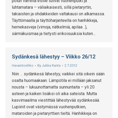
polun varrella esille tulivat vuohenputki ja
luhtamatara – väliaikaisesti, sillä pietaryrtin,
takiaisten ja ohdakkeiden valtakausi on alkamassa.
Täyttömaalla ja täyttöharjanteella on hanhikkeja,
hernekasveja (virnoja, nätkelmiä, apilaa ..),
särmäkuismaa ja tietysti erikoisuuksia kuten…
Sydänkesä lähestyy – Viikko 26/12
Havaintovihko
By
Jukka Ranta
2.7.2012
Niin … sydänkesä lähestyy, vaikkei sitä oikein sään
osalta huomaakaan. Lämpötila ei millään jaksanut
nousta – lukuunottamatta sunnuntaita – yli 20
asteen ja kaiken lisäksi oli aika sateista. Mutta
kasvimaailma viestittää lähestyvää sydänkesää.
Lupiinit ovat västymässä vuohenputkien,
mataroiden ja pietaryrttien tieltä. Hanhikkeja on