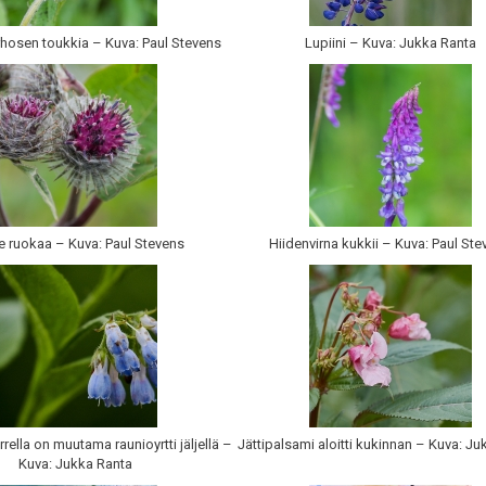
osen toukkia – Kuva: Paul Stevens
Lupiini – Kuva: Jukka Ranta
lle ruokaa – Kuva: Paul Stevens
Hiidenvirna kukkii – Kuva: Paul St
rrella on muutama raunioyrtti jäljellä –
Jättipalsami aloitti kukinnan – Kuva: J
Kuva: Jukka Ranta