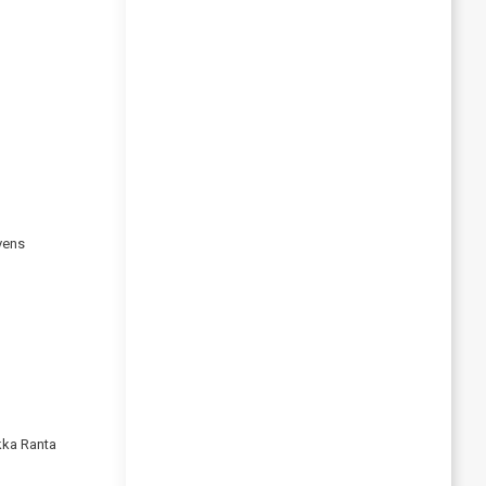
evens
ukka Ranta