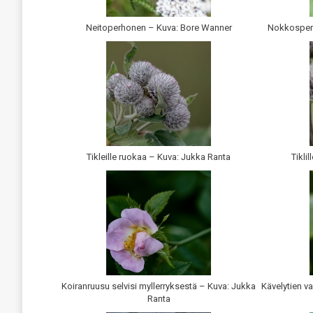
Neitoperhonen – Kuva: Bore Wanner
Nokkosperh
Tikleille ruokaa – Kuva: Jukka Ranta
Tikli
Koiranruusu selvisi myllerryksestä – Kuva: Jukka
Kävelytien va
Ranta