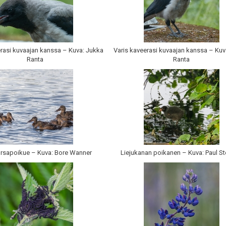
erasi kuvaajan kanssa – Kuva: Jukka
Varis kaveerasi kuvaajan kanssa – Kuv
Ranta
Ranta
rsapoikue – Kuva: Bore Wanner
Liejukanan poikanen – Kuva: Paul S