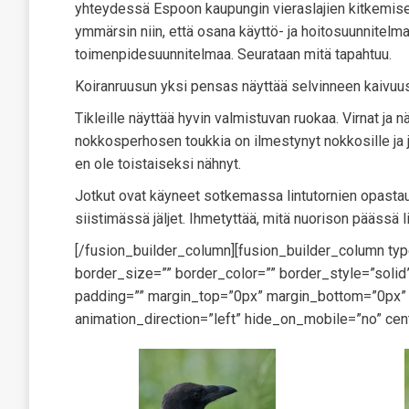
yhteydessä Espoon kaupungin vieraslajien kitkemisestä
ymmärsin niin, että osana käyttö- ja hoitosuunnitelm
toimenpidesuunnitelmaa. Seurataan mitä tapahtuu.
Koiranruusun yksi pensas näyttää selvinneen kaivuust
Tikleille näyttää hyvin valmistuvan ruokaa. Virnat ja
nokkosperhosen toukkia on ilmestynyt nokkosille ja 
en ole toistaiseksi nähnyt.
Jotkut ovat käyneet sotkemassa lintutornien opastaul
siistimässä jäljet. Ihmetyttää, mitä nuorison päässä l
[/fusion_builder_column][fusion_builder_column ty
border_size=”” border_color=”” border_style=”sol
padding=”” margin_top=”0px” margin_bottom=”0px” c
animation_direction=”left” hide_on_mobile=”no” cen