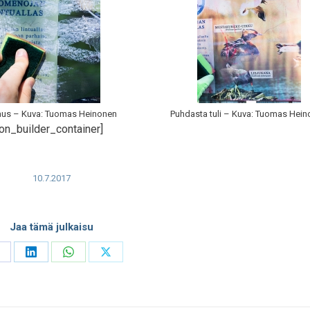
aus – Kuva: Tuomas Heinonen
Puhdasta tuli – Kuva: Tuomas Hei
on_builder_container]
10.7.2017
Jaa tämä julkaisu
hare
Share
Share
Share
n
on
on
on
acebook
LinkedIn
WhatsApp
X