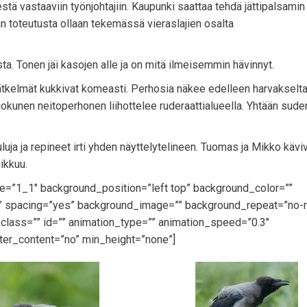
 vastaaviin työnjohtajiin. Kaupunki saattaa tehdä jättipalsamin n
an toteutusta ollaan tekemässä vieraslajien osalta
a. Tonen jäi kasojen alle ja on mitä ilmeisemmin hävinnyt.
 nätkelmät kukkivat komeasti. Perhosia näkee edelleen harvakselta
jokunen neitoperhonen liihottelee ruderaattialueella. Yhtään sud
uja ja repineet irti yhden näyttelytelineen. Tuomas ja Mikko kävi
iikkuu.
pe=”1_1″ background_position=”left top” background_color=””
id” spacing=”yes” background_image=”” background_repeat=”no-
lass=”” id=”” animation_type=”” animation_speed=”0.3″
ter_content=”no” min_height=”none”]