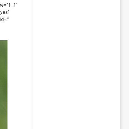
ype=”1_1″
”yes”
id=””