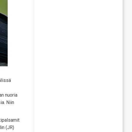
älissä
an nuoria
ia. Niin
tipalsamit
lin (JR)