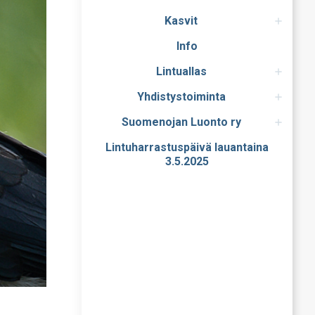
Kasvit
Info
Lintuallas
Yhdistystoiminta
Suomenojan Luonto ry
Lintuharrastuspäivä lauantaina
3.5.2025