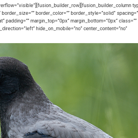
erflow=”visible”][fusion_builder_row][fusion_builder_column t
 border_size=”” border_color=”” border_style=”solid” spacing=
” padding=”” margin_top=”0px” margin_bottom=”0px” class=”” 
_direction=”left” hide_on_mobile=”no” center_content=”no”