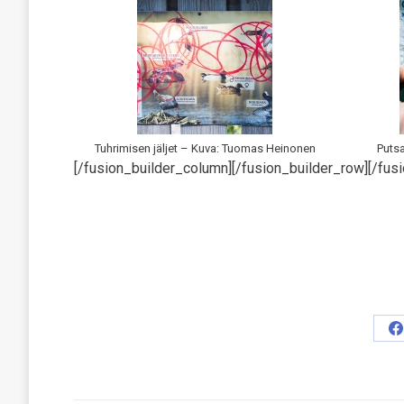
Tuhrimisen jäljet – Kuva: Tuomas Heinonen
Puts
[/fusion_builder_column][/fusion_builder_row][/fusi
S
o
F