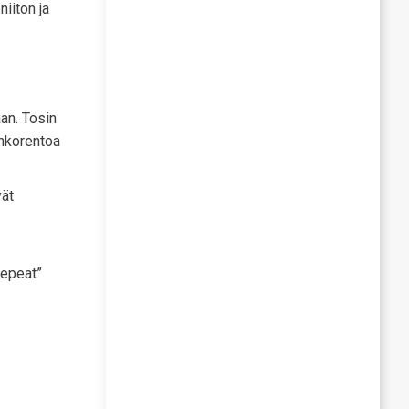
iiton ja
an. Tosin
enkorentoa
vät
repeat”