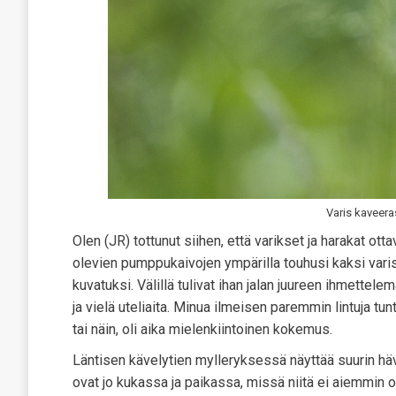
Varis kaveera
Olen (JR) tottunut siihen, että varikset ja harakat ot
olevien pumppukaivojen ympärilla touhusi kaksi varista.
kuvatuksi. Välillä tulivat ihan jalan juureen ihmettele
ja vielä uteliaita. Minua ilmeisen paremmin lintuja tun
tai näin, oli aika mielenkiintoinen kokemus.
Läntisen kävelytien mylleryksessä näyttää suurin hävi
ovat jo kukassa ja paikassa, missä niitä ei aiemmin o