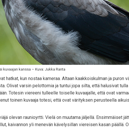
si kuvaajan kanssa – Kuva: Jukka Ranta
tavat hatkat, kun nostaa kameraa. Altaan kaakkoiskulman ja puron v
 Olivat varsin pelottomia ja tuntui jopa silta, että halusivat tulla
mään. Totesin viereeni tulleelle toiselle kuvaajalle, että ovat varma
tenut toinen kuvaaja totesi, että ovat värityksen perusteella aikuis
äjä olevan raunioyrtti. Vielä on muutama jäljellä. Ensimmäiset jät
llut, kaivannon yli menevän kävelysillan viereisen kasan päällä. O