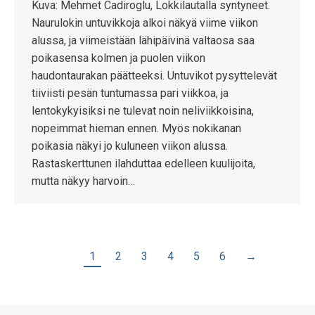
Kuva: Mehmet Cadiroglu, Lokkilautalla syntyneet.
Naurulokin untuvikkoja alkoi näkyä viime viikon
alussa, ja viimeistään lähipäivinä valtaosa saa
poikasensa kolmen ja puolen viikon
haudontaurakan päätteeksi. Untuvikot pysyttelevät
tiiviisti pesän tuntumassa pari viikkoa, ja
lentokykyisiksi ne tulevat noin neliviikkoisina,
nopeimmat hieman ennen. Myös nokikanan
poikasia näkyi jo kuluneen viikon alussa.
Rastaskerttunen ilahduttaa edelleen kuulijoita,
mutta näkyy harvoin…
1
2
3
4
5
6
→