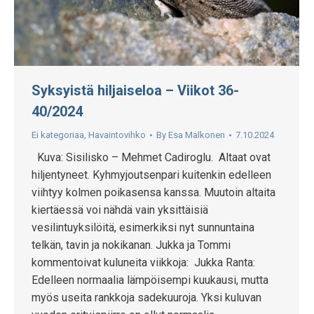
Syksyistä hiljaiseloa – Viikot 36-
40/2024
Ei kategoriaa
,
Havaintovihko
By
Esa Malkonen
7.10.2024
Kuva: Sisilisko – Mehmet Cadiroglu. Altaat ovat
hiljentyneet. Kyhmyjoutsenpari kuitenkin edelleen
viihtyy kolmen poikasensa kanssa. Muutoin altaita
kiertäessä voi nähdä vain yksittäisiä
vesilintuyksilöitä, esimerkiksi nyt sunnuntaina
telkän, tavin ja nokikanan. Jukka ja Tommi
kommentoivat kuluneita viikkoja: Jukka Ranta:
Edelleen normaalia lämpöisempi kuukausi, mutta
myös useita rankkoja sadekuuroja. Yksi kuluvan