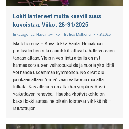
Lokit lähteneet mutta kasvillisuus
kukoistaa. Viikot 28-31/2025
Ei kategoriaa
,
Havaintovihko
By
Esa Malkonen
4.8.2025
Maitohorsma – Kuva Jukka Ranta. Heinäkuun
puolivälin tienoilla naurulokit jättivät edellisvuosien
tapaan altaan. Yleisin vesilintu altailla on nyt
harmaasorsa, sen vaihtopukuisia ja nuoria yksilöitä
voi nähdä useamman kymmenen. Ne eivät ole
juurikaan altaan ”omia” vaan valtaosin muualta
tulleita. Kasvillisuus on altaiden ympäristössä
vaikuttavan rehevää. Hauska yksityiskohta on
kaksi lokkilauttaa, ne oikein loistavat värikkäinä –
istutettujen…