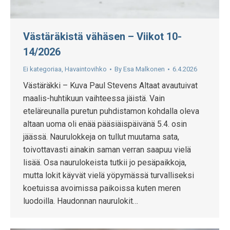
Västäräkistä vähäsen – Viikot 10-
14/2026
Ei kategoriaa
,
Havaintovihko
By
Esa Malkonen
6.4.2026
Västäräkki – Kuva Paul Stevens Altaat avautuivat
maalis-huhtikuun vaihteessa jäistä. Vain
eteläreunalla puretun puhdistamon kohdalla oleva
altaan uoma oli enää pääsiäispäivänä 5.4. osin
jäässä. Naurulokkeja on tullut muutama sata,
toivottavasti ainakin saman verran saapuu vielä
lisää. Osa naurulokeista tutkii jo pesäpaikkoja,
mutta lokit käyvät vielä yöpymässä turvalliseksi
koetuissa avoimissa paikoissa kuten meren
luodoilla. Haudonnan naurulokit…