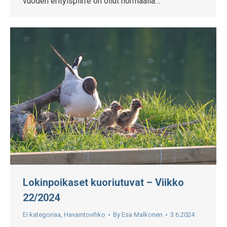
vuoden erityispiirre on ollut normaalia…
Lokinpoikaset kuoriutuvat – Viikko
22/2024
Ei kategoriaa
,
Havaintovihko
By
Esa Malkonen
3.6.2024