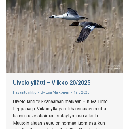
Uivelo yllätti – Viikko 20/2025
Havaintovihko
By
Esa Malkonen
19.5.2025
Uivelo lähti telkkänaaraan matkaan – Kuva Timo
Leppäharju. Viikon yllätys oli harvinaisen mutta
kauniin uivelokoiraan pistäytyminen altailla.
Muutoin altaan seutu on normaaliuomissa, kun