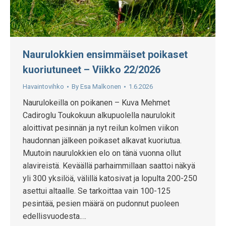
Naurulokkien ensimmäiset poikaset
kuoriutuneet – Viikko 22/2026
Havaintovihko
By
Esa Malkonen
1.6.2026
Naurulokeilla on poikanen – Kuva Mehmet
Cadiroglu Toukokuun alkupuolella naurulokit
aloittivat pesinnän ja nyt reilun kolmen viikon
haudonnan jälkeen poikaset alkavat kuoriutua.
Muutoin naurulokkien elo on tänä vuonna ollut
alavireistä. Keväällä parhaimmillaan saattoi näkyä
yli 300 yksilöä, välillä katosivat ja lopulta 200-250
asettui altaalle. Se tarkoittaa vain 100-125
pesintää, pesien määrä on pudonnut puoleen
edellisvuodesta.…