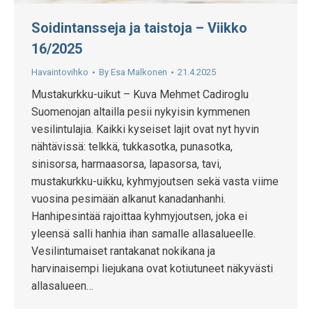
Soidintansseja ja taistoja – Viikko
16/2025
Havaintovihko
By
Esa Malkonen
21.4.2025
Mustakurkku-uikut – Kuva Mehmet Cadiroglu
Suomenojan altailla pesii nykyisin kymmenen
vesilintulajia. Kaikki kyseiset lajit ovat nyt hyvin
nähtävissä: telkkä, tukkasotka, punasotka,
sinisorsa, harmaasorsa, lapasorsa, tavi,
mustakurkku-uikku, kyhmyjoutsen sekä vasta viime
vuosina pesimään alkanut kanadanhanhi.
Hanhipesintää rajoittaa kyhmyjoutsen, joka ei
yleensä salli hanhia ihan samalle allasalueelle.
Vesilintumaiset rantakanat nokikana ja
harvinaisempi liejukana ovat kotiutuneet näkyvästi
allasalueen…