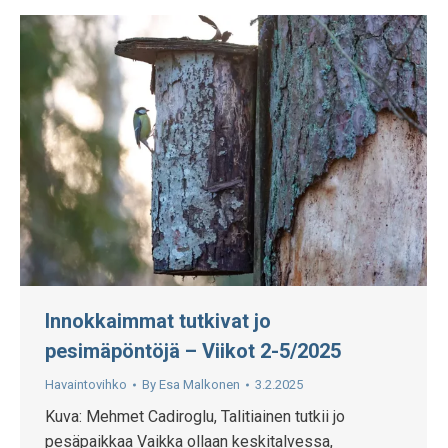
Innokkaimmat tutkivat jo
pesimäpöntöjä – Viikot 2-5/2025
Havaintovihko
By
Esa Malkonen
3.2.2025
Kuva: Mehmet Cadiroglu, Talitiainen tutkii jo
pesäpaikkaa Vaikka ollaan keskitalvessa,