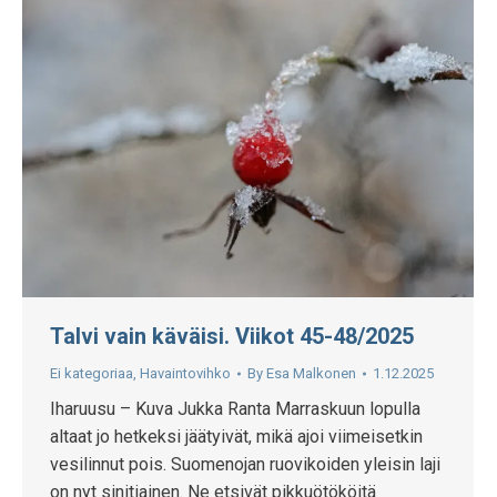
Talvi vain käväisi. Viikot 45-48/2025
Ei kategoriaa
,
Havaintovihko
By
Esa Malkonen
1.12.2025
Iharuusu – Kuva Jukka Ranta Marraskuun lopulla
altaat jo hetkeksi jäätyivät, mikä ajoi viimeisetkin
vesilinnut pois. Suomenojan ruovikoiden yleisin laji
on nyt sinitiainen. Ne etsivät pikkuötököitä