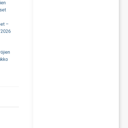
ien
set
eet –
/2026
öjien
ikko