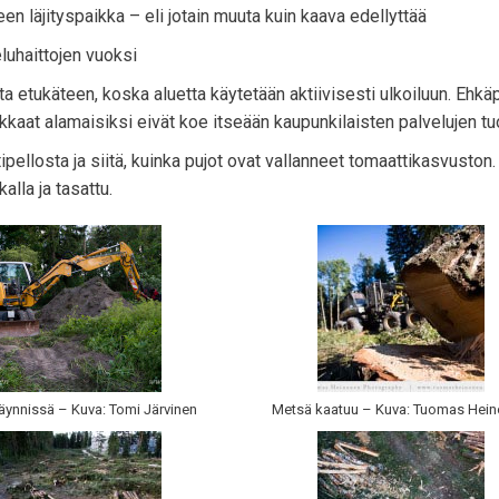
heen läjityspaikka – eli jotain muuta kuin kaava edellyttää
luhaittojen vuoksi
sta etukäteen, koska aluetta käytetään aktiivisesti ulkoiluun. Ehk
kkaat alamaisiksi eivät koe itseään kaupunkilaisten palvelujen tuo
ellosta ja siitä, kuinka pujot ovat vallanneet tomaattikasvuston.
alla ja tasattu.
äynnissä – Kuva: Tomi Järvinen
Metsä kaatuu – Kuva: Tuomas Hei