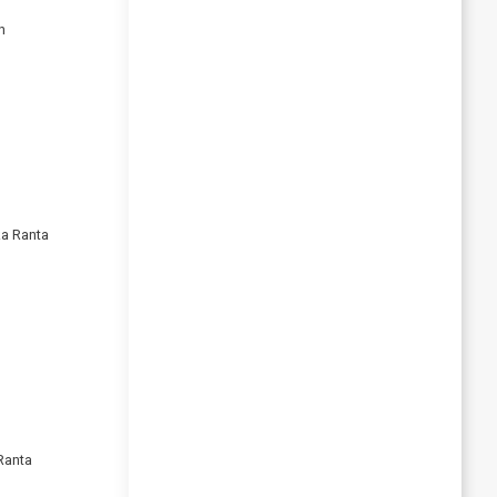
n
ka Ranta
Ranta