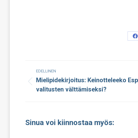
S
o
F
Post
EDELLINEN
navigation
Mielipidekirjoitus: Keinotteleeko Es
Edellinen
valitusten välttämiseksi?
julkaisu:
Sinua voi kiinnostaa myös: