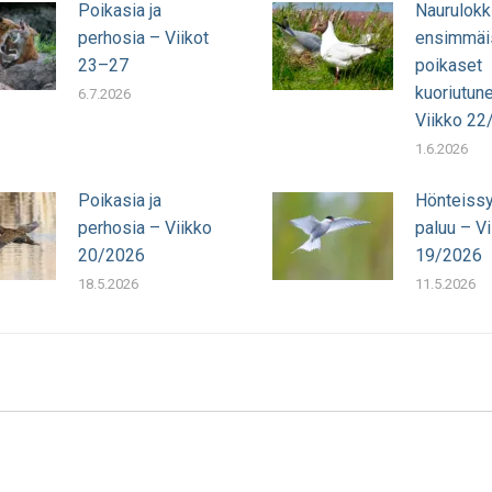
Poikasia ja
Naurulokk
perhosia – Viikot
ensimmäi
23–27
poikaset
kuoriutun
6.7.2026
Viikko 22
1.6.2026
Poikasia ja
Hönteissy
perhosia – Viikko
paluu – Vi
20/2026
19/2026
18.5.2026
11.5.2026