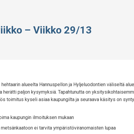
iikko – Viikko 29/13
 hehtaarin alueelta Hannuspellon ja Hyljeluodontien väliseltä alue
 ja herätti paljon kysymyksiä. Tapahtunutta on yksitysikohtaisemm
ös toimitus kyseli asiaa kaupungilta ja seuraava käsitys on synt
invoima kaupungin ilmoituksen mukaan
 metsänkaatoon ei tarvita ympäristöviranomaisten lupaa