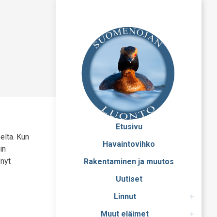
Etusivu
elta. Kun
Havaintovihko
in
ynyt
Rakentaminen ja muutos
Uutiset
Linnut
Muut eläimet