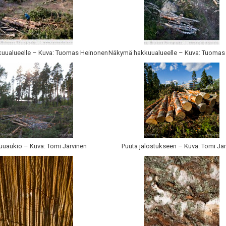
uualueelle – Kuva: Tuomas Heinonen
Näkymä hakkuualueelle – Kuva: Tuomas
uaukio – Kuva: Tomi Järvinen
Puuta jalostukseen – Kuva: Tomi Jä