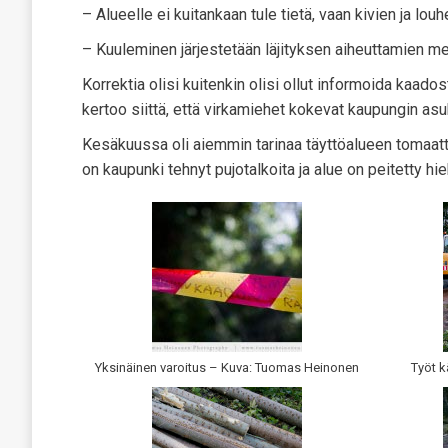
– Alueelle ei kuitankaan tule tietä, vaan kivien ja lou
– Kuuleminen järjestetään läjityksen aiheuttamien me
Korrektia olisi kuitenkin olisi ollut informoida kaado
kertoo siittä, että virkamiehet kokevat kaupungin asu
Kesäkuussa oli aiemmin tarinaa täyttöalueen tomaattip
on kaupunki tehnyt pujotalkoita ja alue on peitetty hiek
Yksinäinen varoitus – Kuva: Tuomas Heinonen
Työt k