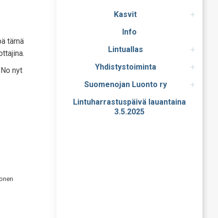
Kasvit
Info
äpä tämä
Lintuallas
ttajina.
Yhdistystoiminta
 No nyt
Suomenojan Luonto ry
Lintuharrastuspäivä lauantaina
3.5.2025
nonen