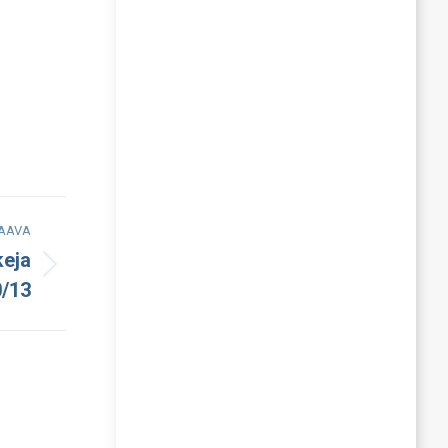
AAVA
keja
0/13