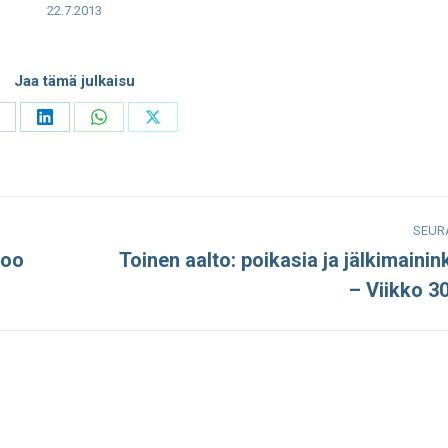
22.7.2013
Jaa tämä julkaisu
hare
Share
Share
Share
n
on
on
on
acebook
LinkedIn
WhatsApp
X
SEUR
poo
Toinen aalto: poikasia ja jälkimainin
Seuraava
– Viikko 3
julkaisu: