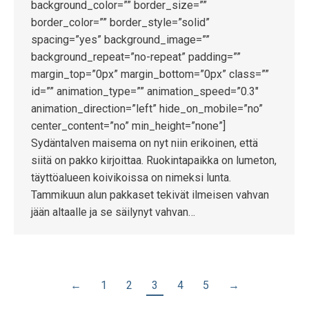
background_color=”” border_size=””
border_color=”” border_style=”solid”
spacing=”yes” background_image=””
background_repeat=”no-repeat” padding=””
margin_top=”0px” margin_bottom=”0px” class=””
id=”” animation_type=”” animation_speed=”0.3″
animation_direction=”left” hide_on_mobile=”no”
center_content=”no” min_height=”none”]
Sydäntalven maisema on nyt niin erikoinen, että
siitä on pakko kirjoittaa. Ruokintapaikka on lumeton,
täyttöalueen koivikoissa on nimeksi lunta.
Tammikuun alun pakkaset tekivät ilmeisen vahvan
jään altaalle ja se säilynyt vahvan…
←
1
2
3
4
5
→