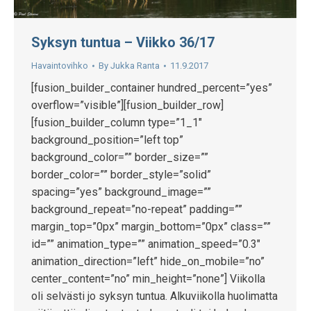
Syksyn tuntua – Viikko 36/17
Havaintovihko
By
Jukka Ranta
11.9.2017
[fusion_builder_container hundred_percent=”yes”
overflow=”visible”][fusion_builder_row]
[fusion_builder_column type=”1_1″
background_position=”left top”
background_color=”” border_size=””
border_color=”” border_style=”solid”
spacing=”yes” background_image=””
background_repeat=”no-repeat” padding=””
margin_top=”0px” margin_bottom=”0px” class=””
id=”” animation_type=”” animation_speed=”0.3″
animation_direction=”left” hide_on_mobile=”no”
center_content=”no” min_height=”none”] Viikolla
oli selvästi jo syksyn tuntua. Alkuviikolla huolimatta