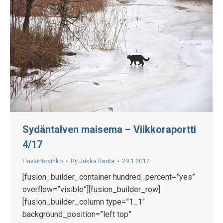
Sydäntalven maisema – Viikkoraportti
4/17
Havaintovihko
By
Jukka Ranta
29.1.2017
[fusion_builder_container hundred_percent=”yes”
overflow=”visible”][fusion_builder_row]
[fusion_builder_column type=”1_1″
background_position=”left top”