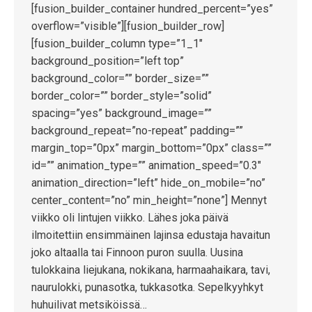
[fusion_builder_container hundred_percent=”yes”
overflow=”visible”][fusion_builder_row]
[fusion_builder_column type=”1_1″
background_position=”left top”
background_color=”” border_size=””
border_color=”” border_style=”solid”
spacing=”yes” background_image=””
background_repeat=”no-repeat” padding=””
margin_top=”0px” margin_bottom=”0px” class=””
id=”” animation_type=”” animation_speed=”0.3″
animation_direction=”left” hide_on_mobile=”no”
center_content=”no” min_height=”none”] Mennyt
viikko oli lintujen viikko. Lähes joka päivä
ilmoitettiin ensimmäinen lajinsa edustaja havaitun
joko altaalla tai Finnoon puron suulla. Uusina
tulokkaina liejukana, nokikana, harmaahaikara, tavi,
naurulokki, punasotka, tukkasotka. Sepelkyyhkyt
huhuilivat metsiköissä…