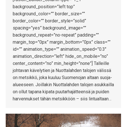
background_position=”left top”
background_color=”” border_size=””
border_color=”” border_style=”solid”
spacing=”yes” background_image=””
background_repeat=”no-repeat” padding=””
margin_top=”0px” margin_bottom=”0px” class=””
id=”” animation_type=”” animation_speed=”0.3″
animation_direction=”left” hide_on_mobile=”no”
center_content=”no” min_height=”none”] Talleille
johtavan kävelytien ja Nuottalahden talojen välissä
on metsikkö, joka kuuluu Suomenojan altaan suoja-
alueeseen. Joillakin Nuottalahden talojen asukkailla
on ollut tapana kipata puutarhajätteensä ja puiden
harvennukset tähän metsikköön – siis lintualtaan…