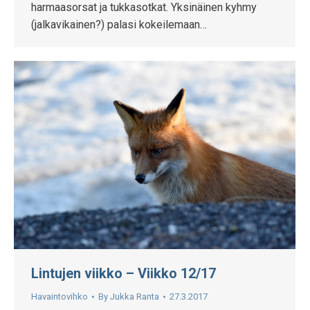
harmaasorsat ja tukkasotkat. Yksinäinen kyhmy
(jalkavikainen?) palasi kokeilemaan…
Lintujen viikko – Viikko 12/17
Havaintovihko
By
Jukka Ranta
27.3.2017