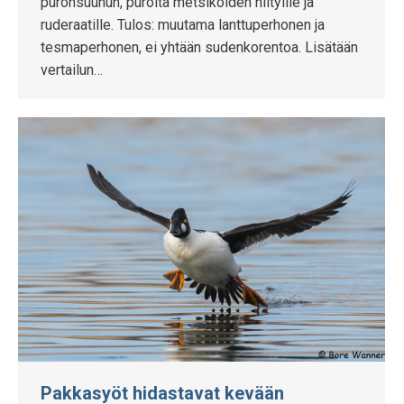
puronsuuhun, purolta metsiköiden niityille ja
ruderaatille. Tulos: muutama lanttuperhonen ja
tesmaperhonen, ei yhtään sudenkorentoa. Lisätään
vertailun…
Pakkasyöt hidastavat kevään