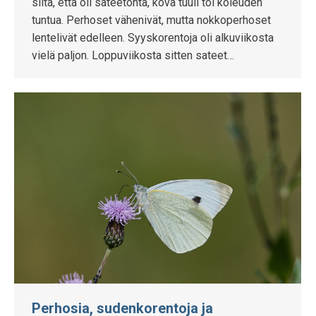
siitä, että oli sateetonta, kova tuuli toi koleuden
tuntua. Perhoset vähenivät, mutta nokkoperhoset
lentelivät edelleen. Syyskorentoja oli alkuviikosta
vielä paljon. Loppuviikosta sitten sateet…
Perhosia, sudenkorentoja ja