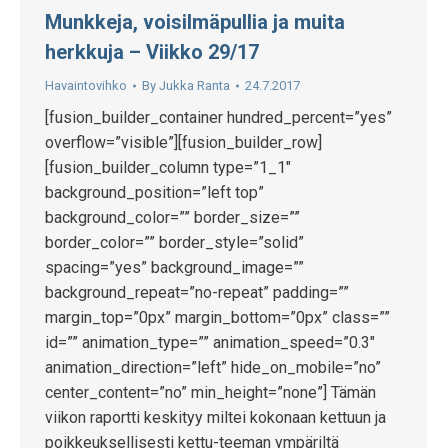
Munkkeja, voisilmäpullia ja muita
herkkuja – Viikko 29/17
Havaintovihko
By
Jukka Ranta
24.7.2017
[fusion_builder_container hundred_percent=”yes”
overflow=”visible”][fusion_builder_row]
[fusion_builder_column type=”1_1″
background_position=”left top”
background_color=”” border_size=””
border_color=”” border_style=”solid”
spacing=”yes” background_image=””
background_repeat=”no-repeat” padding=””
margin_top=”0px” margin_bottom=”0px” class=””
id=”” animation_type=”” animation_speed=”0.3″
animation_direction=”left” hide_on_mobile=”no”
center_content=”no” min_height=”none”] Tämän
viikon raportti keskityy miltei kokonaan kettuun ja
poikkeuksellisesti kettu-teeman ympäriltä