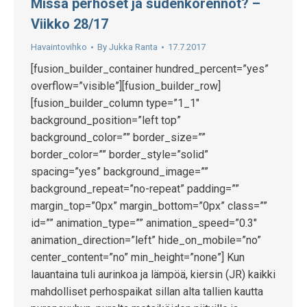
Missä perhoset ja sudenkorennot? –
Viikko 28/17
Havaintovihko
By
Jukka Ranta
17.7.2017
[fusion_builder_container hundred_percent=”yes”
overflow=”visible”][fusion_builder_row]
[fusion_builder_column type=”1_1″
background_position=”left top”
background_color=”” border_size=””
border_color=”” border_style=”solid”
spacing=”yes” background_image=””
background_repeat=”no-repeat” padding=””
margin_top=”0px” margin_bottom=”0px” class=””
id=”” animation_type=”” animation_speed=”0.3″
animation_direction=”left” hide_on_mobile=”no”
center_content=”no” min_height=”none”] Kun
lauantaina tuli aurinkoa ja lämpöä, kiersin (JR) kaikki
mahdolliset perhospaikat sillan alta tallien kautta