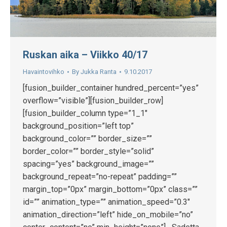
Ruskan aika – Viikko 40/17
Havaintovihko
By
Jukka Ranta
9.10.2017
[fusion_builder_container hundred_percent=”yes”
overflow=”visible”][fusion_builder_row]
[fusion_builder_column type=”1_1″
background_position=”left top”
background_color=”” border_size=””
border_color=”” border_style=”solid”
spacing=”yes” background_image=””
background_repeat=”no-repeat” padding=””
margin_top=”0px” margin_bottom=”0px” class=””
id=”” animation_type=”” animation_speed=”0.3″
animation_direction=”left” hide_on_mobile=”no”