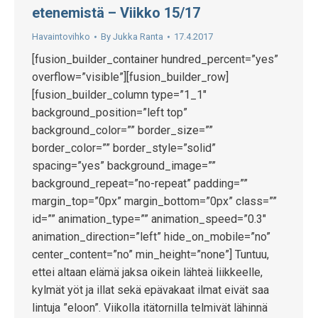
etenemistä – Viikko 15/17
Havaintovihko
By
Jukka Ranta
17.4.2017
[fusion_builder_container hundred_percent=”yes”
overflow=”visible”][fusion_builder_row]
[fusion_builder_column type=”1_1″
background_position=”left top”
background_color=”” border_size=””
border_color=”” border_style=”solid”
spacing=”yes” background_image=””
background_repeat=”no-repeat” padding=””
margin_top=”0px” margin_bottom=”0px” class=””
id=”” animation_type=”” animation_speed=”0.3″
animation_direction=”left” hide_on_mobile=”no”
center_content=”no” min_height=”none”] Tuntuu,
ettei altaan elämä jaksa oikein lähteä liikkeelle,
kylmät yöt ja illat sekä epävakaat ilmat eivät saa
lintuja ”eloon”. Viikolla itätornilla telmivät lähinnä