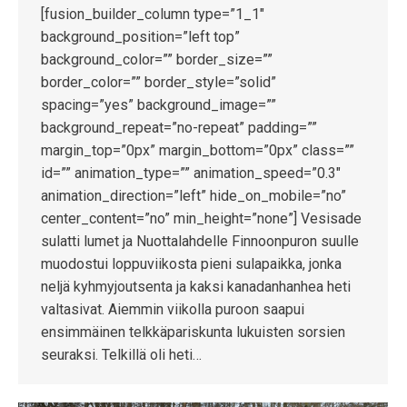
[fusion_builder_column type=”1_1″
background_position=”left top”
background_color=”” border_size=””
border_color=”” border_style=”solid”
spacing=”yes” background_image=””
background_repeat=”no-repeat” padding=””
margin_top=”0px” margin_bottom=”0px” class=””
id=”” animation_type=”” animation_speed=”0.3″
animation_direction=”left” hide_on_mobile=”no”
center_content=”no” min_height=”none”] Vesisade
sulatti lumet ja Nuottalahdelle Finnoonpuron suulle
muodostui loppuviikosta pieni sulapaikka, jonka
neljä kyhmyjoutsenta ja kaksi kanadanhanhea heti
valtasivat. Aiemmin viikolla puroon saapui
ensimmäinen telkkäpariskunta lukuisten sorsien
seuraksi. Telkillä oli heti…