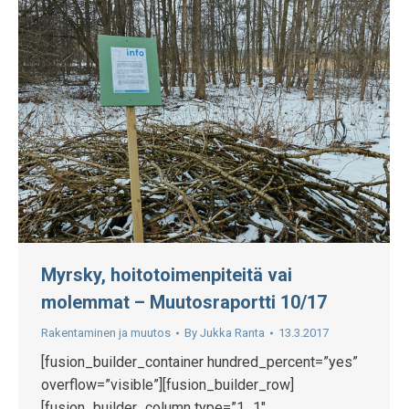
Myrsky, hoitotoimenpiteitä vai
molemmat – Muutosraportti 10/17
Rakentaminen ja muutos
By
Jukka Ranta
13.3.2017
[fusion_builder_container hundred_percent=”yes”
overflow=”visible”][fusion_builder_row]
[fusion_builder_column type=”1_1″