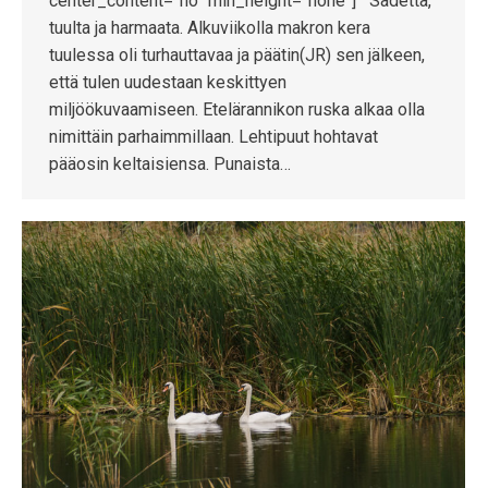
center_content=”no” min_height=”none”] Sadetta,
tuulta ja harmaata. Alkuviikolla makron kera
tuulessa oli turhauttavaa ja päätin(JR) sen jälkeen,
että tulen uudestaan keskittyen
miljöökuvaamiseen. Etelärannikon ruska alkaa olla
nimittäin parhaimmillaan. Lehtipuut hohtavat
pääosin keltaisiensa. Punaista…