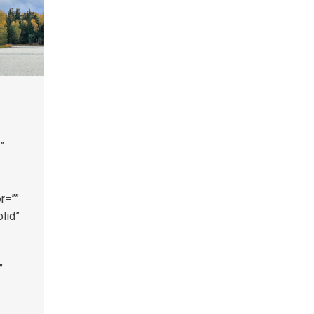
”
r=””
lid”
”