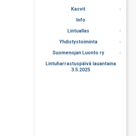
Kasvit
Info
Lintuallas
Yhdistystoiminta
Suomenojan Luonto ry
Lintuharrastuspäivä lauantaina
3.5.2025