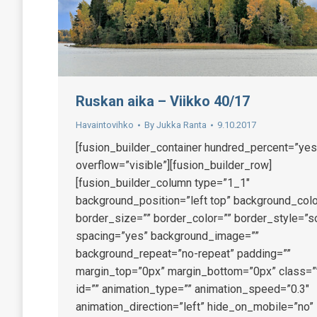
Ruskan aika – Viikko 40/17
Havaintovihko
By
Jukka Ranta
9.10.2017
[fusion_builder_container hundred_percent=”yes
overflow=”visible”][fusion_builder_row]
[fusion_builder_column type=”1_1″
background_position=”left top” background_colo
border_size=”” border_color=”” border_style=”so
spacing=”yes” background_image=””
background_repeat=”no-repeat” padding=””
margin_top=”0px” margin_bottom=”0px” class=”
id=”” animation_type=”” animation_speed=”0.3″
animation_direction=”left” hide_on_mobile=”no”