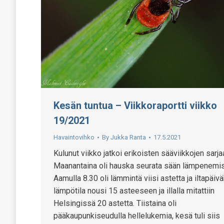
Kesän tuntua – Viikkoraportti viikko
19/2021
Havaintovihko
By
Jukka Ranta
17.5.2021
Kulunut viikko jatkoi erikoisten sääviikkojen sarja
Maanantaina oli hauska seurata sään lämpenemis
Aamulla 8.30 oli lämmintä viisi astetta ja iltapäiv
lämpötila nousi 15 asteeseen ja illalla mitattiin
Helsingissä 20 astetta. Tiistaina oli
pääkaupunkiseudulla hellelukemia, kesä tuli siis