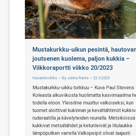
Mustakurkku-uikun pesintä, hautova
joutsenen kuolema, paljon kukkia –
Viikkoraportti viikko 20/2023
Havaintovihko
By
Jukka Ranta
22.5.2023
Mustakurkku-uikku torkkuu – Kuva Paul Steven
Koleasta alkuviikosta huolimatta kasvimaailma h
todella eloon. Yleisilme muuttui valkoiseksi, kun
tuomet aloittivat kukinnan ja kevättähtimöt kukkiv
ruderaatilla ja kävelyteiden reunalla. Metsiköissä
kukkivat metsätähdet ja ketunleivät ja litulaukka
lämpöputken varrella.Valkopeipit olivat laajasti