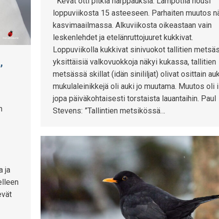
Kevät otti pitkiä harppauksia. Lämpötila nousi
loppuviikosta 15 asteeseen. Parhaiten muutos n
kasvimaailmassa. Alkuviikosta oikeastaan vain
leskenlehdet ja etelänruttojuuret kukkivat.
Loppuviikolla kukkivat sinivuokot tallitien metsä
,
yksittäisiä valkovuokkoja näkyi kukassa, tallitien
metsässä skillat (idän sinililjat) olivat osittain auk
mukulaleinikkejä oli auki jo muutama. Muutos oli 
jopa päiväkohtaisesti torstaista lauantaihin. Paul
n
Stevens: ”Tallintien metsikössä…
a ja
elleen
evät