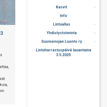
Kasvit
Info
Lintuallas
23
Yhdistystoiminta
Suomenojan Luonto ry
Lintuharrastuspäivä lauantaina
ös
3.5.2025
ettaa,
rät
ksia,
 on