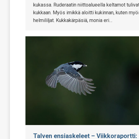
kukassa. Ruderaatin niittoalueella keltamot tuliva
kukkaan. Myös imikkä aloitti kukinnan, kuten myö
helmililjat. Kukkakärpäsiä, monia eri…
Talven ensiaskeleet – Viikkoraportti: