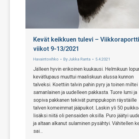
Kevät keikkuen tulevi – Viikkoraportti
viikot 9-13/2021
Havaintovihko
By
Jukka Ranta
5.4.2021
Jälleen hyvin erikoinen kuukausi. Helmikuun lopu
kevätlupaus muuttui maaliskuun alussa kunnon
talveksi. Koettiin talvin pahin pyry ja toinen miltei
samanlainen ja uudelleen pakkasta. Tuore lumi ja
sopiva pakkanen tekivät pumppukopin räystäille
talven komeimmat jääpuikot. Laskin yli 50 puikko
lisäksi niitä oli pensaiden oksilla. Puro jäätyi uud
ja altaan alkanut sulaminen pysähtyi. Vähitellen k
sai…