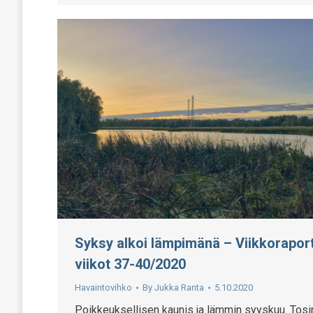
Syksy alkoi lämpimänä – Viikkoraport
viikot 37-40/2020
Havaintovihko
By
Jukka Ranta
5.10.2020
Poikkeuksellisen kaunis ja lämmin syyskuu. Tosi