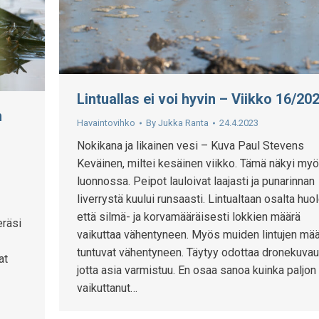
Lintuallas ei voi hyvin – Viikko 16/20
n
Havaintovihko
By
Jukka Ranta
24.4.2023
Nokikana ja likainen vesi – Kuva Paul Stevens
Keväinen, miltei kesäinen viikko. Tämä näkyi my
luonnossa. Peipot lauloivat laajasti ja punarinnan
liverrystä kuului runsaasti. Lintualtaan osalta huol
s
että silmä- ja korvamääräisesti lokkien määrä
eräsi
vaikuttaa vähentyneen. Myös muiden lintujen mää
tuntuvat vähentyneen. Täytyy odottaa dronekuvau
at
jotta asia varmistuu. En osaa sanoa kuinka paljon
vaikuttanut…