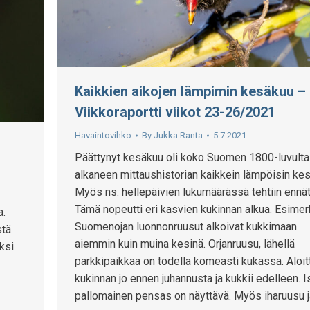
Kaikkien aikojen lämpimin kesäkuu –
Viikkoraportti viikot 23-26/2021
Havaintovihko
By
Jukka Ranta
5.7.2021
Päättynyt kesäkuu oli koko Suomen 1800-luvulta
alkaneen mittaushistorian kaikkein lämpöisin ke
Myös ns. hellepäivien lukumäärässä tehtiin ennät
Tämä nopeutti eri kasvien kukinnan alkua. Esimer
a.
Suomenojan luonnonruusut alkoivat kukkimaan
tä.
aiemmin kuin muina kesinä. Orjanruusu, lähellä
äksi
parkkipaikkaa on todella komeasti kukassa. Aloit
kukinnan jo ennen juhannusta ja kukkii edelleen. I
pallomainen pensas on näyttävä. Myös iharuusu 