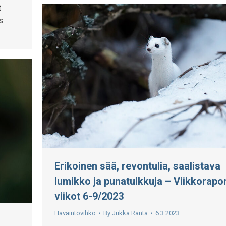
t
s
Erikoinen sää, revontulia, saalistava
lumikko ja punatulkkuja – Viikkorapor
viikot 6-9/2023
Havaintovihko
By
Jukka Ranta
6.3.2023