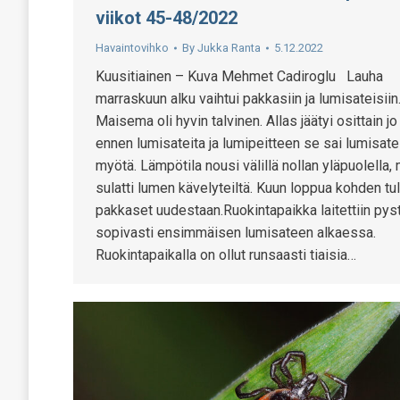
viikot 45-48/2022
Havaintovihko
By
Jukka Ranta
5.12.2022
Kuusitiainen – Kuva Mehmet Cadiroglu Lauha
marraskuun alku vaihtui pakkasiin ja lumisateisiin
Maisema oli hyvin talvinen. Allas jäätyi osittain jo
ennen lumisateita ja lumipeitteen se sai lumisat
myötä. Lämpötila nousi välillä nollan yläpuolella,
sulatti lumen kävelyteiltä. Kuun loppua kohden tul
pakkaset uudestaan.Ruokintapaikka laitettiin pys
sopivasti ensimmäisen lumisateen alkaessa.
Ruokintapaikalla on ollut runsaasti tiaisia…