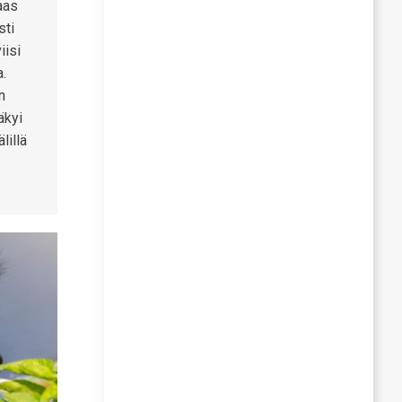
aas
sti
iisi
a.
n
äkyi
lillä