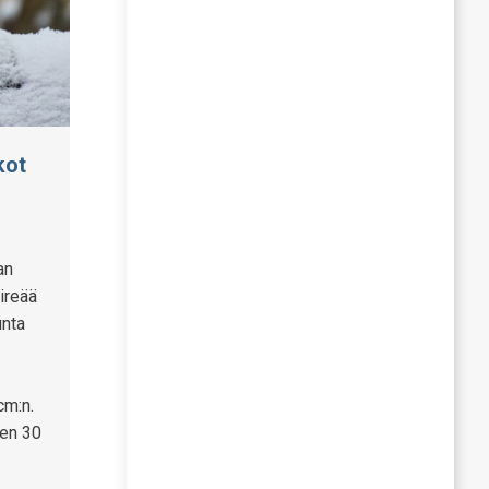
kot
an
kireää
unta
cm:n.
sen 30