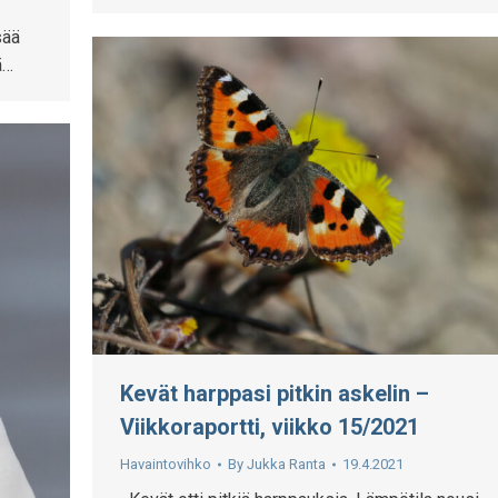
sää
ä…
Kevät harppasi pitkin askelin –
Viikkoraportti, viikko 15/2021
Havaintovihko
By
Jukka Ranta
19.4.2021