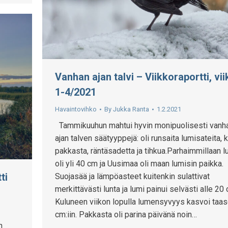
Vanhan ajan talvi – Viikkoraportti, vii
1-4/2021
Havaintovihko
By
Jukka Ranta
1.2.2021
Tammikuuhun mahtui hyvin monipuolisesti vanh
ajan talven säätyyppejä: oli runsaita lumisateita, 
pakkasta, räntäsadetta ja tihkua.Parhaimmillaan l
oli yli 40 cm ja Uusimaa oli maan lumisin paikka.
ti
Suojasää ja lämpöasteet kuitenkin sulattivat
merkittävästi lunta ja lumi painui selvästi alle 20 
Kuluneen viikon lopulla lumensyvyys kasvoi taa
cm:iin. Pakkasta oli parina päivänä noin…
n