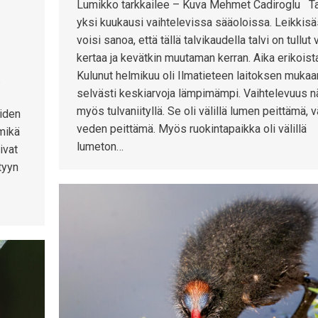
Lumikko tarkkailee – Kuva Mehmet Cadiroglu T
yksi kuukausi vaihtelevissa sääoloissa. Leikkisä
voisi sanoa, että tällä talvikaudella talvi on tullut v
kertaa ja kevätkin muutaman kerran. Aika erikoist
Kulunut helmikuu oli Ilmatieteen laitoksen mukaa
.
selvästi keskiarvoja lämpimämpi. Vaihtelevuus n
myös tulvaniityllä. Se oli välillä lumen peittämä, vä
eiden
veden peittämä. Myös ruokintapaikka oli välillä
 mikä
lumeton…
ivat
tyyn