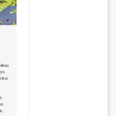
säkuu.
ys.
kiksi
ti
so
ja…