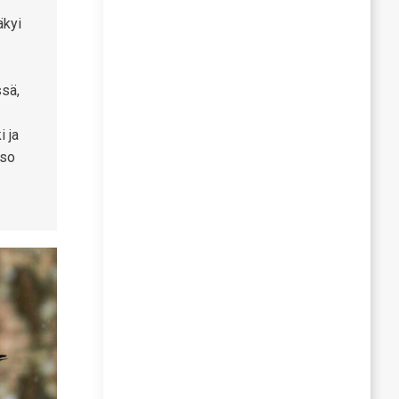
äkyi
ssä,
i ja
iso