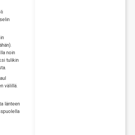
li
selin
in
ähän).
lla noin
i tulikin
ta.
aul
 välillä.
ta länteen
ispuolella