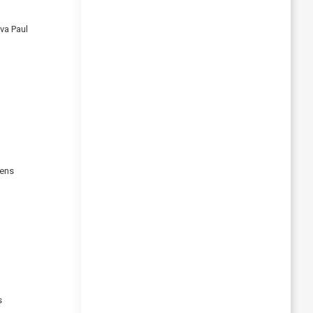
va Paul
vens
s