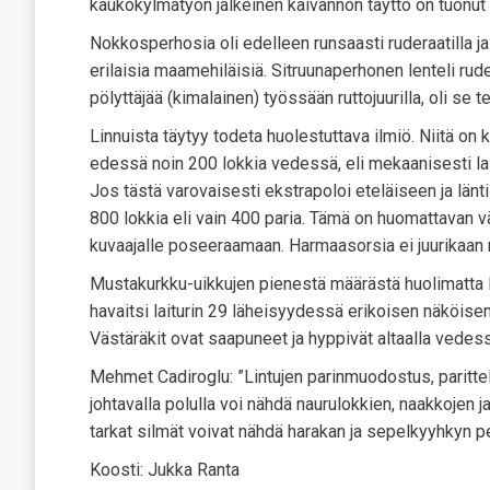
kaukokylmätyön jälkeinen kaivannon täyttö on tuonut s
Nokkosperhosia oli edelleen runsaasti ruderaatilla j
erilaisia maamehiläisiä. Sitruunaperhonen lenteli rude
pölyttäjää (kimalainen) työssään ruttojuurilla, oli se 
Linnuista täytyy todeta huolestuttava ilmiö. Niitä on k
edessä noin 200 lokkia vedessä, eli mekaanisesti las
Jos tästä varovaisesti ekstrapoloi eteläiseen ja länti
800 lokkia eli vain 400 paria. Tämä on huomattavan v
kuvaajalle poseeraamaan. Harmaasorsia ei juurikaan näy
Mustakurkku-uikkujen pienestä määrästä huolimatta 
havaitsi laiturin 29 läheisyydessä erikoisen näköisen
Västäräkit ovat saapuneet ja hyppivät altaalla vedess
Mehmet Cadiroglu: ”Lintujen parinmuodostus, parittel
johtavalla polulla voi nähdä naurulokkien, naakkojen 
tarkat silmät voivat nähdä harakan ja sepelkyyhkyn p
Koosti: Jukka Ranta