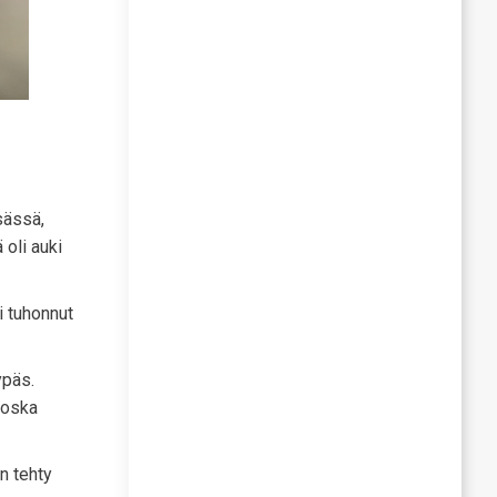
sässä,
 oli auki
i tuhonnut
ypäs.
koska
n tehty