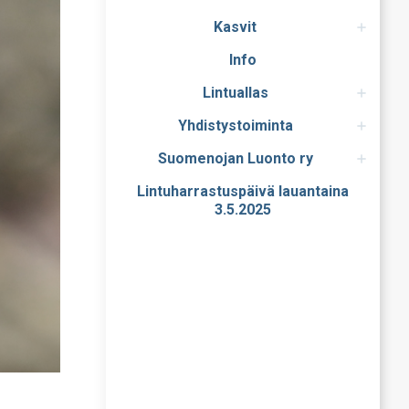
Kasvit
Info
Lintuallas
Yhdistystoiminta
Suomenojan Luonto ry
Lintuharrastuspäivä lauantaina
3.5.2025