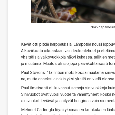
Nokkosperhosia 
Kevät otti pitkiä harppauksia. Lämpötila nousi lopp
Alkuviikosta oikeastaan vain leskenlehdet ja etelänrut
yksittäisiä valkovuokkoja näkyi kukassa, tallitien metsä
jo muutama. Muutos oli iso jopa päiväkohtaisesti tors
Paul Stevens: ”Tallintien metsikössä muutama sinivuok
ne, mutta onneksi ainakin yksi yksilö on vielä elossa.
Paul ilmeisesti oli kuvannut samoja sinivuokkoja kuin
Sinivuokot ovat vuosi vuodelta vähentyneet, koska ne
sinivuokot leviävät ja säilyvät hengissä vain sieme
Mehmet Cadiroglu löysi yksinäisen krookuksen läntisen