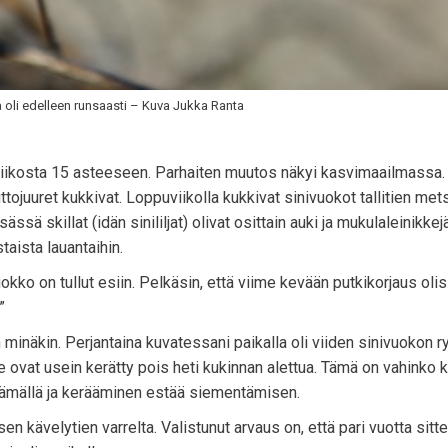
oli edelleen runsaasti – Kuva Jukka Ranta
uviikosta 15 asteeseen. Parhaiten muutos näkyi kasvimaailmassa.
tojuuret kukkivat. Loppuviikolla kukkivat sinivuokot tallitien met
ssä skillat (idän sinililjat) olivat osittain auki ja mukulaleinikkejä
taista lauantaihin.
ko on tullut esiin. Pelkäsin, että viime kevään putkikorjaus olis
”
 minäkin. Perjantaina kuvatessani paikalla oli viiden sinivuokon r
 ovat usein kerätty pois heti kukinnan alettua. Tämä on vahinko 
ntämällä ja kerääminen estää siementämisen.
 kävelytien varrelta. Valistunut arvaus on, että pari vuotta sitte