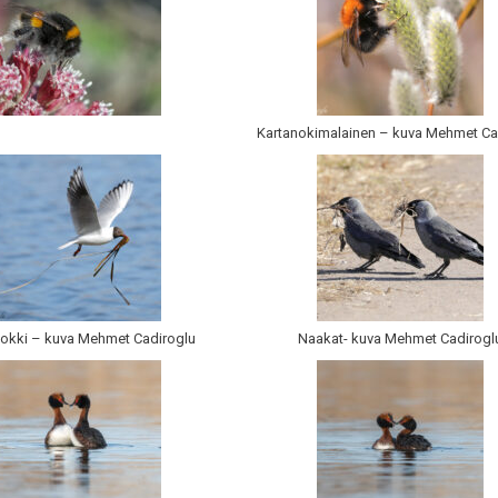
Kartanokimalainen – kuva Mehmet Ca
lokki – kuva Mehmet Cadiroglu
Naakat- kuva Mehmet Cadirogl