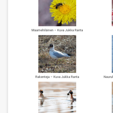
Maamehiläinen – Kuva Jukka Ranta
Rakenteja – Kuva Jukka Ranta
Nauru