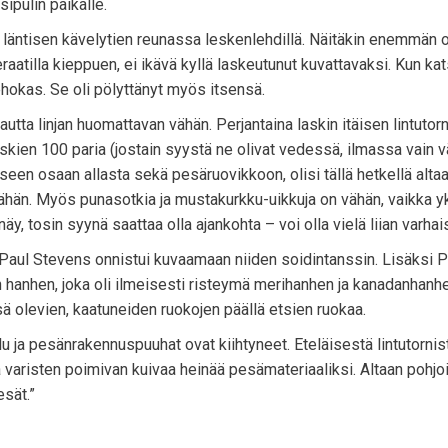
ipulin paikalle.
a läntisen kävelytien reunassa leskenlehdillä. Näitäkin enemmän o
raatilla kieppuen, ei ikävä kyllä laskeutunut kuvattavaksi. Kun kat
tehokas. Se oli pölyttänyt myös itsensä.
autta linjan huomattavan vähän. Perjantaina laskin itäisen lintutorn
kien 100 paria (jostain syystä ne olivat vedessä, ilmassa vain v
seen osaan allasta sekä pesäruovikkoon, olisi tällä hetkellä altaa
ähän. Myös punasotkia ja mustakurkku-uikkuja on vähän, vaikka yks
, tosin syynä saattaa olla ajankohta – voi olla vielä liian varhais
Paul Stevens onnistui kuvaamaan niiden soidintanssin. Lisäksi P
 hanhen, joka oli ilmeisesti risteymä merihanhen ja kanadanhanhen
ä olevien, kaatuneiden ruokojen päällä etsien ruokaa.
u ja pesänrakennuspuuhat ovat kiihtyneet. Eteläisestä lintutornis
ja varisten poimivan kuivaa heinää pesämateriaaliksi. Altaan pohjo
esät.”