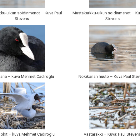
ku-uikun soidinmenot – Kuva Paul
Mustakurkku-uikun soidinmenot – Ku
Stevens
Stevens
ana – kuva Mehmet Cadiroglu
Nokikanan huuto – Kuva Paul Ste
lokit – kuva Mehmet Cadiroglu
Västäräkki – Kuva: Paul Steven