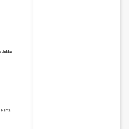
va Jukka
a Ranta