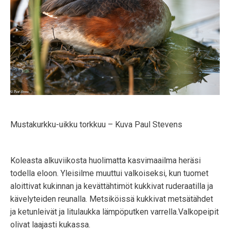
Mustakurkku-uikku torkkuu – Kuva Paul Stevens
Koleasta alkuviikosta huolimatta kasvimaailma heräsi
todella eloon. Yleisilme muuttui valkoiseksi, kun tuomet
aloittivat kukinnan ja kevättähtimöt kukkivat ruderaatilla ja
kävelyteiden reunalla. Metsiköissä kukkivat metsätähdet
ja ketunleivät ja litulaukka lämpöputken varrella.Valkopeipit
olivat laajasti kukassa.