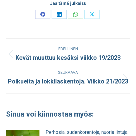
Jaa tämä julkaisu
Share
Share
Share
Share
on
on
on
on
Facebook
LinkedIn
WhatsApp
X
Post
EDELLINEN
navigation
Kevät muuttuu kesäksi viikko 19/2023
Edellinen
julkaisu:
SEURAAVA
Poikueita ja lokkilaskentoja. Viikko 21/2023
Seuraava
julkaisu:
Sinua voi kiinnostaa myös:
Perhosia, sudenkorentoja, nuoria lintuja