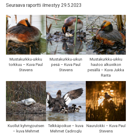
Seuraava raportti ilmestyy 29.5.2023
Mustakurkku-uikku
Mustakurkku-uikun
Mustakurkku-uikku
torkkuu – Kuva Paul
pesä – Kuva Paul
hautoo alkuviikon
Stevens
Stevens
pesällä – Kuva Jukka
Ranta
Kuollut kyhmyjoutsen
Telkkäpoikue – kuva
Naurulokki – Kuva Paul
– kuva Mehmet
Mehmet Cadiroglu
Stevens