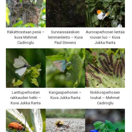
Räkättirastaan pesä –
Surviaissääskien
Auroraperhonen lentää
kuva Mehmet
lemmenlento – Kuva
rouvan luo – Kuva
Cadiroglu
Paul Stevens
Jukka Ranta
Lanttuperhosten
Kangasperhonen –
Nokkosperhosen
rakkauden hetki –
Kuva Jukka Ranta
toukat – Mehmet
Kuva Jukka Ranta
Cadiroglu