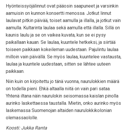
Hyönteissyöjälinnut ovat pääosin saapuneet ja varsinkin
aamuisin on kunnon konsertti menossa. Jotkut linnut
laulavat pitkin päivää, toiset aamulla ja illalla, ja jotkut vain
aamulla. Kultarinta laulaa sekä aamulla että illalla. Sillä on
kaunis laulu ja se on vaikea kuvata, kun se ei pysy
paikallaan kauan. Se laulaa, kuuntele hetkeksi, ja siirtää
toiseen paikkaan kokeileman uudestaan. Pajulintu laulaa
milloin vain päivällä. Se myös laulaa, kuuntelee vastausta,
laulaa ja kuuntele uudestaan, sitten se lähtee uuteen
paikkaan.
Niin kuin on kirjoitettu jo tänä vuonna, naurulokkien määrä
on todella pieni. Ehkä altaalla niitä on vain pari sataa.
Yhtenä iltana näin naurulokin seisomassa kaislan pinolla
aurinko laskettaessa taustalla. Mietin, onko aurinko myös
laskemassa Suomenojan altaiden naurulokkikolonian
olemassaololle.
Koosti: Jukka Ranta