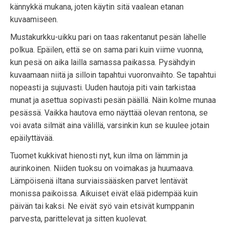
kännykkä mukana, joten käytin sitä vaalean etanan
kuvaamiseen.
Mustakurkku-uikku pari on taas rakentanut pesän lähelle
polkua. Epäilen, että se on sama pari kuin viime vuonna,
kun pesä on aika lailla samassa paikassa. Pysähdyin
kuvaamaan niitä ja silloin tapahtui vuoronvaihto. Se tapahtui
nopeasti ja sujuvasti. Uuden hautoja piti vain tarkistaa
munat ja asettua sopivasti pesän päällä. Näin kolme munaa
pesässä. Vaikka hautova emo näyttää olevan rentona, se
voi avata silmät aina välillä, varsinkin kun se kuulee jotain
epäilyttävää.
Tuomet kukkivat hienosti nyt, kun ilma on lämmin ja
aurinkoinen. Niiden tuoksu on voimakas ja huumaava.
Lämpöisenä iltana surviaissääsken parvet lentävät
monissa paikoissa. Aikuiset eivät elää pidempää kuin
päivän tai kaksi. Ne eivät syö vain etsivät kumppanin
parvesta, parittelevat ja sitten kuolevat.