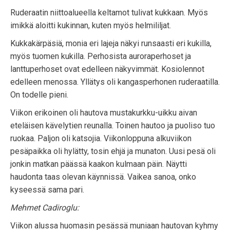
Ruderaatin niittoalueella keltamot tulivat kukkaan. Myös
imikkä aloitti kukinnan, kuten myös helmililjat.
Kukkakärpäsiä, monia eri lajeja näkyi runsaasti eri kukilla,
myös tuomen kukilla. Perhosista auroraperhoset ja
lanttuperhoset ovat edelleen näkyvimmät. Kosiolennot
edelleen menossa. Yllätys oli kangasperhonen ruderaatilla.
On todelle pieni.
Viikon erikoinen oli hautova mustakurkku-uikku aivan
eteläisen kävelytien reunalla. Toinen hautoo ja puoliso tuo
ruokaa. Paljon oli katsojia. Viikonloppuna alkuviikon
pesäpaikka oli hylätty, tosin ehjä ja munaton. Uusi pesä oli
jonkin matkan päässä kaakon kulmaan päin. Näytti
haudonta taas olevan käynnissä. Vaikea sanoa, onko
kyseessä sama pari.
Mehmet Cadiroglu:
Viikon alussa huomasin pesässä muniaan hautovan kyhmy