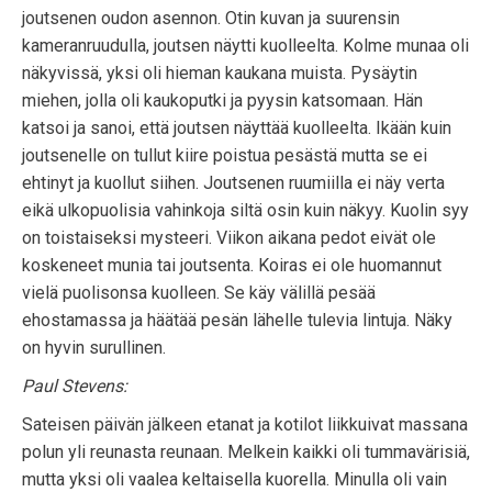
joutsenen oudon asennon. Otin kuvan ja suurensin
kameranruudulla, joutsen näytti kuolleelta. Kolme munaa oli
näkyvissä, yksi oli hieman kaukana muista. Pysäytin
miehen, jolla oli kaukoputki ja pyysin katsomaan. Hän
katsoi ja sanoi, että joutsen näyttää kuolleelta. Ikään kuin
joutsenelle on tullut kiire poistua pesästä mutta se ei
ehtinyt ja kuollut siihen. Joutsenen ruumiilla ei näy verta
eikä ulkopuolisia vahinkoja siltä osin kuin näkyy. Kuolin syy
on toistaiseksi mysteeri. Viikon aikana pedot eivät ole
koskeneet munia tai joutsenta. Koiras ei ole huomannut
vielä puolisonsa kuolleen. Se käy välillä pesää
ehostamassa ja häätää pesän lähelle tulevia lintuja. Näky
on hyvin surullinen.
Paul Stevens:
Sateisen päivän jälkeen etanat ja kotilot liikkuivat massana
polun yli reunasta reunaan. Melkein kaikki oli tummavärisiä,
mutta yksi oli vaalea keltaisella kuorella. Minulla oli vain