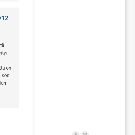
/12
tä
ntyi
ttä on
lisen
lun