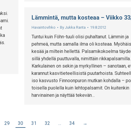
ksi.
Lämmintä, mutta kosteaa – Viikko 33
sami.
at
Havaintovihko
By
Jukka Ranta
19.8.2012
kka
Tuntui kuin Föhn-tuuli olisi puhaltanut. Lämmin ja
äs.
pehmeä, mutta samalla ilma oli kosteaa. Myöhäis
kesää ja miltein hellettä. Palsamikokoelma täyde
sillä yhdellä puuttuvalla, nimittäin rikkapalsamilla.
Karkulainen on sekin ja myrkyllinen – sanotaan, e
karannut kasvitieteellisistä puutarhoista. Suhteel
iso kasvusto Finnoonpuron mutkan kohdalla – po
toisella puolella kuin lehtopalsamit. On kuitenkin
harvinainen ja näyttää tekevän…
29
30
31
32
…
34
→