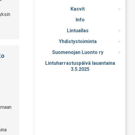
Kasvit
yksin
Info
Lintuallas
Yhdistystoiminta
Suomenojan Luonto ry
ko
Lintuharrastuspäivä lauantaina
3.5.2025
tomaan
ä
aina