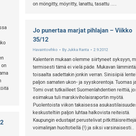
on möngitty, möyritty, lanattu, tasattu ……
issa
Jo punertaa marjat pihlajan – Viikko
35/12
iko
Havaintovihko
By
Jukka Ranta
2.9.2012
en
Kalenterin mukaan olemme siirtyneet syksyyn, m
a on
termisesti tämä ei vielä päde. Mukavan lämmintä
tama
toisaalta sadettakin jonkin verran. Sinisiipiä lent
n
paljon samaten ukon- ja syyskorentoja. Tuomas j
töitä
Tomi ovat tutkailleet Suomenlahdentien reittiä, jo
esimakua tuli marskiviholaisraportin myötä.
Puolentoista viikon takaisessa asukastilaisuud
keskusteltiin paljon luhtaa halkovista reiteistä.
Kaupungin edustajat perustelivat pitkittäisreittejä
12
voimalinjan huoltotiellä (!) ja siksi varsinaisesti…