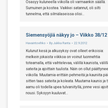
Osasyy kuluneella viikolla oli varmaankin säällä.
Sumuinen ja kostea. Vaikkei satannut, oli silti
tunnelma, että silmälaseissa olisi…
Siemensyöjiä näkyy jo – Viikko 38/12
Havaintovihko
By
Jukka Ranta
22.9.2012
Kulunut kesä ja alkusyksy ovat olleet erikoisia:
melkein jokaista viikkoa on voinut luonnehtia
toteamalla, että vaihtelevaa, välillä kaunista, välill
sateita ja ajoittain tuulista. Näin on ollut päättynee
viikolla. Muutamia erittäin pehmeitä ja kauniita päi
sitten taas sateita ja koleata. Muutama kaunis ja 
aamu oli todella upea tulvaniityllä, jonne vesi ajoit
nousi. Syksyyn kuuluvat…