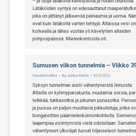
– ja isoja lätäköitä kävelyteillä ja niiden reunoilla.
Lätäköiden syntyä on edesauttanut maaperätutki
joka on jättänyt jälkeensä painaumia ja uomia. N
ovat kuin lätäköitä varten tehtyjä. Altaissa vesi on
korkealla ja lähes vuotaa yli kävelytien altaiden
pohjoispäässä. Mielenkiintoista oli…
Sumusen viikon tunnelmia – Viikko 3
Havaintovihko
By
Jukka Ranta
30.9.2012
Syksyn tunnelman aistii vähentyneistä linnuista.
Altailla on kyhmypariskunta, muutamia sorsia, par
telkkää, tukkasotkia ja jokunen punasotka. Pensa
ja puissa on paljon muuttavia pikkulintuja, jotka ov
bongareitten päämielenkiinnonkohteita. Siemens
laajempaa esiintymistä vielä odotellaan. Samate
vähentyneet ulkoilijat tuovat hiljaiseleon tunnelma