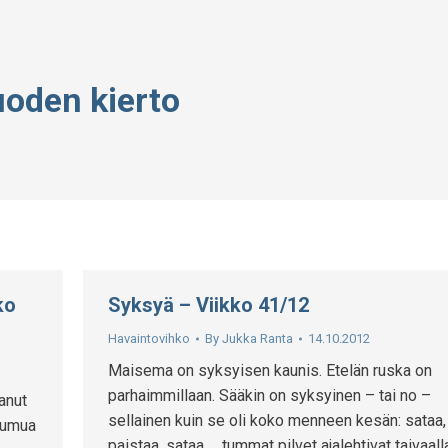
uoden kierto
ko
Syksyä – Viikko 41/12
Havaintovihko
By
Jukka Ranta
14.10.2012
Maisema on syksyisen kaunis. Etelän ruska on
parhaimmillaan. Sääkin on syksyinen – tai no –
anut
sellainen kuin se oli koko menneen kesän: sataa,
 sumua
paistaa, sataa … tummat pilvet ajalehtivat taivaall