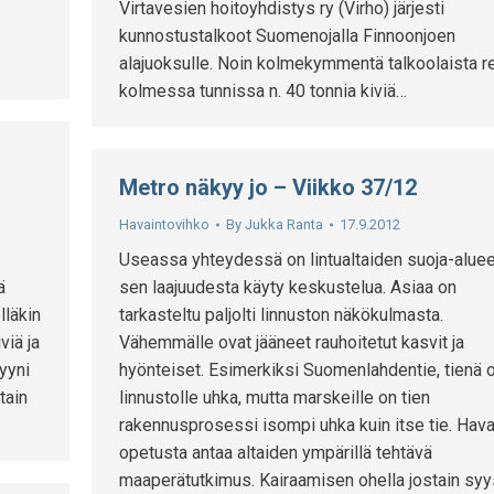
Virtavesien hoitoyhdistys ry (Virho) järjesti
kunnostustalkoot Suomenojalla Finnoonjoen
alajuoksulle. Noin kolmekymmentä talkoolaista r
kolmessa tunnissa n. 40 tonnia kiviä…
Metro näkyy jo – Viikko 37/12
Havaintovihko
By
Jukka Ranta
17.9.2012
Useassa yhteydessä on lintualtaiden suoja-aluee
ä
sen laajuudesta käyty keskustelua. Asiaa on
lläkin
tarkasteltu paljolti linnuston näkökulmasta.
viä ja
Vähemmälle ovat jääneet rauhoitetut kasvit ja
tyyni
hyönteiset. Esimerkiksi Suomenlahdentie, tienä 
tain
linnustolle uhka, mutta marskeille on tien
rakennusprosessi isompi uhka kuin itse tie. Hava
opetusta antaa altaiden ympärillä tehtävä
maaperätutkimus. Kairaamisen ohella jostain syy