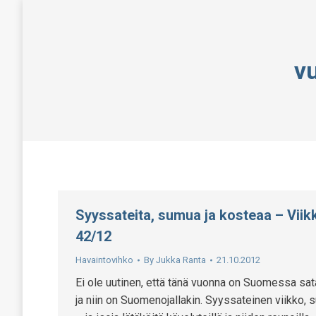
v
Syyssateita, sumua ja kosteaa – Viik
42/12
Havaintovihko
By
Jukka Ranta
21.10.2012
Ei ole uutinen, että tänä vuonna on Suomessa sat
ja niin on Suomenojallakin. Syyssateinen viikko,