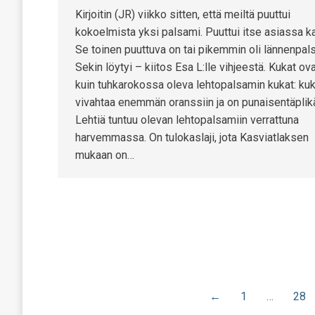
Kirjoitin (JR) viikko sitten, että meiltä puuttui
kokoelmista yksi palsami. Puuttui itse asiassa ka
Se toinen puuttuva on tai pikemmin oli lännenpal
Sekin löytyi – kiitos Esa L:lle vihjeestä. Kukat ov
kuin tuhkarokossa oleva lehtopalsamin kukat: ku
vivahtaa enemmän oranssiin ja on punaisentäplik
Lehtiä tuntuu olevan lehtopalsamiin verrattuna
harvemmassa. On tulokaslaji, jota Kasviatlaksen
mukaan on…
←
1
…
28