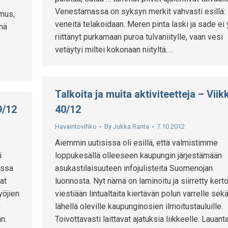
Venestamassa on syksyn merkit vahvasti esillä:
mus,
veneitä telakoidaan. Meren pinta laski ja sade ei 
ämä
riittänyt purkamaan puroa tulvaniitylle, vaan vesi
vetäytyi miltei kokonaan niityltä.…
Talkoita ja muita aktiviteetteja – Viik
9/12
40/12
Havaintovihko
By
Jukka Ranta
7.10.2012
Aiemmin uutisissa oli esillä, että valmistimme
i
loppukesällä olleeseen kaupungin järjestämään
issa
asukastilaisuuteen infojulisteita Suomenojan
at
luonnosta. Nyt nämä on laminoitu ja siirretty ker
yöjien
viestiään lintualtaita kiertävän polun varrelle sek
n
lähellä oleville kaupunginosien ilmoitustauluille.
n.
Toivottavasti laittavat ajatuksia liikkeelle. Lauant