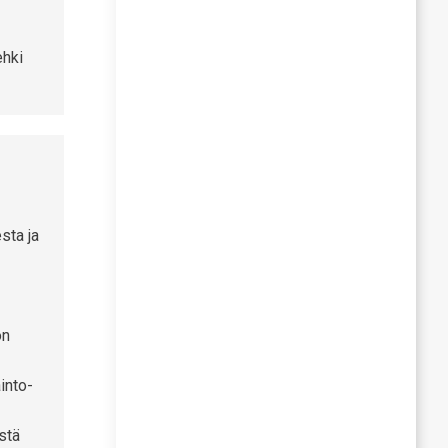
ehki
sta ja
on
into-
stä