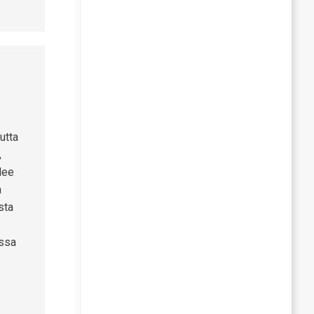
utta
,
elee
a
sta
essa