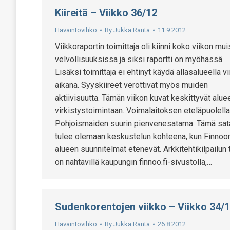
Kiireitä – Viikko 36/12
Havaintovihko
By
Jukka Ranta
11.9.2012
Viikkoraportin toimittaja oli kiinni koko viikon mu
velvollisuuksissa ja siksi raportti on myöhässä.
Lisäksi toimittaja ei ehtinyt käydä allasalueella vi
aikana. Syyskiireet verottivat myös muiden
aktiivisuutta. Tämän viikon kuvat keskittyvät alue
virkistystoimintaan. Voimalaitoksen eteläpuolell
Pohjoismaiden suurin pienvenesatama. Tämä sa
tulee olemaan keskustelun kohteena, kun Finnoo
alueen suunnitelmat etenevät. Arkkitehtikilpailun 
on nähtävillä kaupungin finnoo.fi-sivustolla,…
Sudenkorentojen viikko – Viikko 34/
Havaintovihko
By
Jukka Ranta
26.8.2012