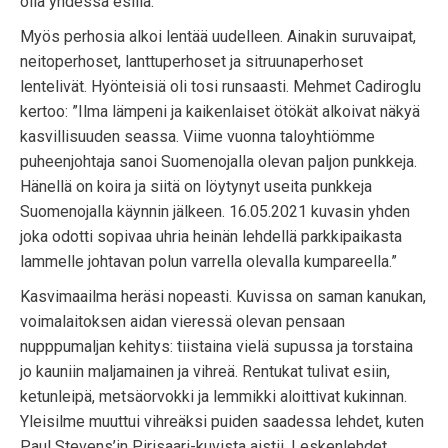
olla yhdessä esillä.
Myös perhosia alkoi lentää uudelleen. Ainakin suruvaipat,
neitoperhoset, lanttuperhoset ja sitruunaperhoset
lentelivät. Hyönteisiä oli tosi runsaasti. Mehmet Cadiroglu
kertoo: ”Ilma lämpeni ja kaikenlaiset ötökät alkoivat näkyä
kasvillisuuden seassa. Viime vuonna taloyhtiömme
puheenjohtaja sanoi Suomenojalla olevan paljon punkkeja.
Hänellä on koira ja siitä on löytynyt useita punkkeja
Suomenojalla käynnin jälkeen. 16.05.2021 kuvasin yhden
joka odotti sopivaa uhria heinän lehdellä parkkipaikasta
lammelle johtavan polun varrella olevalla kumpareella.”
Kasvimaailma heräsi nopeasti. Kuvissa on saman kanukan,
voimalaitoksen aidan vieressä olevan pensaan
nupppumaljan kehitys: tiistaina vielä supussa ja torstaina
jo kauniin maljamainen ja vihreä. Rentukat tulivat esiin,
ketunleipä, metsäorvokki ja lemmikki aloittivat kukinnan.
Yleisilme muuttui vihreäksi puiden saadessa lehdet, kuten
Paul Stevens’in Pirisaari-kuvista aistii. Leskenlehdet