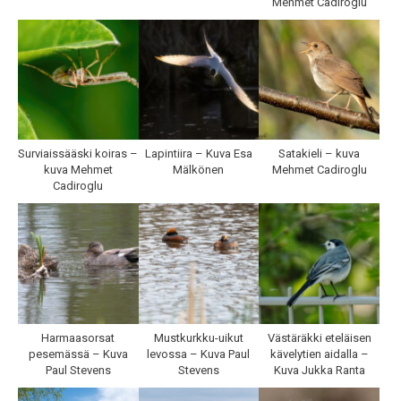
Mehmet Cadiroglu
Surviaissääski koiras –
Lapintiira – Kuva Esa
Satakieli – kuva
kuva Mehmet
Mälkönen
Mehmet Cadiroglu
Cadiroglu
Harmaasorsat
Mustkurkku-uikut
Västäräkki eteläisen
pesemässä – Kuva
levossa – Kuva Paul
kävelytien aidalla –
Paul Stevens
Stevens
Kuva Jukka Ranta