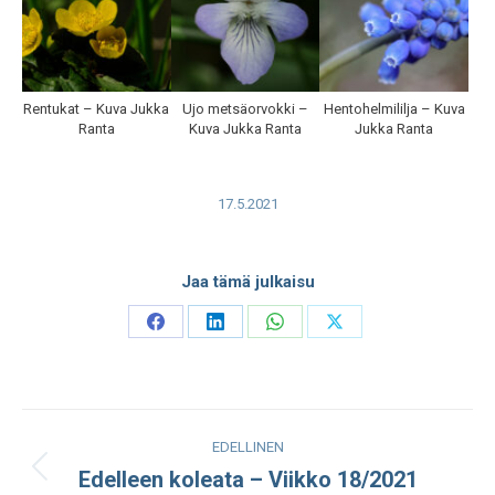
Rentukat – Kuva Jukka
Ujo metsäorvokki –
Hentohelmililja – Kuva
Ranta
Kuva Jukka Ranta
Jukka Ranta
17.5.2021
Jaa tämä julkaisu
Share
Share
Share
Share
on
on
on
on
Facebook
LinkedIn
WhatsApp
X
Post
EDELLINEN
navigation
Edelleen koleata – Viikko 18/2021
Edellinen