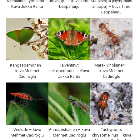
Kimalainen työssään –
uruvaippa – kuva Timo
Suruvaippa (Nymphalis
Kuva Jukka Ranta
Leppäharju
antiopa) – kuva Timo
Leppäharju
Kangasperhonen –
Talvehtinut
Marskiviholainen –
kuva Mehmet
neitoperhonen – Kuva
kuva Mehmet
Cadiroglu
Jukka Ranta
Cadiroglu
Verilude – kuva
Ahmapistiäinen – kuva
Tachyporus
Mehmet Cadiroglu
Mehmet Cadiroglu
chrysomelinus – kuva