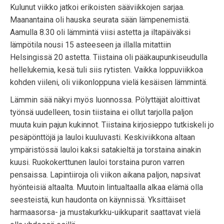
Kulunut viikko jatkoi erikoisten sääviikkojen sarjaa.
Maanantaina oli hauska seurata sään lämpenemistä.
Aamulla 8.30 oli lämmintä viisi astetta ja iltapäiväksi
lämpötila nousi 15 asteeseen ja illalla mitattiin
Helsingissä 20 astetta. Tiistaina oli pääkaupunkiseudulla
hellelukemia, kesä tuli siis rytisten. Vaikka loppuviikkoa
kohden viileni, oli viikonloppuna vielä kesäisen lämmintä.
Lämmin sää näkyi myös luonnossa. Pölyttäjät aloittivat
työnsä uudelleen, tosin tiistaina ei ollut tarjolla paljon
muuta kuin pajun kukinnot. Tiistaina kirjosieppo tutkiskeli jo
pesäpönttöjä ja lauloi kuuluvasti. Keskiviikkona altaan
ympäristössä lauloi kaksi satakieltä ja torstaina ainakin
kuusi. Ruokokerttunen lauloi torstaina puron varren
pensaissa. Lapintiiroja oli viikon aikana paljon, napsivat
hyönteisiä altaalta. Muutoin lintualtaalla alkaa elämä olla
seesteistä, kun haudonta on käynnissä. Yksittäiset
harmaasorsa- ja mustakurkku-uikkuparit saattavat vielä