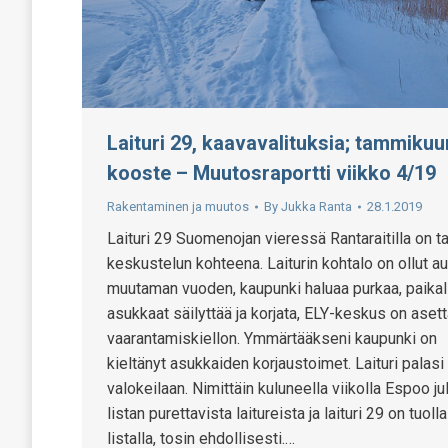
Laituri 29, kaavavalituksia; tammikuu
kooste – Muutosraportti viikko 4/19
Rakentaminen ja muutos
By
Jukka Ranta
28.1.2019
Laituri 29 Suomenojan vieressä Rantaraitilla on t
keskustelun kohteena. Laiturin kohtalo on ollut au
muutaman vuoden, kaupunki haluaa purkaa, paikal
asukkaat säilyttää ja korjata, ELY-keskus on aset
vaarantamiskiellon. Ymmärtääkseni kaupunki on
kieltänyt asukkaiden korjaustoimet. Laituri palasi
valokeilaan. Nimittäin kuluneella viikolla Espoo ju
listan purettavista laitureista ja laituri 29 on tuolla
listalla, tosin ehdollisesti.…