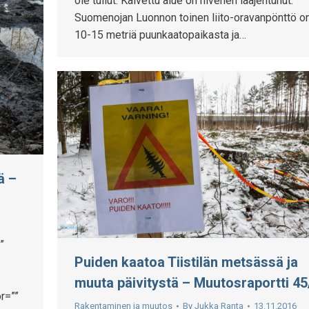
ole tullut. Kaivettu alue on hivenen laajentunut.
Suomenojan Luonnon toinen liito-oravanpönttö on
10-15 metriä puunkaatopaikasta ja…
ä –
”
Puiden kaatoa Tiistilän metsässä ja
muuta päivitystä – Muutosraportti 45
r=””
Rakentaminen ja muutos
By
Jukka Ranta
13.11.2016