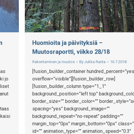
n
Huomioita ja päivityksiä –
Muutosraportti, viikko 28/18
Rakentaminen ja muutos
By
Jukka Ranta
16.7.2018
aas
[fusion_builder_container hundred_percent=”yes
ki jo
overflow=”visible”][fusion_builder_row]
liset
[fusion_builder_column type=”1_1″
tanut
background_position=”left top” background_colo
border_size=”” border_color=”” border_style=”s
 taas
spacing=”yes” background_image=””
lkaisi
background_repeat=”no-repeat” padding=””
margin_top=”0px” margin_bottom=”0px” class=”
id=”” animation_type=”” animation_speed=”0.3″