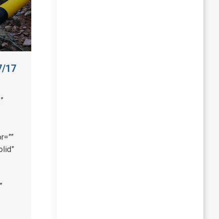
7/17
”
r=””
olid”
”