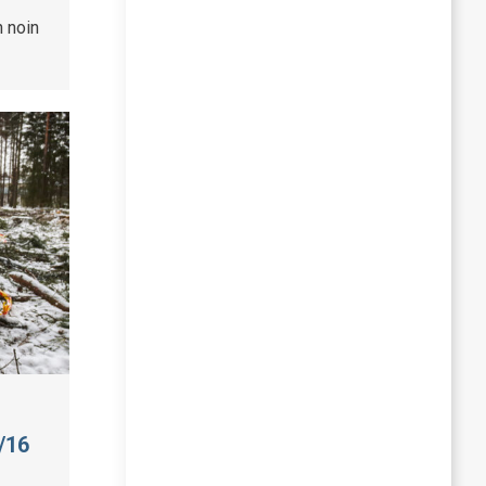
 noin
/16