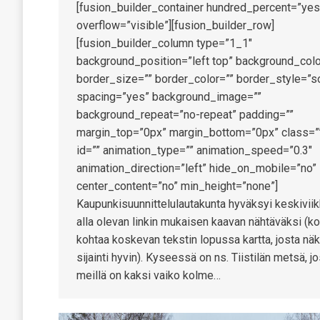
[fusion_builder_container hundred_percent=”yes
overflow=”visible”][fusion_builder_row]
[fusion_builder_column type=”1_1″
background_position=”left top” background_colo
border_size=”” border_color=”” border_style=”so
spacing=”yes” background_image=””
background_repeat=”no-repeat” padding=””
margin_top=”0px” margin_bottom=”0px” class=”
id=”” animation_type=”” animation_speed=”0.3″
animation_direction=”left” hide_on_mobile=”no”
center_content=”no” min_height=”none”]
Kaupunkisuunnittelulautakunta hyväksyi keskivii
alla olevan linkin mukaisen kaavan nähtäväksi (ko
kohtaa koskevan tekstin lopussa kartta, josta nä
sijainti hyvin). Kyseessä on ns. Tiistilän metsä, j
meillä on kaksi vaiko kolme…