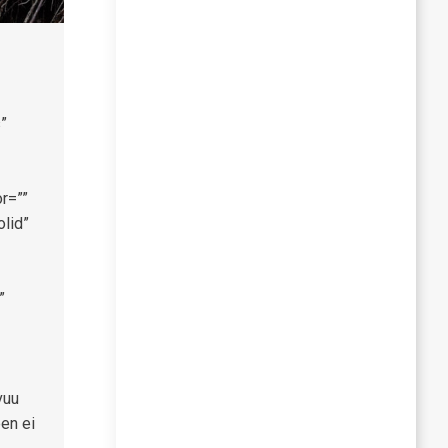
”
r=””
olid”
”
vuu
een ei