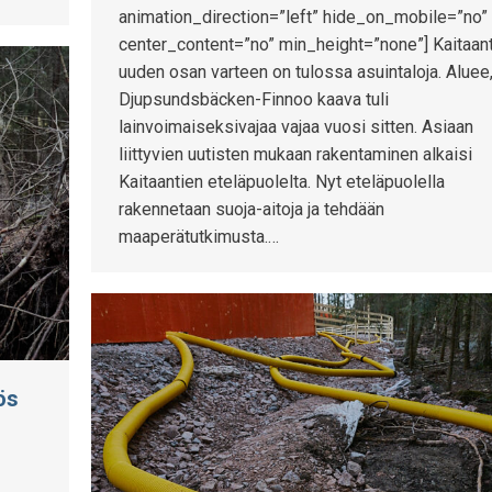
animation_direction=”left” hide_on_mobile=”no”
center_content=”no” min_height=”none”] Kaitaan
uuden osan varteen on tulossa asuintaloja. Aluee,
Djupsundsbäcken-Finnoo kaava tuli
lainvoimaiseksivajaa vajaa vuosi sitten. Asiaan
liittyvien uutisten mukaan rakentaminen alkaisi
Kaitaantien eteläpuolelta. Nyt eteläpuolella
rakennetaan suoja-aitoja ja tehdään
maaperätutkimusta.…
ös