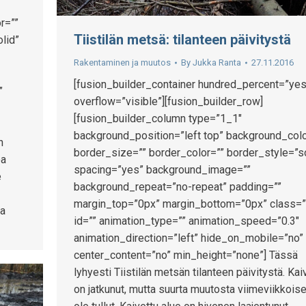
r=””
Tiistilän metsä: tilanteen päivitystä
lid”
Rakentaminen ja muutos
By
Jukka Ranta
27.11.2016
[fusion_builder_container hundred_percent=”yes
”
overflow=”visible”][fusion_builder_row]
[fusion_builder_column type=”1_1″
background_position=”left top” background_colo
n
border_size=”” border_color=”” border_style=”s
oa
spacing=”yes” background_image=””
e
background_repeat=”no-repeat” padding=””
margin_top=”0px” margin_bottom=”0px” class=”
ja
id=”” animation_type=”” animation_speed=”0.3″
animation_direction=”left” hide_on_mobile=”no”
center_content=”no” min_height=”none”] Tässä
lyhyesti Tiistilän metsän tilanteen päivitystä. Kai
on jatkunut, mutta suurta muutosta viimeviikkois