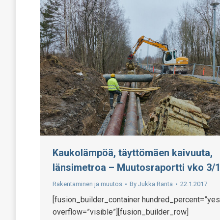
Kaukolämpöä, täyttömäen kaivuuta,
länsimetroa – Muutosraportti vko 3/
Rakentaminen ja muutos
By
Jukka Ranta
22.1.2017
[fusion_builder_container hundred_percent=”yes
overflow=”visible”][fusion_builder_row]