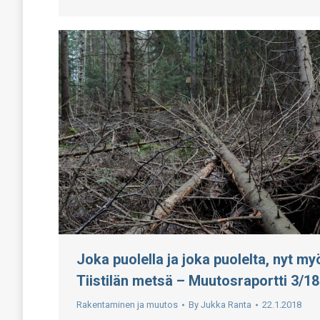
Joka puolella ja joka puolelta, nyt my
Tiistilän metsä – Muutosraportti 3/18
Rakentaminen ja muutos
By
Jukka Ranta
22.1.2018