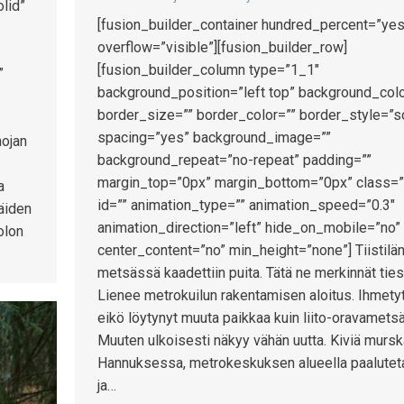
lid”
[fusion_builder_container hundred_percent=”yes
overflow=”visible”][fusion_builder_row]
[fusion_builder_column type=”1_1″
”
background_position=”left top” background_colo
border_size=”” border_color=”” border_style=”s
spacing=”yes” background_image=””
ojan
background_repeat=”no-repeat” padding=””
margin_top=”0px” margin_bottom=”0px” class=”
a
id=”” animation_type=”” animation_speed=”0.3″
Näiden
animation_direction=”left” hide_on_mobile=”no”
olon
center_content=”no” min_height=”none”] Tiistilä
metsässä kaadettiin puita. Tätä ne merkinnät ties
Lienee metrokuilun rakentamisen aloitus. Ihmety
eikö löytynyt muuta paikkaa kuin liito-oravametsä
Muuten ulkoisesti näkyy vähän uutta. Kiviä murs
Hannuksessa, metrokeskuksen alueella paalutet
ja…