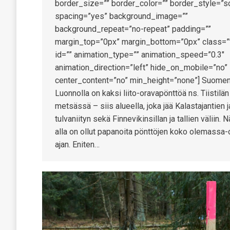
border_size=”” border_color=”” border_style=”so
spacing=”yes” background_image=””
background_repeat=”no-repeat” padding=””
margin_top=”0px” margin_bottom=”0px” class=”
id=”” animation_type=”” animation_speed=”0.3″
animation_direction=”left” hide_on_mobile=”no”
center_content=”no” min_height=”none”] Suomen
Luonnolla on kaksi liito-oravapönttöä ns. Tiistilän
metsässä – siis alueella, joka jää Kalastajantien j
tulvaniityn sekä Finnevikinsillan ja tallien väliin. 
alla on ollut papanoita pönttöjen koko olemassa-
ajan. Eniten…