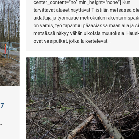
center_content=”no” min_height=”none”] Kun
tarvittavat alueet näyttävät Tiistilän metsässä ol
aidattuja ja työmäätie metrokuilun rakentamispaik
on vamis, työ tapahtuu pääasiassa maan alla ja s
metsässä näkyy vähän ulkoisia muutoksia. Haus
ovat vesiputket, jotka luikertelevat…
17
”