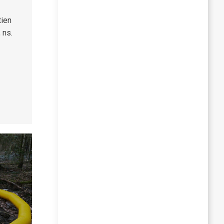
tien
 ns.