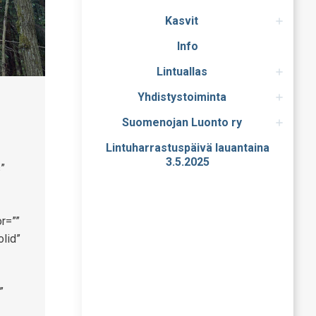
Kasvit
Info
Lintuallas
Yhdistystoiminta
Suomenojan Luonto ry
Lintuharrastuspäivä lauantaina
3.5.2025
”
r=””
olid”
”