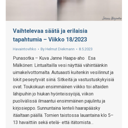
Vaihtelevaa säätä ja erilaisia
tapahtumia – Viikko 18/2023
Havaintovihko
By
Helmut Diekmann
8.5.2023
Punasotka – Kuva Janne Haapa-aho Esa
Mälkönen: Lintualtailla vesi näyttää vähintäänkin
uimakelvottomalta. Autuaasti kuitenkin vesilinnut ja
lokit peseytyvät siinä. Sitkeitä ja vastustuskykyisiä
ovat. Toukokuun ensimmäinen viikko toi altaiden
lähipuihin jo hiukan hyönteissyöjiä, viikon
puolivälissä ilmaantui ensimmäinen pajulintu ja
kirjosieppo. Sunnuntaina lenteli haarapääsky
itäaltaan päällä. Tornien taistossa lauantaina klo 5–
13 havaittiin sekä etelä- että itätornista…