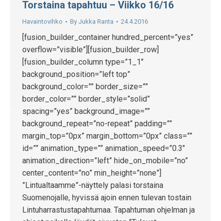
Torstaina tapahtuu – Viikko 16/16
Havaintovihko
By
Jukka Ranta
24.4.2016
[fusion_builder_container hundred_percent=”yes”
overflow=”visible”][fusion_builder_row]
[fusion_builder_column type=”1_1″
background_position=”left top”
background_color=”” border_size=””
border_color=”” border_style=”solid”
spacing=”yes” background_image=””
background_repeat=”no-repeat” padding=””
margin_top=”0px” margin_bottom=”0px” class=””
id=”” animation_type=”” animation_speed=”0.3″
animation_direction=”left” hide_on_mobile=”no”
center_content=”no” min_height=”none”]
”Lintualtaamme”-näyttely palasi torstaina
Suomenojalle, hyvissä ajoin ennen tulevan tostain
Lintuharrastustapahtumaa. Tapahtuman ohjelman ja