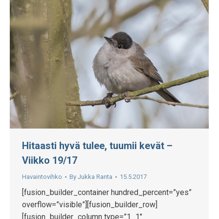
Hitaasti hyvä tulee, tuumii kevät –
Viikko 19/17
Havaintovihko
By
Jukka Ranta
15.5.2017
[fusion_builder_container hundred_percent=”yes”
overflow=”visible”][fusion_builder_row]
[fusion_builder_column type=”1_1″