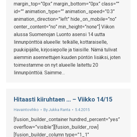
margin_top=”0px” margin_bottom=”0px” class=””
id=”” animation_type=”” animation_speed=”0.3″
animation_direction=”left” hide_on_mobile=”no”
center_content=”no” min_height=”none”] Viikon
alussa Suomenojan Luonto asensi 14 uutta
linnunpönttöä alueelle: telkälle, kottaraiselle,
puukiipijälle, kirjosiepolle ja tiaisille. Nämä tulivat
aiemmin asennettujen kuuden pöntön lisäksi, joten
toimestamme on nyt alueelle laitettu 20
linnunpönttöä. Saimme…
Hitaasti kiiruhtaen … – Viikko 14/15
Havaintovihko
By
Jukka Ranta
5.4.2015
[fusion_builder_container hundred_percent=”yes”
overflow=”visible”][fusion_builder_row]
[fusion_builder_column type=”1_1″