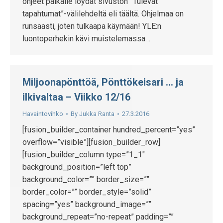
ohjeet paikalle löydät sivuston ”Tulevat
tapahtumat”-välilehdeltä eli täältä. Ohjelmaa on
runsaasti, joten tulkaapa käymään! YLE:n
luontoperhekin kävi muistelemassa…
Miljoonapönttöä, Pönttökeisari … ja
ilkivaltaa – Viikko 12/16
Havaintovihko
By
Jukka Ranta
27.3.2016
[fusion_builder_container hundred_percent=”yes”
overflow=”visible”][fusion_builder_row]
[fusion_builder_column type=”1_1″
background_position=”left top”
background_color=”” border_size=””
border_color=”” border_style=”solid”
spacing=”yes” background_image=””
background_repeat=”no-repeat” padding=””