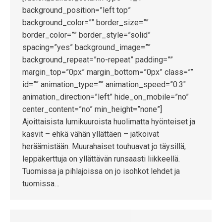
background_position=”left top”
background_color=”” border_size=””
border_color=”” border_style=”solid”
spacing=”yes” background_image=””
background_repeat=”no-repeat” padding=””
margin_top=”0px” margin_bottom=”0px” class=””
id=”” animation_type=”” animation_speed=”0.3″
animation_direction=”left” hide_on_mobile=”no”
center_content=”no” min_height=”none”]
Ajoittaisista lumikuuroista huolimatta hyönteiset ja
kasvit – ehkä vähän yllättäen – jatkoivat
heräämistään. Muurahaiset touhuavat jo täysillä,
leppäkerttuja on yllättävän runsaasti liikkeellä.
Tuomissa ja pihlajoissa on jo isohkot lehdet ja
tuomissa…