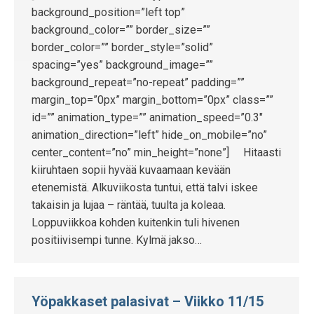
background_position=”left top”
background_color=”” border_size=””
border_color=”” border_style=”solid”
spacing=”yes” background_image=””
background_repeat=”no-repeat” padding=””
margin_top=”0px” margin_bottom=”0px” class=””
id=”” animation_type=”” animation_speed=”0.3″
animation_direction=”left” hide_on_mobile=”no”
center_content=”no” min_height=”none”] Hitaasti
kiiruhtaen sopii hyvää kuvaamaan kevään
etenemistä. Alkuviikosta tuntui, että talvi iskee
takaisin ja lujaa – räntää, tuulta ja koleaa.
Loppuviikkoa kohden kuitenkin tuli hivenen
positiivisempi tunne. Kylmä jakso…
Yöpakkaset palasivat – Viikko 11/15