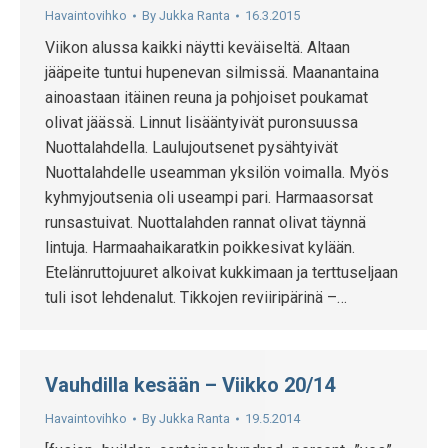
Havaintovihko
By
Jukka Ranta
16.3.2015
Viikon alussa kaikki näytti keväiseltä. Altaan
jääpeite tuntui hupenevan silmissä. Maanantaina
ainoastaan itäinen reuna ja pohjoiset poukamat
olivat jäässä. Linnut lisääntyivät puronsuussa
Nuottalahdella. Laulujoutsenet pysähtyivät
Nuottalahdelle useamman yksilön voimalla. Myös
kyhmyjoutsenia oli useampi pari. Harmaasorsat
runsastuivat. Nuottalahden rannat olivat täynnä
lintuja. Harmaahaikaratkin poikkesivat kylään.
Etelänruttojuuret alkoivat kukkimaan ja terttuseljaan
tuli isot lehdenalut. Tikkojen reviiripärinä –…
Vauhdilla kesään – Viikko 20/14
Havaintovihko
By
Jukka Ranta
19.5.2014