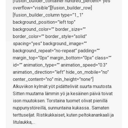
[fusion_builder_container hundred_percent=”yes”
overflow=”visible”][fusion_builder_row]
[fusion_builder_column type=”1_1″
background_position=”left top”
background_color=”” border_size=””
border_color=”” border_style=”solid”
spacing=”yes” background_image=””
background_repeat=”no-repeat” padding=””
margin_top=”0px” margin_bottom=”0px” class=””
id=”” animation_type=”” animation_speed=”0.3″
animation_direction=”left” hide_on_mobile=”no”
center_content=”no” min_height=”none”]
Alkuviikon kylmät yöt pidättelivät suurta muutosta.
Sitten muutama lämmin yö ja kesäinen päivä toivat
ison muutoksen. Torstaina tuomet olivat pienillä
nuppunystöreillä, sunnuntaina kukassa.. Samaten
terttuseljat. Ristikukkaiset, kuten peltokanankaali ja
litulaukka,…