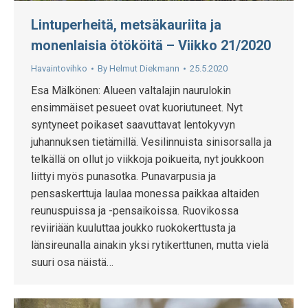
Lintuperheitä, metsäkauriita ja
monenlaisia ötököitä – Viikko 21/2020
Havaintovihko
By
Helmut Diekmann
25.5.2020
Esa Mälkönen: Alueen valtalajin naurulokin
ensimmäiset pesueet ovat kuoriutuneet. Nyt
syntyneet poikaset saavuttavat lentokyvyn
juhannuksen tietämillä. Vesilinnuista sinisorsalla ja
telkällä on ollut jo viikkoja poikueita, nyt joukkoon
liittyi myös punasotka. Punavarpusia ja
pensaskerttuja laulaa monessa paikkaa altaiden
reunuspuissa ja -pensaikoissa. Ruovikossa
reviiriään kuuluttaa joukko ruokokerttusta ja
länsireunalla ainakin yksi rytikerttunen, mutta vielä
suuri osa näistä…