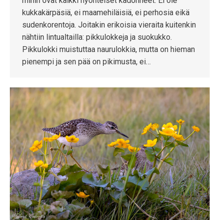
mihin ovat kaikki hyönteiset kadonneet. Ei ole
kukkakärpäsiä, ei maamehiläisiä, ei perhosia eikä
sudenkorentoja. Joitakin erikoisia vieraita kuitenkin
nähtiin lintualtailla: pikkulokkeja ja suokukko.
Pikkulokki muistuttaa naurulokkia, mutta on hieman
pienempi ja sen pää on pikimusta, ei…