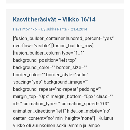
Kasvit heräsivät – Viikko 16/14
Havaintovihko
By
Jukka Ranta
21.4.2014
[fusion_builder_container hundred_percent=”yes”
overflow=”visible”][fusion_builder_row]
[fusion_builder_column type=”1_1″
background_position=”left top”
background_color=”” border_size=””
border_color=”” border_style=”solid”
spacing=”yes” background_image=””
background_repeat=”no-repeat” padding=””
margin_top=”0px” margin_bottom=”0px” class=””
id=”” animation_type=”” animation_speed=”0.3″
animation_direction=”left” hide_on_mobile=”no”
center_content=”no” min_height=”none”] Kulunut
viikko oli aurinkoinen sekä lämmin ja lämpö