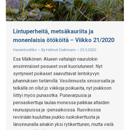
Lintuperheitä, metsäkauriita ja
monenlaisia ötököitä – Viikko 21/2020
Havaintovihko
By
Helmut Diekmann
25.5.2020
Esa Mälkönen: Alueen valtalajin naurulokin
ensimmäiset pesueet ovat kuoriutuneet. Nyt
syntyneet poikaset saavuttavat lentokyvyn
juhannuksen tietämillä. Vesilinnuista sinisorsalla ja
telkällä on ollut jo viikkoja poikueita, nyt joukkoon
liittyi myös punasotka. Punavarpusia ja
pensaskerttuja laulaa monessa paikkaa altaiden
reunuspuissa ja -pensaikoissa. Ruovikossa
reviiriään kuuluttaa joukko ruokokerttusta ja
länsireunalla ainakin yksi rytikerttunen, mutta vielä