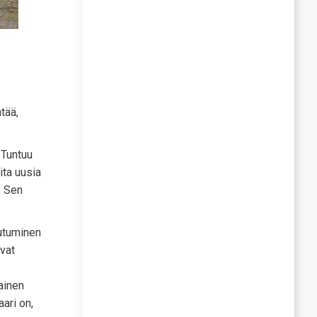
tää,
 Tuntuu
ita uusia
? Sen
iutuminen
avat
lainen
ari on,