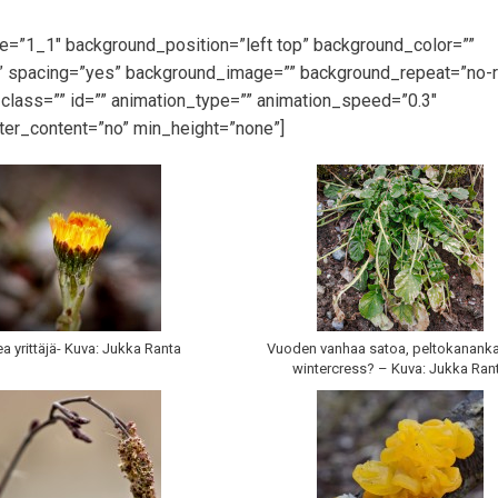
pe=”1_1″ background_position=”left top” background_color=””
id” spacing=”yes” background_image=”” background_repeat=”no-
lass=”” id=”” animation_type=”” animation_speed=”0.3″
ter_content=”no” min_height=”none”]
a yrittäjä- Kuva: Jukka Ranta
Vuoden vanhaa satoa, peltokanankaa
wintercress? – Kuva: Jukka Ran