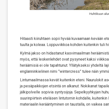
Huhtikuun alu
Hitaasti kiiruhtaen sopii hyvää kuvaamaan kevään etene
tuulta ja koleaa. Loppuviikkoa kohden kuitenkin tuli 
Kylmä jakso on hidastanut kasvimaailman heräämistä. 
myös, että leskenlehdet ovat pysyneet kaksi viikkoa 
heräämisiä ei ole tapahtunut. Yllätykseksi yhdeltä laj
englanninkielinen nimi ”wintercress” tulee näin ymm
Lintumaailmassa kevät kuitenkin eteni. Naurulokit as
ja pesäpaikkojen etsintä on alkanut. Nokikanat tapail
jälkipolvelle sopivia syntysijoja. Sepelkyyhkyjen huh
suurinpiirtein eteläsen lintutornin kohdalle, kuitenk
materiaalin kerääntyminen on taustalla, on vaikea san