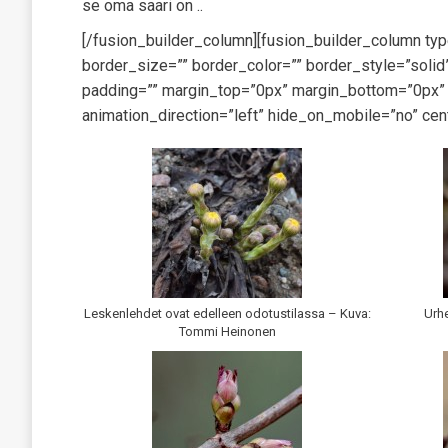
se oma saari on ..
[/fusion_builder_column][fusion_builder_column ty
border_size=”” border_color=”” border_style=”sol
padding=”” margin_top=”0px” margin_bottom=”0px” c
animation_direction=”left” hide_on_mobile=”no” cen
Leskenlehdet ovat edelleen odotustilassa – Kuva:
Urhe
Tommi Heinonen