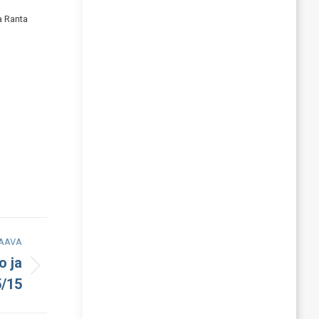
a Ranta
AAVA
o ja
5/15