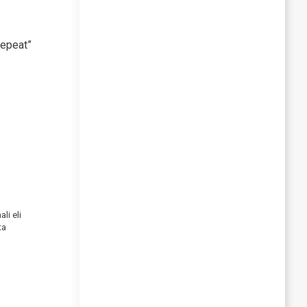
repeat”
li eli
ta