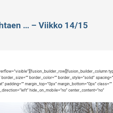
uhtaen … – Viikko 14/15
erflow=”visible”][fusion_builder_row][fusion_builder_column t
 border_size=”” border_color=”” border_style=”solid” spacing=
” padding=”” margin_top=”0px” margin_bottom=”0px” class=”” 
_direction=”left” hide_on_mobile=”no” center_content=”no”