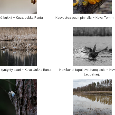
ä kukkii – Kuva: Jukka Ranta
Kasvustoa puun pinnalla – Kuva: Tommi
n syntynty saari – Kuva: Jukka Ranta
Nokikanat tapailevat turnajaisia – Ku
Leppäharju