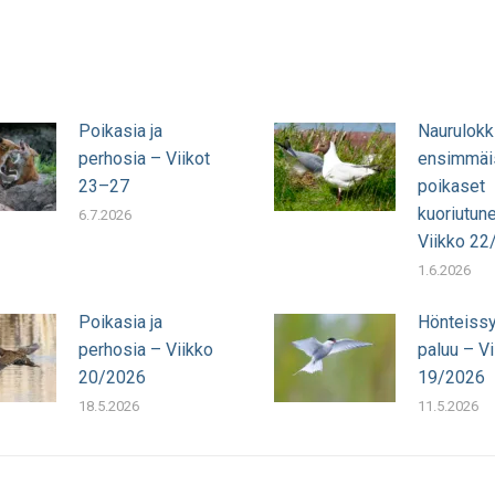
Poikasia ja
Naurulokk
perhosia – Viikot
ensimmäi
23–27
poikaset
kuoriutun
6.7.2026
Viikko 22
1.6.2026
Poikasia ja
Hönteissy
perhosia – Viikko
paluu – Vi
20/2026
19/2026
18.5.2026
11.5.2026