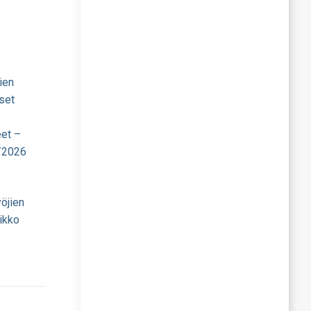
ien
set
eet –
/2026
öjien
ikko