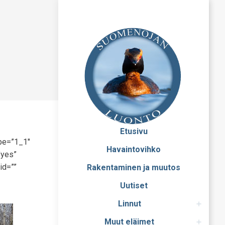
Etusivu
ype=”1_1″
Havaintovihko
”yes”
id=””
Rakentaminen ja muutos
Uutiset
Linnut
Muut eläimet