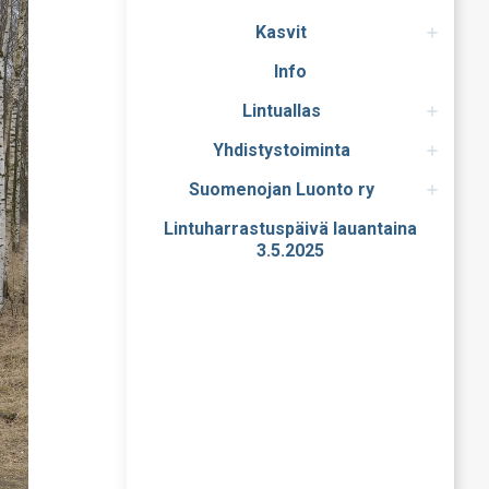
Kasvit
Info
Lintuallas
Yhdistystoiminta
Suomenojan Luonto ry
Lintuharrastuspäivä lauantaina
3.5.2025