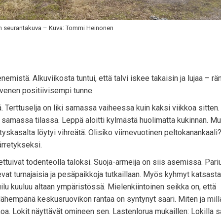
n seurantakuva – Kuva: Tommi Heinonen
mistä. Alkuviikosta tuntui, että talvi iskee takaisin ja lujaa – rän
hivenen positiivisempi tunne.
Terttuselja on liki samassa vaiheessa kuin kaksi viikkoa sitten.
samassa tilassa. Leppä aloitti kylmästä huolimatta kukinnan. Mu
ityskasalta löytyi vihreätä. Olisiko viimevuotinen peltokanankaali
ärretykseksi.
ettuivat todenteolla taloksi. Suoja-armeija on siis asemissa. Par
evat turnajaisia ja pesäpaikkoja tutkaillaan. Myös kyhmyt katsast
uilu kuuluu altaan ympäristössä. Mielenkiintoinen seikka on, että
in lähempänä keskusruovikon rantaa on syntynyt saari. Miten ja mil
oa. Lokit näyttävät omineen sen. Lastenlorua mukaillen: Lokilla sa