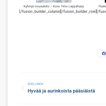
Kyhmyn nousukiito – Kuva: Timo Leppäharju
Puuki
[/fusion_builder_column][/fusion_builder_row][/fusi
S
o
F
Post
EDELLINEN
navigation
Hyvää ja aurinkoista pääsiäistä
Edellinen
julkaisu: