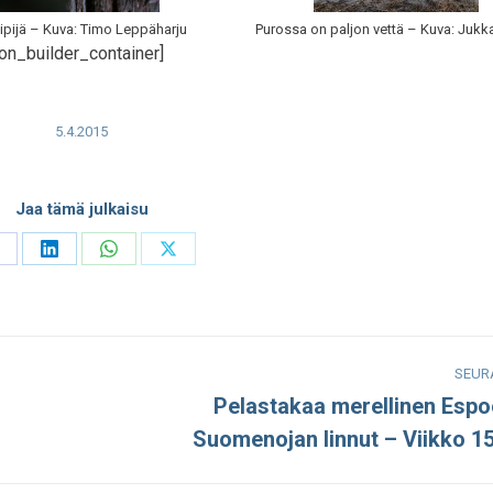
ipijä – Kuva: Timo Leppäharju
Purossa on paljon vettä – Kuva: Jukk
on_builder_container]
5.4.2015
Jaa tämä julkaisu
hare
Share
Share
Share
n
on
on
on
acebook
LinkedIn
WhatsApp
X
SEUR
Pelastakaa merellinen Espo
Seuraava
Suomenojan linnut – Viikko 1
julkaisu: