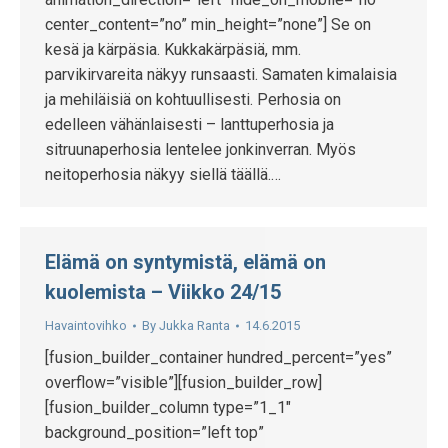
center_content=”no” min_height=”none”] Se on
kesä ja kärpäsia. Kukkakärpäsiä, mm.
parvikirvareita näkyy runsaasti. Samaten kimalaisia
ja mehiläisiä on kohtuullisesti. Perhosia on
edelleen vähänlaisesti – lanttuperhosia ja
sitruunaperhosia lentelee jonkinverran. Myös
neitoperhosia näkyy siellä täällä.…
Elämä on syntymistä, elämä on
kuolemista – Viikko 24/15
Havaintovihko
By
Jukka Ranta
14.6.2015
[fusion_builder_container hundred_percent=”yes”
overflow=”visible”][fusion_builder_row]
[fusion_builder_column type=”1_1″
background_position=”left top”