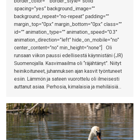
border_color=”” border_style=”solid”
spacing=”yes” background_image=””
background_repeat=”no-repeat” padding=””
margin_top=”0px” margin_bottom=”0px” class=””
id=”” animation_type=”” animation_speed=”0.3″
animation_direction=”left” hide_on_mobile=”no”
center_content=”no” min_height=”none”] Oli
runsaan viikon paussi edellisestä käynnistäni (JR)
Suomenojalla. Kasvimaailma oli “räjähtänyt”. Niityt
heinikoituneet, juhannuksen ajan kasvit työntuneet
esiin. Lämmön ja sateen vuorottelu oli ilmeisesti
auttanut asiaa. Perhosia, kimalaisia ja mehiläisiä…