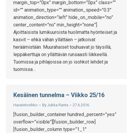
margin_top=”0px” margin_bottom=”0px” class=””
id=”” animation_type=”” animation_speed=”0.3″
animation_direction=”left” hide_on_mobile=”no”
center_content=”no” min_height=”none”]
Ajoittaisista lumikuuroista huolimatta hyönteiset ja
kasvit – ehkä vähän yllättäen – jatkoivat
heräämistään. Muurahaiset touhuavat jo täysillä,
leppäkerttuja on yllättävän runsaasti liikkeellä.
Tuomissa ja pihlajoissa on jo isohkot lehdet ja
tuomissa…
Kesäinen tunnelma – Viikko 25/16
Havaintovihko
By
Jukka Ranta
27.6.2016
[fusion_builder_container hundred_percent=”yes”
overflow=”visible”][fusion_builder_row]
[fusion_builder_column type=”1_1″