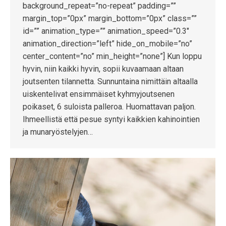
background_repeat=”no-repeat” padding=””
margin_top=”0px” margin_bottom=”0px” class=””
id=”” animation_type=”” animation_speed=”0.3″
animation_direction=”left” hide_on_mobile=”no”
center_content=”no” min_height=”none”] Kun loppu
hyvin, niin kaikki hyvin, sopii kuvaamaan altaan
joutsenten tilannetta. Sunnuntaina nimittäin altaalla
uiskentelivat ensimmäiset kyhmyjoutsenen
poikaset, 6 suloista palleroa. Huomattavan paljon.
Ihmeellistä että pesue syntyi kaikkien kahinointien
ja munaryöstelyjen…