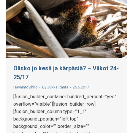
Olisko jo kesä ja kärpäsiä? – Viikot 24-
25/17
Havaintovihko
By
Jukka Ranta
26.6.2017
[fusion_builder_container hundred_percent=”yes”
overflow=”visible”][fusion_builder_row]
[fusion_builder_column type=”1_1″
background_position=”left top”
background_color=”” border_size=””