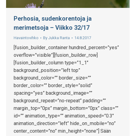
Perhosia, sudenkorentoja ja
merimetsoja – Viikko 32/17
Havaintovihko
By
Jukka Ranta
14.8.2017
[fusion_builder_container hundred_percent=”yes”
overflow=”visible”][fusion_builder_row]
[fusion_builder_column type=”1_1″
background_position=”left top”
background_color=”” border_size=””
border_color=”” border_style=”solid”
spacing=”yes” background_image=””
background_repeat=”no-repeat” padding=””
margin_top=”0px” margin_bottom=”0px” class=””
id=”” animation_type=”” animation_speed=”0.3″
animation_direction=”left” hide_on_mobile=”no”
center_content=”no” min_height=”none”] Sään