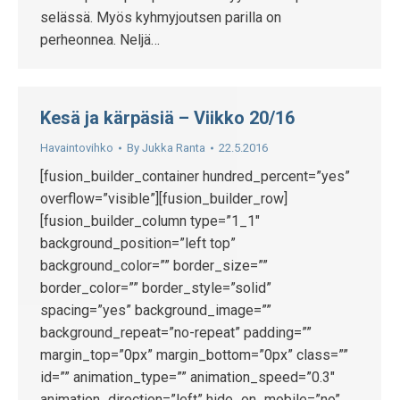
selässä. Myös kyhmyjoutsen parilla on
perheonnea. Neljä…
Kesä ja kärpäsiä – Viikko 20/16
Havaintovihko
By
Jukka Ranta
22.5.2016
[fusion_builder_container hundred_percent=”yes”
overflow=”visible”][fusion_builder_row]
[fusion_builder_column type=”1_1″
background_position=”left top”
background_color=”” border_size=””
border_color=”” border_style=”solid”
spacing=”yes” background_image=””
background_repeat=”no-repeat” padding=””
margin_top=”0px” margin_bottom=”0px” class=””
id=”” animation_type=”” animation_speed=”0.3″
animation_direction=”left” hide_on_mobile=”no”