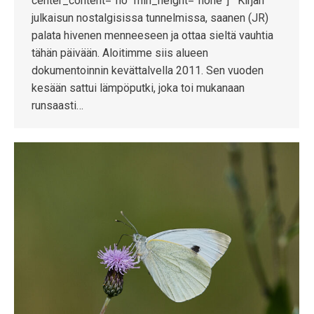
center_content=”no” min_height=”none”] Kirjan
julkaisun nostalgisissa tunnelmissa, saanen (JR)
palata hivenen menneeseen ja ottaa sieltä vauhtia
tähän päivään. Aloitimme siis alueen
dokumentoinnin kevättalvella 2011. Sen vuoden
kesään sattui lämpöputki, joka toi mukanaan
runsaasti…