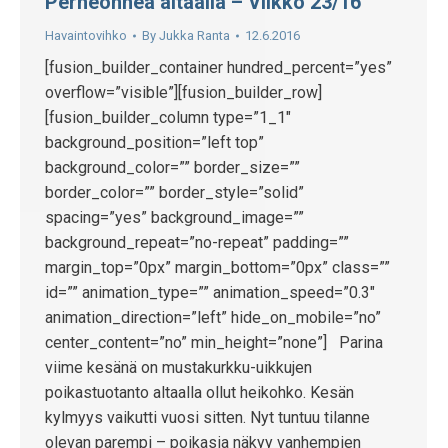
Perheonnea altaalla – Viikko 23/16
Havaintovihko
By
Jukka Ranta
12.6.2016
[fusion_builder_container hundred_percent=”yes”
overflow=”visible”][fusion_builder_row]
[fusion_builder_column type=”1_1″
background_position=”left top”
background_color=”” border_size=””
border_color=”” border_style=”solid”
spacing=”yes” background_image=””
background_repeat=”no-repeat” padding=””
margin_top=”0px” margin_bottom=”0px” class=””
id=”” animation_type=”” animation_speed=”0.3″
animation_direction=”left” hide_on_mobile=”no”
center_content=”no” min_height=”none”] Parina
viime kesänä on mustakurkku-uikkujen
poikastuotanto altaalla ollut heikohko. Kesän
kylmyys vaikutti vuosi sitten. Nyt tuntuu tilanne
olevan parempi – poikasia näkyy vanhempien