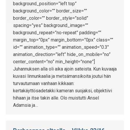
background_position=”left top”
background_color=”” border_size=””
border_color=”” border_style=”solid”
spacing=”yes” background_image=””
background_repeat=”no-repeat” padding=””
margin_top=”0px” margin_bottom=”0px” class=””
id=”” animation_type=”” animation_speed=”0.3″
animation_direction=”left” hide_on_mobile=”no”
center_content=”no” min_height=”none”]
Juhannuksen alla oli aika ajoin sateista. Kun kuvaaja
kuvasi linnunkaalia ja metsämansikoita joutui hän
turvautumaan vanhaan kikkaan:
kertakäyttösadetakki kameran suojaksi, objektiivi
hihaan ja itse takin alle. Olo muistutti Ansel
Adamsia ja…