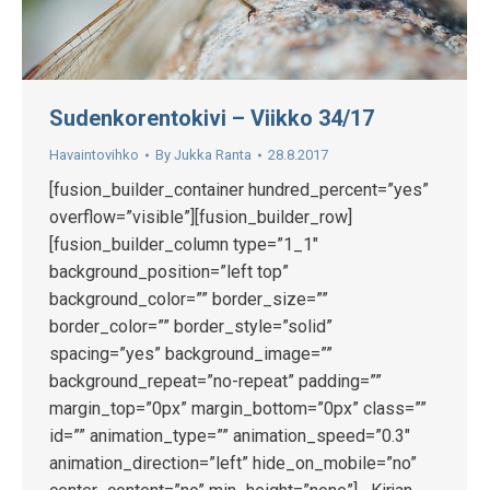
Sudenkorentokivi – Viikko 34/17
Havaintovihko
By
Jukka Ranta
28.8.2017
[fusion_builder_container hundred_percent=”yes”
overflow=”visible”][fusion_builder_row]
[fusion_builder_column type=”1_1″
background_position=”left top”
background_color=”” border_size=””
border_color=”” border_style=”solid”
spacing=”yes” background_image=””
background_repeat=”no-repeat” padding=””
margin_top=”0px” margin_bottom=”0px” class=””
id=”” animation_type=”” animation_speed=”0.3″
animation_direction=”left” hide_on_mobile=”no”