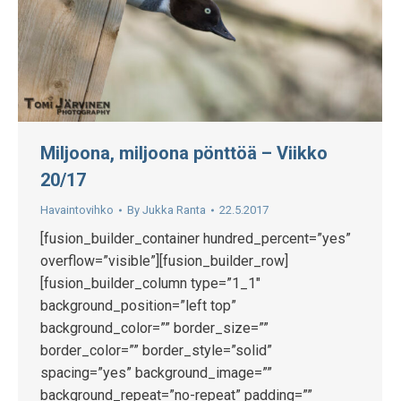
Miljoona, miljoona pönttöä – Viikko
20/17
Havaintovihko
By
Jukka Ranta
22.5.2017
[fusion_builder_container hundred_percent=”yes”
overflow=”visible”][fusion_builder_row]
[fusion_builder_column type=”1_1″
background_position=”left top”
background_color=”” border_size=””
border_color=”” border_style=”solid”
spacing=”yes” background_image=””
background_repeat=”no-repeat” padding=””