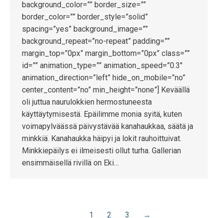
background_color=”” border_size=””
border_color=”” border_style=”solid”
spacing=”yes” background_image=””
background_repeat=”no-repeat” padding=””
margin_top=”0px” margin_bottom=”0px” class=””
id=”” animation_type=”” animation_speed=”0.3″
animation_direction=”left” hide_on_mobile=”no”
center_content=”no” min_height=”none”] Keväällä
oli juttua naurulokkien hermostuneesta
käyttäytymisestä. Epäilimme monia syitä, kuten
voimapylväässä päivystävää kanahaukkaa, säätä ja
minkkiä. Kanahaukka häipyi ja lokit rauhoittuivat.
Minkkiepäilys ei ilmeisesti ollut turha. Gallerian
ensimmäisellä rivillä on Eki…
1
2
3
→