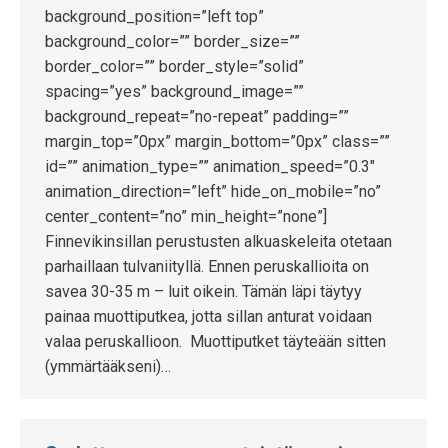
background_position=”left top”
background_color=”” border_size=””
border_color=”” border_style=”solid”
spacing=”yes” background_image=””
background_repeat=”no-repeat” padding=””
margin_top=”0px” margin_bottom=”0px” class=””
id=”” animation_type=”” animation_speed=”0.3″
animation_direction=”left” hide_on_mobile=”no”
center_content=”no” min_height=”none”]
Finnevikinsillan perustusten alkuaskeleita otetaan
parhaillaan tulvaniityllä. Ennen peruskallioita on
savea 30-35 m – luit oikein. Tämän läpi täytyy
painaa muottiputkea, jotta sillan anturat voidaan
valaa peruskallioon. Muottiputket täyteään sitten
(ymmärtääkseni)…