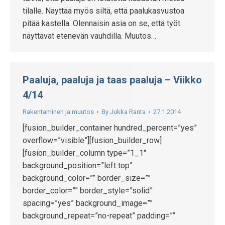
tilalle. Näyttää myös siltä, että paalukasvustoa
pitää kastella. Olennaisin asia on se, että työt
näyttävät etenevän vauhdilla. Muutos…
Paaluja, paaluja ja taas paaluja – Viikko
4/14
Rakentaminen ja muutos
By
Jukka Ranta
27.1.2014
[fusion_builder_container hundred_percent=”yes”
overflow=”visible”][fusion_builder_row]
[fusion_builder_column type=”1_1″
background_position=”left top”
background_color=”” border_size=””
border_color=”” border_style=”solid”
spacing=”yes” background_image=””
background_repeat=”no-repeat” padding=””