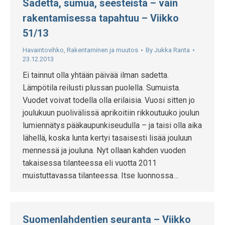
Sadetta, sumua, seesteistä – vain
rakentamisessa tapahtuu – Viikko
51/13
Havaintovihko
,
Rakentaminen ja muutos
By
Jukka Ranta
23.12.2013
Ei tainnut olla yhtään päivää ilman sadetta.
Lämpötila reilusti plussan puolella. Sumuista.
Vuodet voivat todella olla erilaisia. Vuosi sitten jo
joulukuun puolivälissä aprikoitiin rikkoutuuko joulun
lumiennätys pääkaupunkiseudulla – ja taisi olla aika
lähellä, koska lunta kertyi tasaisesti lisää jouluun
mennessä ja jouluna. Nyt ollaan kahden vuoden
takaisessa tilanteessa eli vuotta 2011
muistuttavassa tilanteessa. Itse luonnossa…
Suomenlahdentien seuranta – Viikko