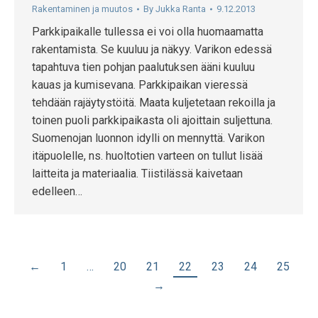
Rakentaminen ja muutos
By
Jukka Ranta
9.12.2013
Parkkipaikalle tullessa ei voi olla huomaamatta
rakentamista. Se kuuluu ja näkyy. Varikon edessä
tapahtuva tien pohjan paalutuksen ääni kuuluu
kauas ja kumisevana. Parkkipaikan vieressä
tehdään rajäytystöitä. Maata kuljetetaan rekoilla ja
toinen puoli parkkipaikasta oli ajoittain suljettuna.
Suomenojan luonnon idylli on mennyttä. Varikon
itäpuolelle, ns. huoltotien varteen on tullut lisää
laitteita ja materiaalia. Tiistilässä kaivetaan
edelleen…
←
1
…
20
21
22
23
24
25
→