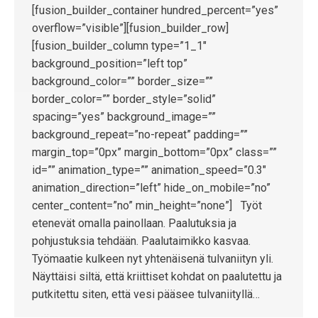
[fusion_builder_container hundred_percent=”yes”
overflow=”visible”][fusion_builder_row]
[fusion_builder_column type=”1_1″
background_position=”left top”
background_color=”” border_size=””
border_color=”” border_style=”solid”
spacing=”yes” background_image=””
background_repeat=”no-repeat” padding=””
margin_top=”0px” margin_bottom=”0px” class=””
id=”” animation_type=”” animation_speed=”0.3″
animation_direction=”left” hide_on_mobile=”no”
center_content=”no” min_height=”none”] Työt
etenevät omalla painollaan. Paalutuksia ja
pohjustuksia tehdään. Paalutaimikko kasvaa.
Työmaatie kulkeen nyt yhtenäisenä tulvaniityn yli.
Näyttäisi siltä, että kriittiset kohdat on paalutettu ja
putkitettu siten, että vesi pääsee tulvaniityllä…