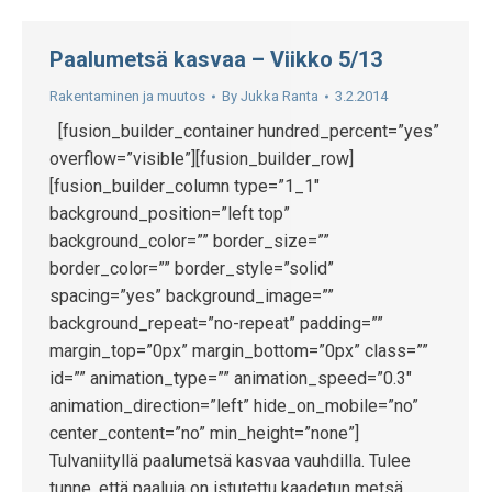
Paalumetsä kasvaa – Viikko 5/13
Rakentaminen ja muutos
By
Jukka Ranta
3.2.2014
[fusion_builder_container hundred_percent=”yes”
overflow=”visible”][fusion_builder_row]
[fusion_builder_column type=”1_1″
background_position=”left top”
background_color=”” border_size=””
border_color=”” border_style=”solid”
spacing=”yes” background_image=””
background_repeat=”no-repeat” padding=””
margin_top=”0px” margin_bottom=”0px” class=””
id=”” animation_type=”” animation_speed=”0.3″
animation_direction=”left” hide_on_mobile=”no”
center_content=”no” min_height=”none”]
Tulvaniityllä paalumetsä kasvaa vauhdilla. Tulee
tunne, että paaluja on istutettu kaadetun metsä