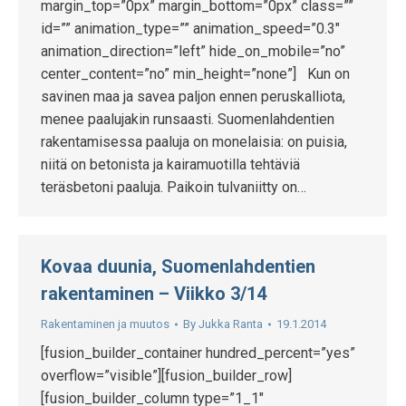
margin_top=”0px” margin_bottom=”0px” class=””
id=”” animation_type=”” animation_speed=”0.3″
animation_direction=”left” hide_on_mobile=”no”
center_content=”no” min_height=”none”] Kun on
savinen maa ja savea paljon ennen peruskalliota,
menee paalujakin runsaasti. Suomenlahdentien
rakentamisessa paaluja on monelaisia: on puisia,
niitä on betonista ja kairamuotilla tehtäviä
teräsbetoni paaluja. Paikoin tulvaniitty on…
Kovaa duunia, Suomenlahdentien
rakentaminen – Viikko 3/14
Rakentaminen ja muutos
By
Jukka Ranta
19.1.2014
[fusion_builder_container hundred_percent=”yes”
overflow=”visible”][fusion_builder_row]
[fusion_builder_column type=”1_1″