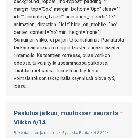
background_repeat=”no-repeat” padding=””
margin_top=”0px” margin_bottom=”0px” class=””
id=”” animation_type=”” animation_speed=”0.3″
animation_direction=”left” hide_on_mobile=”no”
center_content=”no” min_height=”none”]
Sumuinen viikko ei paljon töitä haitannut. Paalutusta
tai kansanomaisemmin junttausta tehdään laajalla
rintamalla. Kaitaantien varressa, bussivarikon
edessä, tulvaniityllä useammassa paikassa,
Tiistilän metsässä. Tunnelman täydensi
voimalaitoksen takapihalla käynnissä oleva työ,
jossa…
Paalutus jatkuu, muutoksen seuranta –
Viikko 6/14
Rakentaminen ja muutos
By
Jukka Ranta
9.2.2014