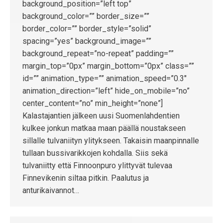
background_position=”left top”
background_color=”” border_size=””
border_color=”” border_style=”solid”
spacing=”yes” background_image=””
background_repeat=”no-repeat” padding=””
margin_top=”0px” margin_bottom=”0px” class=””
id=”” animation_type=”” animation_speed=”0.3″
animation_direction=”left” hide_on_mobile=”no”
center_content=”no” min_height=”none”]
Kalastajantien jälkeen uusi Suomenlahdentien
kulkee jonkun matkaa maan päällä noustakseen
sillalle tulvaniityn ylitykseen. Takaisin maanpinnalle
tullaan bussivarikkojen kohdalla. Siis sekä
tulvaniitty että Finnoonpuro ylittyvät tulevaa
Finnevikenin siltaa pitkin. Paalutus ja
anturikaivannot…