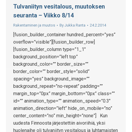
Tulvaniityn vesitalous, muutoksen
seuranta – Viikko 8/14
Rakentaminen ja muutos
By
Jukka Ranta
24.2.2014
[fusion_builder_container hundred_percent=”yes”
overflow=”visible”][fusion_builder_row]
[fusion_builder_column type=”1_1″
background_position=”left top”
background_color=”” border_size=””
border_color=”” border_style=”solid”
spacing=”yes” background_image=””
background_repeat=”no-repeat” padding=””
margin_top=”0px” margin_bottom=”0px” class=””
id=”” animation_type=”” animation_speed=”0.3″
animation_direction=”left” hide_on_mobile=”no”
center_content=”no” min_height=”none”] Kun
uudesta Finnoosta järjestettiin aivoriihiä, yksi
huolenaihe oli tulvaniityn vesitalous ja luhtamaisten