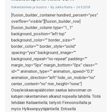
Rakentaminen ja muutos
By
Jukka Ranta
24.9.2018
[fusion_builder_container hundred_percent=”yes”
overflow=”visible”][fusion_builder_row]
[fusion_builder_column type=”1_1″
background_position=”left top”
background_color=”” border_size=””
border_color=”” border_style=”solid”
spacing=”yes” background_image=””
background_repeat=”no-repeat” padding=””
margin_top=”0px” margin_bottom=”0px” class=””
id=”” animation_type=”” animation_speed=”0.3″
animation_direction=”left” hide_on_mobile=”no”
center_content=”no” min_height=”none”]
Osayleiskaavapäätösten saatua lainvoiman on
katujen rakentaminen alkanut nopealla tahdilla. Töitä
tehdään Kaitaantiellä, tietysti Finnoonsillalla ja
myös Hylkeenpyytäjäntiellä. Entisellä