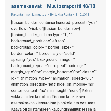
asemakaavat – Muutosraportti 48/18
Rakentaminen ja muutos
By
Jukka Ranta
3.12.2018
[fusion_builder_container hundred_percent=”yes”
overflow=”visible”][fusion_builder_row]
[fusion_builder_column type=”1_1″
background_position=”left top”
background_color=”” border_size=””
border_color=”” border_style=”solid”
spacing=”yes” background_image=””
background_repeat=”no-repeat” padding=””
margin_top=”0px” margin_bottom=”0px” class=””
id=”” animation_type=”” animation_speed=”0.3″
animation_direction=”left” hide_on_mobile=”no”
center_content=”no” min_height=”none”] Kaksi
viikkoa sitten kerrottiin Finnoon keskuksen
asemakaavan kiemuroista ja askeleista ees-taas.
Kaava oli toistamiseen kaupunginhallituksessa ja