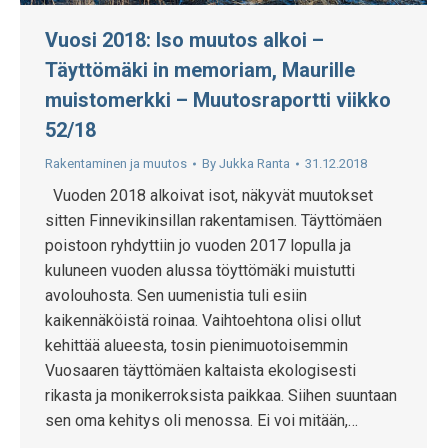
Vuosi 2018: Iso muutos alkoi –
Täyttömäki in memoriam, Maurille
muistomerkki – Muutosraportti viikko
52/18
Rakentaminen ja muutos
By
Jukka Ranta
31.12.2018
Vuoden 2018 alkoivat isot, näkyvät muutokset
sitten Finnevikinsillan rakentamisen. Täyttömäen
poistoon ryhdyttiin jo vuoden 2017 lopulla ja
kuluneen vuoden alussa töyttömäki muistutti
avolouhosta. Sen uumenistia tuli esiin
kaikennäköistä roinaa. Vaihtoehtona olisi ollut
kehittää alueesta, tosin pienimuotoisemmin
Vuosaaren täyttömäen kaltaista ekologisesti
rikasta ja monikerroksista paikkaa. Siihen suuntaan
sen oma kehitys oli menossa. Ei voi mitään,…