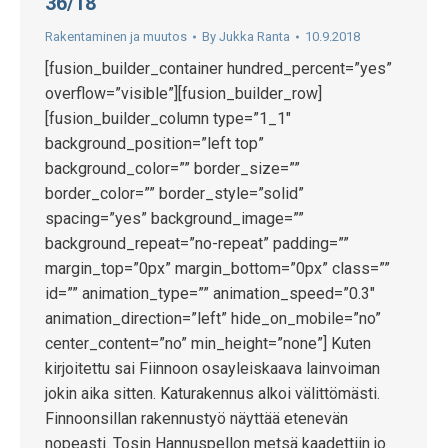
36/18
Rakentaminen ja muutos
By
Jukka Ranta
10.9.2018
[fusion_builder_container hundred_percent=”yes”
overflow=”visible”][fusion_builder_row]
[fusion_builder_column type=”1_1″
background_position=”left top”
background_color=”” border_size=””
border_color=”” border_style=”solid”
spacing=”yes” background_image=””
background_repeat=”no-repeat” padding=””
margin_top=”0px” margin_bottom=”0px” class=””
id=”” animation_type=”” animation_speed=”0.3″
animation_direction=”left” hide_on_mobile=”no”
center_content=”no” min_height=”none”] Kuten
kirjoitettu sai Fiinnoon osayleiskaava lainvoiman
jokin aika sitten. Katurakennus alkoi välittömästi.
Finnoonsillan rakennustyö näyttää etenevän
nopeasti. Tosin Hannuspellon metsä kaadettiin jo