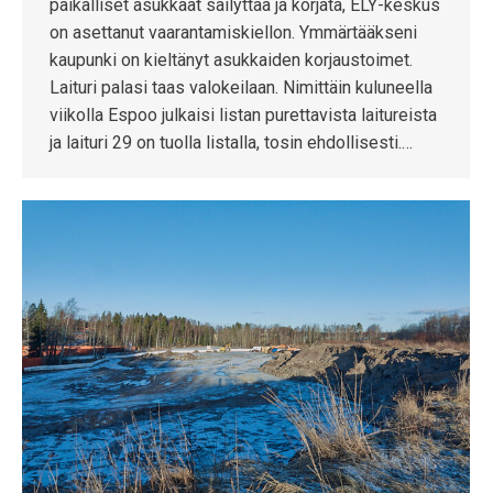
paikalliset asukkaat säilyttää ja korjata, ELY-keskus
on asettanut vaarantamiskiellon. Ymmärtääkseni
kaupunki on kieltänyt asukkaiden korjaustoimet.
Laituri palasi taas valokeilaan. Nimittäin kuluneella
viikolla Espoo julkaisi listan purettavista laitureista
ja laituri 29 on tuolla listalla, tosin ehdollisesti.…