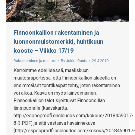
Finnoonkallion rakentaminen ja
luonnonmuistomerkki, huhtikuun
kooste – Viikko 17/19
Rakentaminen ja muutos
By
Jukka Ranta
29.4.2019
Kerroimme edellisessä, maaliskuun
muutosraportissa, että Finnoonkallion alueella on
ensimmäiset tonttikaupat tehty, joten rakentaminen
voi alkaa. Kaava on myös lainvoimainen.
Finnoonkallion talot sijoittuvat Finnoonsillan
länsipuolelle (kaavakartta:
http://espooprodfi.oncloudos.com/kokous/2018459017-
8-3.PDF) ja sitä vastaava havainnekuva
(http://espooprodfi.oncloudos.com/kokous/2018459017-