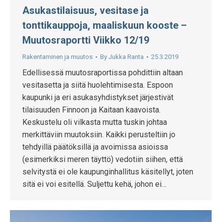
Asukastilaisuus, vesitase ja
tonttikauppoja, maaliskuun kooste –
Muutosraportti Viikko 12/19
Rakentaminen ja muutos
By
Jukka Ranta
25.3.2019
Edellisessä muutosraportissa pohdittiin altaan
vesitasetta ja siitä huolehtimisesta. Espoon
kaupunki ja eri asukasyhdistykset järjestivät
tilaisuuden Finnoon ja Kaitaan kaavoista.
Keskustelu oli vilkasta mutta tuskin johtaa
merkittäviin muutoksiin. Kaikki perusteltiin jo
tehdyillä päätöksillä ja avoimissa asioissa
(esimerkiksi meren täyttö) vedotiin siihen, että
selvitystä ei ole kaupunginhallitus käsitellyt, joten
sitä ei voi esitellä. Suljettu kehä, johon ei…