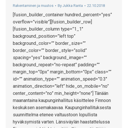
Rakentaminen ja muutos
By
Jukka Ranta
22.10.2018
[fusion_builder_container hundred_percent=”yes”
overflow=”visible”][fusion_builder_row]
[fusion_builder_column type=”1_1″
background_position=”left top”
background_color=”” border_size=””
border_color=”” border_style=”solid”
spacing=”yes” background_image=””
background_repeat=”no-repeat” padding=””
margin_top=”0px” margin_bottom=”0px” class=””
id=”” animation_type=”” animation_speed=”0.3″
animation_direction=”left” hide_on_mobile=”no”
center_content=”no” min_height=”none”] Tänään
maanantaina kaupunginhallitus käsittelee Finnoon
keskuksen asemakaavaa. Kaupunginhallituksesta
suunnittelma etenee valtuustoon lopullista
hyväksymistä varten. Länsiväylän haastattelussa