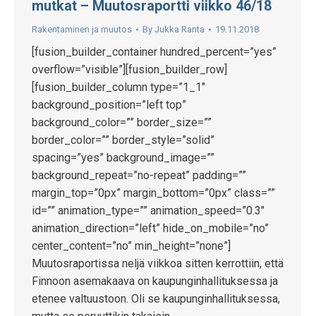
mutkat – Muutosraportti viikko 46/18
Rakentaminen ja muutos
By
Jukka Ranta
19.11.2018
[fusion_builder_container hundred_percent=”yes”
overflow=”visible”][fusion_builder_row]
[fusion_builder_column type=”1_1″
background_position=”left top”
background_color=”” border_size=””
border_color=”” border_style=”solid”
spacing=”yes” background_image=””
background_repeat=”no-repeat” padding=””
margin_top=”0px” margin_bottom=”0px” class=””
id=”” animation_type=”” animation_speed=”0.3″
animation_direction=”left” hide_on_mobile=”no”
center_content=”no” min_height=”none”]
Muutosraportissa neljä viikkoa sitten kerrottiin, että
Finnoon asemakaava on kaupunginhallituksessa ja
etenee valtuustoon. Oli se kaupunginhallituksessa,