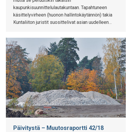
mutta se peruuttikin takaisin
kaupunkisuunnittelulautakuntaan. Tapahtuneen
käsittelyvirheen (huonon hallintokäytännön) takia
Kuntaliiton juristit suosittelivat asian uudelleen…
Päivitystä – Muutosraportti 42/18