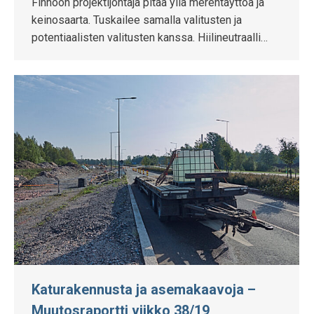
Finnoon projektijohtaja pitää yllä merentäyttöä ja
keinosaarta. Tuskailee samalla valitusten ja
potentiaalisten valitusten kanssa. Hiilineutraalli…
Katurakennusta ja asemakaavoja –
Muutosraportti viikko 38/19