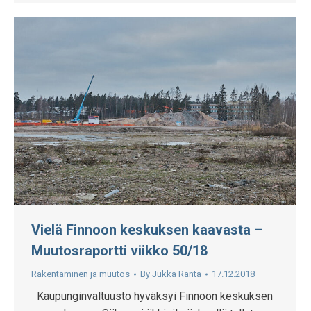
Vielä Finnoon keskuksen kaavasta –
Muutosraportti viikko 50/18
Rakentaminen ja muutos
By
Jukka Ranta
17.12.2018
Kaupunginvaltuusto hyväksyi Finnoon keskuksen