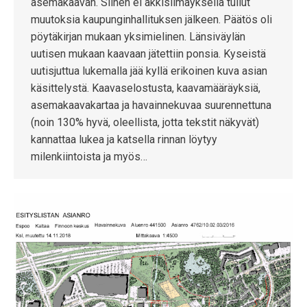
asemakaavan. Siihen ei äkkisilmäyksellä tullut
muutoksia kaupunginhallituksen jälkeen. Päätös oli
pöytäkirjan mukaan yksimielinen. Länsiväylän
uutisen mukaan kaavaan jätettiin ponsia. Kyseistä
uutisjuttua lukemalla jää kyllä erikoinen kuva asian
käsittelystä. Kaavaselostusta, kaavamääräyksiä,
asemakaavakartaa ja havainnekuvaa suurennettuna
(noin 130% hyvä, oleellista, jotta tekstit näkyvät)
kannattaa lukea ja katsella rinnan löytyy
milenkiintoista ja myös…