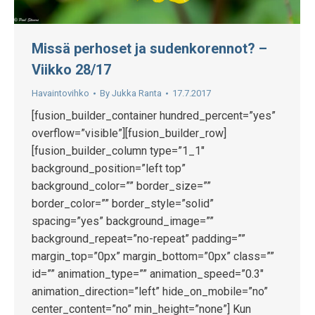
Missä perhoset ja sudenkorennot? –
Viikko 28/17
Havaintovihko
By
Jukka Ranta
17.7.2017
[fusion_builder_container hundred_percent=”yes”
overflow=”visible”][fusion_builder_row]
[fusion_builder_column type=”1_1″
background_position=”left top”
background_color=”” border_size=””
border_color=”” border_style=”solid”
spacing=”yes” background_image=””
background_repeat=”no-repeat” padding=””
margin_top=”0px” margin_bottom=”0px” class=””
id=”” animation_type=”” animation_speed=”0.3″
animation_direction=”left” hide_on_mobile=”no”
center_content=”no” min_height=”none”] Kun