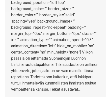
background_position=”left top”
background_color=”” border_size=””
border_color=”” border_style=”solid”
spacing=”yes” background_image=””
background_repeat=”no-repeat” padding=””
margin_top=”0px” margin_bottom=”0px” class=””
id=”” animation_type=”” animation_speed=”0.3″
animation_direction=”left” hide_on_mobile=”no”
center_content=”no” min_height=”none”] Viikon
pääasia oli eittämättä Suomenojan Luonnon
Lintuharrastustapahtuma. Tilaisuudesta on erillinen
yhteenveto, joten jääköön se vain mainille tässä
raportissa. Todettakoon kuitenkin, että lokkipari
tuntui ihmettelevän kummallisten ihmisten touhua
vempaittensa kanssa. Telkät asustavat…