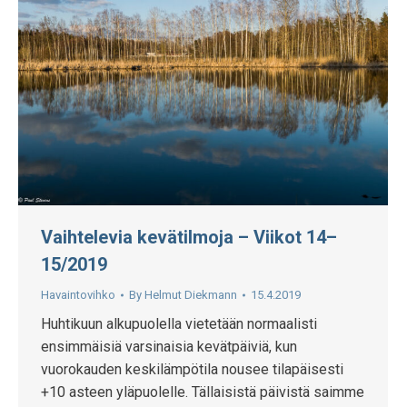
Vaihtelevia kevätilmoja – Viikot 14–
15/2019
Havaintovihko
By
Helmut Diekmann
15.4.2019
Huhtikuun alkupuolella vietetään normaalisti
ensimmäisiä varsinaisia kevätpäiviä, kun
vuorokauden keskilämpötila nousee tilapäisesti
+10 asteen yläpuolelle. Tällaisistä päivistä saimme