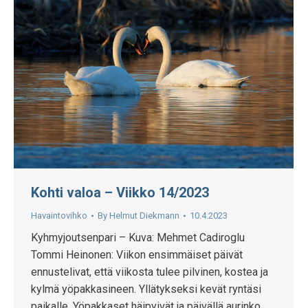
Kohti valoa – Viikko 14/2023
Havaintovihko
By
Helmut Diekmann
10.4.2023
Kyhmyjoutsenpari – Kuva: Mehmet Cadiroglu
Tommi Heinonen: Viikon ensimmäiset päivät
ennustelivat, että viikosta tulee pilvinen, kostea ja
kylmä yöpakkasineen. Yllätykseksi kevät ryntäsi
paikalle. Yöpakkaset häipyivät ja päivällä aurinko