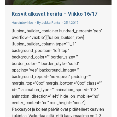
Kasvit alkavat herätä – Viikko 16/17
Havaintovihko
By
Jukka Ranta
25.4.2017
[fusion_builder_container hundred_percent=”yes”
overflow=”visible”][fusion_builder_row]
[fusion_builder_column type=”1_1″
background_position=”left top”
background_color=”” border_size=””
border_color=”” border_style=”solid”
spacing=”yes” background_image=””
background_repeat=”no-repeat” padding=””
margin_top=”0px” margin_bottom=”0px” class=””
id=”” animation_type=”” animation_speed=”0.3″
animation_direction=”left” hide_on_mobile=”no”
center_content=”no” min_height=”none”]
Pakkasyöt ja koleat päivät ovat pidätelleet kasvien
kukintaa. Vaikuttaa siltä, että kasvimaailma on 2-3