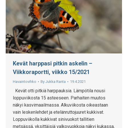
Kevät harppasi pitkin askelin –
Viikkoraportti, viikko 15/2021
Havaintovihko
By
Jukka Ranta
19.4.2021
Kevät otti pitkiä harppauksia. Lämpötila nousi
loppuviikosta 15 asteeseen. Parhaiten muutos
näkyi kasvimaailmassa. Alkuviikosta oikeastaan
vain leskenlehdet ja etelänruttojuuret kukkivat.
Loppuviikolla kukkivat sinivuokot tallitien
metsässä, yksittäisiä valkovuokkoja näkyi kukassa,