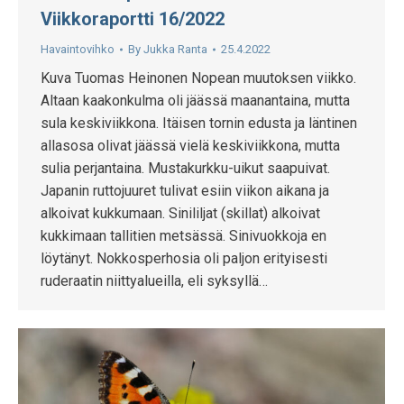
Viikkoraportti 16/2022
Havaintovihko
By
Jukka Ranta
25.4.2022
Kuva Tuomas Heinonen Nopean muutoksen viikko.
Altaan kaakonkulma oli jäässä maanantaina, mutta
sula keskiviikkona. Itäisen tornin edusta ja läntinen
allasosa olivat jäässä vielä keskiviikkona, mutta
sulia perjantaina. Mustakurkku-uikut saapuivat.
Japanin ruttojuuret tulivat esiin viikon aikana ja
alkoivat kukkumaan. Sinililjat (skillat) alkoivat
kukkimaan tallitien metsässä. Sinivuokkoja en
löytänyt. Nokkosperhosia oli paljon erityisesti
ruderaatin niittyalueilla, eli syksyllä…