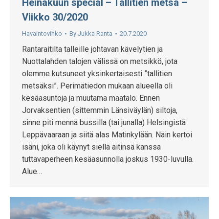
Heinäkuun special – Tallitien metsä –
Viikko 30/2020
Havaintovihko
By
Jukka Ranta
20.7.2020
Rantaraitilta talleille johtavan kävelytien ja
Nuottalahden talojen välissä on metsikkö, jota
olemme kutsuneet yksinkertaisesti ”tallitien
metsäksi”. Perimätiedon mukaan alueella oli
kesäasuntoja ja muutama maatalo. Ennen
Jorvaksentien (sittemmin Länsiväylän) siltoja,
sinne piti mennä bussilla (tai junalla) Helsingistä
Leppävaaraan ja siitä alas Matinkylään. Näin kertoi
isäni, joka oli käynyt siellä äitinsä kanssa
tuttavaperheen kesäasunnolla joskus 1930-luvulla.
Alue…