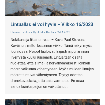
Lintuallas ei voi hyvin – Viikko 16/2023
Havaintovihko
By
Jukka Ranta
24.4.2023
Nokikana ja likainen vesi – Kuva Paul Stevens
Keväinen, miltei kesäinen viikko. Tämä näkyi myös
luonnossa. Peipot lauloivat laajasti ja punarinnan
liverrystä kuului runsaasti. Lintualtaan osalta
huolettaa, että silmä- ja korvamääräisesti lokkien
määrä vaikuttaa vähentyneen. Myös muiden lintujen
määrät tuntuvat vähentyneen. Täytyy odottaa
dronekuvauksia, jotta asia varmistuu. En osaa
sanoa kuinka paljon on vaikuttanut…