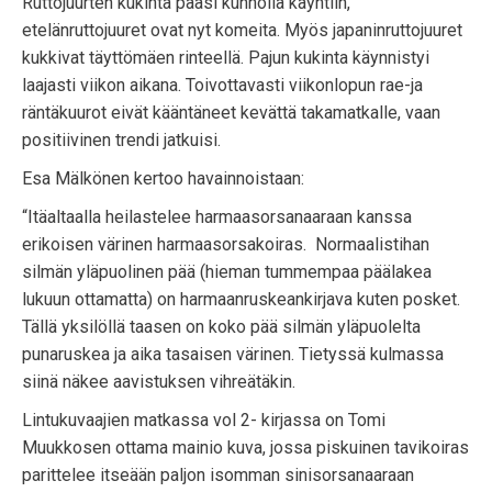
Ruttojuurten kukinta pääsi kunnolla käyntiin,
etelänruttojuuret ovat nyt komeita. Myös japaninruttojuuret
kukkivat täyttömäen rinteellä. Pajun kukinta käynnistyi
laajasti viikon aikana. Toivottavasti viikonlopun rae-ja
räntäkuurot eivät kääntäneet kevättä takamatkalle, vaan
positiivinen trendi jatkuisi.
Esa Mälkönen kertoo havainnoistaan:
“Itäaltaalla heilastelee harmaasorsanaaraan kanssa
erikoisen värinen harmaasorsakoiras. Normaalistihan
silmän yläpuolinen pää (hieman tummempaa päälakea
lukuun ottamatta) on harmaanruskeankirjava kuten posket.
Tällä yksilöllä taasen on koko pää silmän yläpuolelta
punaruskea ja aika tasaisen värinen. Tietyssä kulmassa
siinä näkee aavistuksen vihreätäkin.
Lintukuvaajien matkassa vol 2- kirjassa on Tomi
Muukkosen ottama mainio kuva, jossa piskuinen tavikoiras
parittelee itseään paljon isomman sinisorsanaaraan