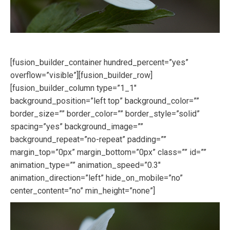
[fusion_builder_container hundred_percent=”yes”
overflow=”visible”][fusion_builder_row]
[fusion_builder_column type=”1_1″
background_position=”left top” background_color=””
border_size=”” border_color=”” border_style=”solid”
spacing=”yes” background_image=””
background_repeat=”no-repeat” padding=””
margin_top=”0px” margin_bottom=”0px” class=”” id=””
animation_type=”” animation_speed=”0.3″
animation_direction=”left” hide_on_mobile=”no”
center_content=”no” min_height=”none”]