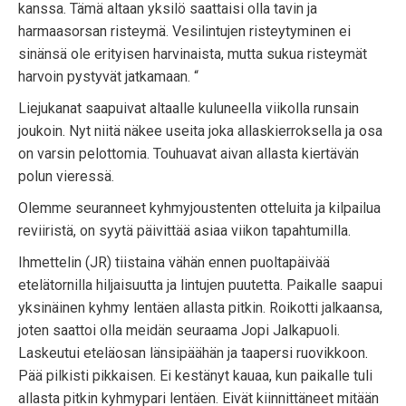
kanssa. Tämä altaan yksilö saattaisi olla tavin ja
harmaasorsan risteymä. Vesilintujen risteytyminen ei
sinänsä ole erityisen harvinaista, mutta sukua risteymät
harvoin pystyvät jatkamaan. “
Liejukanat saapuivat altaalle kuluneella viikolla runsain
joukoin. Nyt niitä näkee useita joka allaskierroksella ja osa
on varsin pelottomia. Touhuavat aivan allasta kiertävän
polun vieressä.
Olemme seuranneet kyhmyjoustenten otteluita ja kilpailua
reviiristä, on syytä päivittää asiaa viikon tapahtumilla.
Ihmettelin (JR) tiistaina vähän ennen puoltapäivää
etelätornilla hiljaisuutta ja lintujen puutetta. Paikalle saapui
yksinäinen kyhmy lentäen allasta pitkin. Roikotti jalkaansa,
joten saattoi olla meidän seuraama Jopi Jalkapuoli.
Laskeutui eteläosan länsipäähän ja taapersi ruovikkoon.
Pää pilkisti pikkaisen. Ei kestänyt kauaa, kun paikalle tuli
allasta pitkin kyhmypari lentäen. Eivät kiinnittäneet mitään