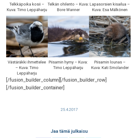
Telkkäpoika kosii –
Telkän ohilento – Kuva:
Lapasorsien kisailua –
Kuva: Timo Leppäharju
Bore Wanner
Kuva: Esa Mälkönen
Västäräkki ihmettelee
Piisamin hymy – Kuva:
Piisamin lounas –
– Kuva: Timo
Timo Leppäharju
Kuva: Kati Smolander
Leppäharju
[/fusion_builder_column][/fusion_builder_row]
[/fusion_builder_container]
25.4.2017
Jaa tämä julkaisu