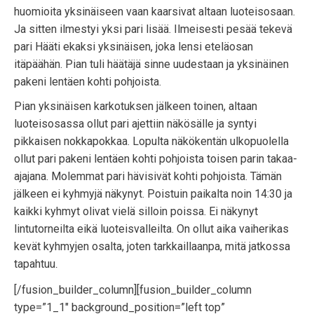
huomioita yksinäiseen vaan kaarsivat altaan luoteisosaan.
Ja sitten ilmestyi yksi pari lisää. Ilmeisesti pesää tekevä
pari Hääti ekaksi yksinäisen, joka lensi eteläosan
itäpäähän. Pian tuli häätäjä sinne uudestaan ja yksinäinen
pakeni lentäen kohti pohjoista.
Pian yksinäisen karkotuksen jälkeen toinen, altaan
luoteisosassa ollut pari ajettiin näkösälle ja syntyi
pikkaisen nokkapokkaa. Lopulta näkökentän ulkopuolella
ollut pari pakeni lentäen kohti pohjoista toisen parin takaa-
ajajana. Molemmat pari hävisivät kohti pohjoista. Tämän
jälkeen ei kyhmyjä näkynyt. Poistuin paikalta noin 14:30 ja
kaikki kyhmyt olivat vielä silloin poissa. Ei näkynyt
lintutorneilta eikä luoteisvalleilta. On ollut aika vaiherikas
kevät kyhmyjen osalta, joten tarkkaillaanpa, mitä jatkossa
tapahtuu
.
[/fusion_builder_column][fusion_builder_column
type=”1_1″ background_position=”left top”