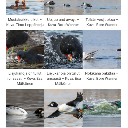
Mustakurkku-uikut –
Up, up and away.. –
Telkän vesijuoksu –
Kuva: Timo Leppäharju
Kuva: Bore Wanner
Kuva: Bore Wanner
Liejukanoja on tullut
Liejukanoja on tullut
Nokikana pakittaa –
runsaasti – Kuva: Esa
runsaasti – Kuva: Esa
Kuva: Bore Wanner
Mälkönen
Mälkönen