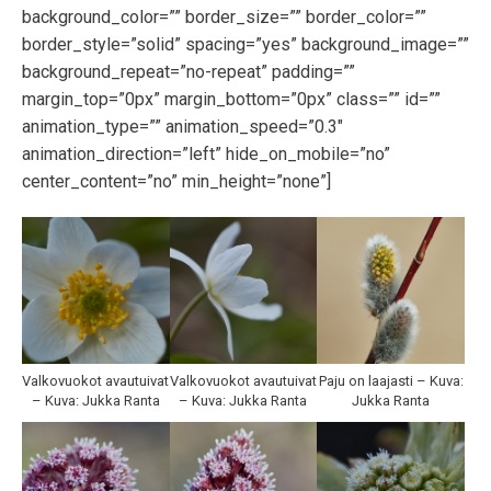
background_color=”” border_size=”” border_color=””
border_style=”solid” spacing=”yes” background_image=””
background_repeat=”no-repeat” padding=””
margin_top=”0px” margin_bottom=”0px” class=”” id=””
animation_type=”” animation_speed=”0.3″
animation_direction=”left” hide_on_mobile=”no”
center_content=”no” min_height=”none”]
Valkovuokot avautuivat
Valkovuokot avautuivat
Paju on laajasti – Kuva:
– Kuva: Jukka Ranta
– Kuva: Jukka Ranta
Jukka Ranta