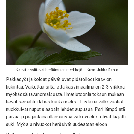
Kasvit osoittavat heräämisen merkkejä – Kuva: Jukka Ranta
Pakkasyöt ja koleat päivät ovat pidätelleet kasvien
kukintaa. Vaikuttaa siltä, että kasvimaailma on 2-3 viikkoa
myöhässä tavanomaisesta. Ilmatieteenlaitoksen mukaan
kevät seisahtui lähes kuukaudeksi. Tiistaina valkovuokot
nuokkuivat nuput alaspäin lehdet supussa. Pari lämpöistä
päivää ja perjantaina illansuussa valkovuokot olivat laajalti
auki. Myös sinivuokot heräsivät uudestaan eloon