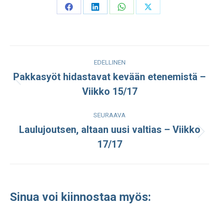
Share
Share
Share
Share
on
on
on
on
Facebook
LinkedIn
WhatsApp
X
Post
EDELLINEN
navigation
Pakkasyöt hidastavat kevään etenemistä –
Edellinen
Viikko 15/17
julkaisu:
SEURAAVA
Laulujoutsen, altaan uusi valtias – Viikko
Seuraava
17/17
julkaisu:
Sinua voi kiinnostaa myös: