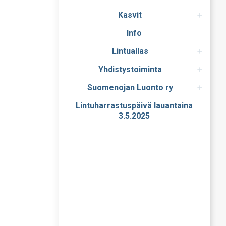
Kasvit
Info
Lintuallas
Yhdistystoiminta
Suomenojan Luonto ry
Lintuharrastuspäivä lauantaina
3.5.2025