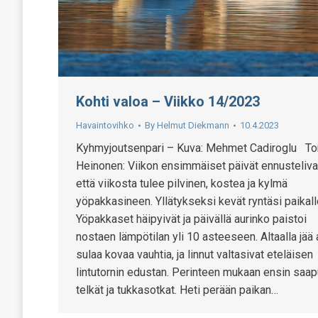
Kohti valoa – Viikko 14/2023
Havaintovihko
By
Helmut Diekmann
10.4.2023
Kyhmyjoutsenpari – Kuva: Mehmet Cadiroglu T
Heinonen: Viikon ensimmäiset päivät ennusteliva
että viikosta tulee pilvinen, kostea ja kylmä
yöpakkasineen. Yllätykseksi kevät ryntäsi paikall
Yöpakkaset häipyivät ja päivällä aurinko paistoi
nostaen lämpötilan yli 10 asteeseen. Altaalla jää 
sulaa kovaa vauhtia, ja linnut valtasivat eteläisen
lintutornin edustan. Perinteen mukaan ensin saap
telkät ja tukkasotkat. Heti perään paikan…