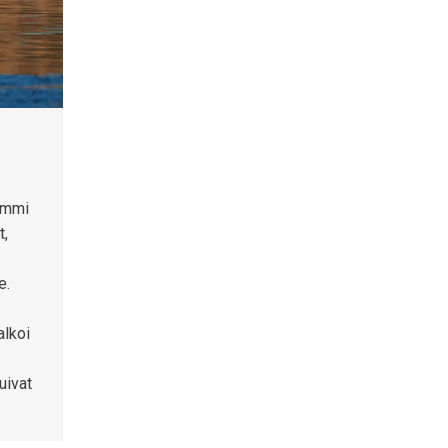
ommi
t,
e.
alkoi
uivat