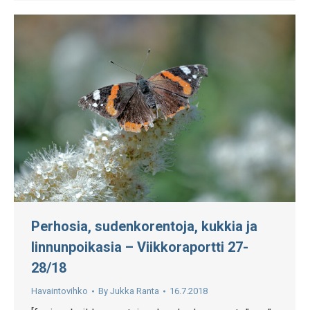
Perhosia, sudenkorentoja, kukkia ja
linnunpoikasia – Viikkoraportti 27-
28/18
Havaintovihko
By
Jukka Ranta
16.7.2018