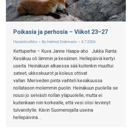
Poikasia ja perhosia – Viikot 23–27
Havaintovihko
By
Helmut Diekmann
6.7.2026
Kettuperhe – Kuva Janne Haapa-aho Jukka Ranta:
Kesäkuu oli lämmin ja kesäinen. Hellepäiviä kertyi
useita. Heinäkuun alkaessa sää kuitenkin muuttui:
sateet, ukkoskuurot ja koleus ottivat
vallan. Meriveden pinta vaihteli kesäkuussa
nollatason molemmin puolin. Heinäkuun puolella se
nousi jo selvästi nollan yläpuolelle, mutta ei
kuitenkaan niin korkealle, että vesi olisi levinnyt
tulvaniitylle. Kävin Suomenojalla useina
hellepäivinä.…