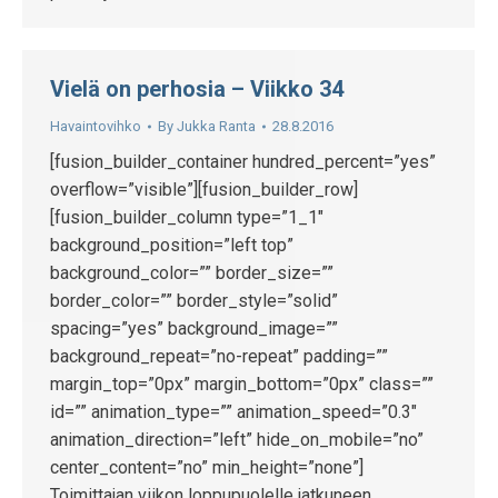
Vielä on perhosia – Viikko 34
Havaintovihko
By
Jukka Ranta
28.8.2016
[fusion_builder_container hundred_percent=”yes”
overflow=”visible”][fusion_builder_row]
[fusion_builder_column type=”1_1″
background_position=”left top”
background_color=”” border_size=””
border_color=”” border_style=”solid”
spacing=”yes” background_image=””
background_repeat=”no-repeat” padding=””
margin_top=”0px” margin_bottom=”0px” class=””
id=”” animation_type=”” animation_speed=”0.3″
animation_direction=”left” hide_on_mobile=”no”
center_content=”no” min_height=”none”]
Toimittajan viikon loppupuolelle jatkuneen