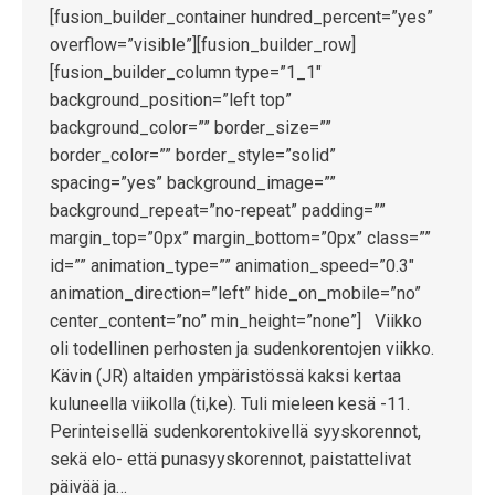
[fusion_builder_container hundred_percent=”yes”
overflow=”visible”][fusion_builder_row]
[fusion_builder_column type=”1_1″
background_position=”left top”
background_color=”” border_size=””
border_color=”” border_style=”solid”
spacing=”yes” background_image=””
background_repeat=”no-repeat” padding=””
margin_top=”0px” margin_bottom=”0px” class=””
id=”” animation_type=”” animation_speed=”0.3″
animation_direction=”left” hide_on_mobile=”no”
center_content=”no” min_height=”none”] Viikko
oli todellinen perhosten ja sudenkorentojen viikko.
Kävin (JR) altaiden ympäristössä kaksi kertaa
kuluneella viikolla (ti,ke). Tuli mieleen kesä -11.
Perinteisellä sudenkorentokivellä syyskorennot,
sekä elo- että punasyyskorennot, paistattelivat
päivää ja…