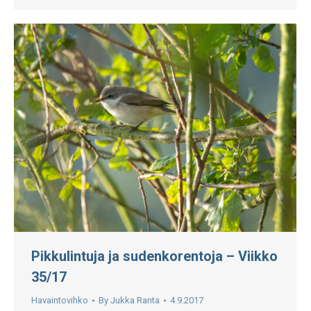
Pikkulintuja ja sudenkorentoja – Viikko
35/17
Havaintovihko
By
Jukka Ranta
4.9.2017