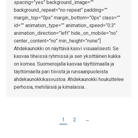
spacing=”yes” background_image=””
background_repeat=”no-repeat” padding=””
margin_top=”0px” margin_bottom=”0px” class=””
id=”” animation_type=”” animation_speed=”0.3″
animation_direction=”left” hide_on_mobile=”no”
center_content=”no” min_height=”none”]
Ahdekaunokki on näyttävä kasvi visuaalisesti. Se
kasvaa tiheissä ryhmissä ja sen yksittäinen kukka
on komea. Suomenojalla kasvaa täyttömaalla ja
täyttömäella pari tiivistä ja runsaanpuoleista
ahdekaunokkikasvustoa. Ahdekaunokki houkuttelee
perhosia, mehiläisiä ja kimalaisia…
1
2
→