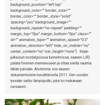
background_position=”left top”
background_color=”” border_size=””
border_color=”” border_style=”solid”
spacing=”yes” background_image=””
background_repeat=”no-repeat” padding=””
margin_top=”0px” margin_bottom=”0px” class=””
id=”” animation_type=”” animation_speed=”0.3″
animation_direction=”left” hide_on_mobile=”no”
center_content=”no” min_height=”none”] Kirjan
julkaisun nostalgisissa tunnelmissa, saanen (JR)
palata hivenen menneeseen ja ottaa sieltä vauhtia
tähän päivään. Aloitimme siis alueen
dokumentoinnin kevättalvella 2011. Sen vuoden
kesään sattui lämpöputki, joka toi mukanaan
runsaasti…