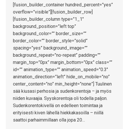
[fusion_builder_container hundred_percent=”yes”
overflow=”visible”][fusion_builder_row]
[fusion_builder_column type=”1_1″
background_position=”left top”
background_color=”” border_size=””
border_color=”” border_style=”solid”
spacing=”yes” background_image=””
background_repeat=”no-repeat” padding=””
margin_top=”0px” margin_bottom=”0px” class=””
id=”” animation_type=”” animation_speed=”0.3″
animation_direction=”left” hide_on_mobile=”no”
center_content=”no” min_height=”none”] Tuulinen
sää kiusasi perhosia ja sudenkorentoja – ja myös
niiden kuvaajia. Syyskorentoja oli todella paljon.
Sudenkorentokivellä on edelleen toimintaa ja
erityisesti kiven lähellä hiekkakasoilla – niillä
saattoi parhaimmillaan olla jopa 20…