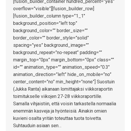
[fusion_builder_container hundred_percent=”yes”
overflow=”visible”][fusion_builder_row]
[fusion_builder_column type=”1_1″
background_position=”left top”
background_color=”” border_size=””
border_color=”” border_style=”solid”
spacing=”yes” background_image=””
background_repeat=”no-repeat” padding=””
margin_top=”0px” margin_bottom=”0px” class=””
id=”” animation_type=”” animation_speed=”0.3″
animation_direction=”left” hide_on_mobile=”no”
center_content=”no” min_height=”none”] Suostuin
(Jukka Ranta) aikanaan lomittajaksi viikkoraportin
toimitukselle viikojen 27-28 viikkoraportille.
Samalla vihjaistiin, että voisin tarkastella normaalia
enemmän kasveja ja hyönteisiä. Ainakin omien
kuvieni osalta yritän toteuttaa tuota toivetta.
Suhtauduin asiaan sen…