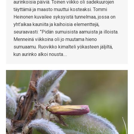
aurinkoisia päiviä. Toinen viikko oli sadekuurojen
täyttämä ja maasto muuttui kosteaksi. Tommi
Heinonen kuvailee syksyistä tunnelmaa, jossa on
yht’aikaa kauniita ja kaihoisia elementtejä,
seuraavasti: ”Pidän sumuisista aamuista ja illoista.
Menneinä viikkoina oli jo muutama hieno
sumuaamu. Ruovikko kimalteli yökasteen jäljiltä,
kun aurinko alkoi nousta.…