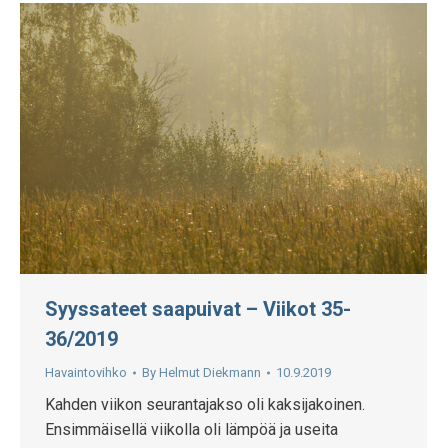
Syyssateet saapuivat – Viikot 35-
36/2019
Havaintovihko
By
Helmut Diekmann
10.9.2019
Kahden viikon seurantajakso oli kaksijakoinen.
Ensimmäisellä viikolla oli lämpöä ja useita