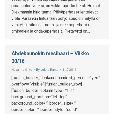
poissaolon vuoksi, on viikkoraportin teksti Helmut
Diekmannin kirjoittama: Päiväperhoset lentelevät
vielä. Varsinkin lintualtaan pohjoispuolen niityllä on
vilskettä: sitruuna- neito- ja nokkosperhosia,
amiraaleja ja ohdakeperhosia. Pietaryrtti on…
Ahdekaunokin mesibaari – Viikko
30/16
Havaintovihko
By
Jukka Ranta
31.7.2016
[fusion_builder_container hundred_percent=”yes”
overflow=”visible”][fusion_builder_row]
[fusion_builder_column type=”1_1″
background_position=”left top”
background_color=”” border_size=””
border_color=”” border_style=”solid”