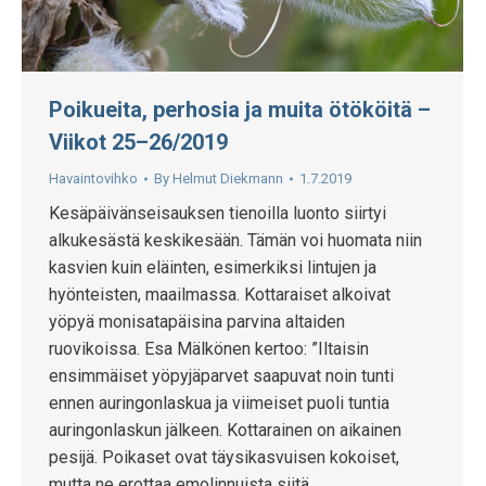
Poikueita, perhosia ja muita ötököitä –
Viikot 25–26/2019
Havaintovihko
By
Helmut Diekmann
1.7.2019
Kesäpäivänseisauksen tienoilla luonto siirtyi
alkukesästä keskikesään. Tämän voi huomata niin
kasvien kuin eläinten, esimerkiksi lintujen ja
hyönteisten, maailmassa. Kottaraiset alkoivat
yöpyä monisatapäisina parvina altaiden
ruovikoissa. Esa Mälkönen kertoo: ”Iltaisin
ensimmäiset yöpyjäparvet saapuvat noin tunti
ennen auringonlaskua ja viimeiset puoli tuntia
auringonlaskun jälkeen. Kottarainen on aikainen
pesijä. Poikaset ovat täysikasvuisen kokoiset,
mutta ne erottaa emolinnuista siitä,…