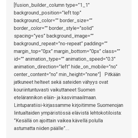
[fusion_builder_column type=”1_1″
background_position=”left top”
background_color=”” border_size=””
border_color=”” border_style=”solid”
spacing=”yes” background_image=””
background_repeat=”no-repeat” padding=””
margin_top=”0px” margin_bottom=”0px” class=””
id=”” animation_type=”” animation_speed=”0.3″
animation_direction=”left” hide_on_mobile=”no”
center_content=”no” min_height=”none”] Pitkään
jatkuneet helteet sekä sateiden vähyys ovat
kouriintuntuvasti vaikuttaneet Suomen
etelärannikon eläin- ja kasvimaailmaan.
Lintuparatiisi-kirjassamme kirjoitimme Suomenojan
lintualtaiden ympäristössä elävistä lehtokotiloista:
”Kesällä on ajoittain vaikea kävellä polulla
astumatta niiden päälle”.…