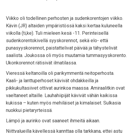
Viikko oli todellinen perhosten ja sudenkorentojen viikko.
Kävin (JR) altaiden ympäristössä kaksi kertaa kuluneella
viikolla (ti,ke). Tuli mieleen kesä -11. Perinteisellä
sudenkorentokivellä syyskorennot, sekä elo- että
punasyyskorennot, paistattelivat päivää ja tähystelivät
saalista. Joukossa oli myös muutamia tummasyyskorento.
Ukonkorennot rätisivät ilmatilassa.
Vieressä keltanoilla oli parikymmentä neitoperhosta.
Kaali- ja lanttuperhoset kävivät ohdakkeilla ja
pikkukultasiivet ottivat aurinkoa maassa. Amiraalitkin ovat
vaeltaneet altaille. Lauhahiipijät kävivät vähän kaikissa
kukissa – kuten myös mehiläiset ja kimalaiset. Sulkasia
nuokkui pietaryrteissä.
Lämpö ja aurinko ovat saaneet ihmeitä aikaan.
Niittyalueilla kävellessä kannttaa olla tarkkana, ettei astu