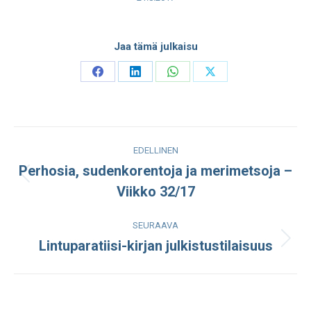
Jaa tämä julkaisu
Share
Share
Share
Share
on
on
on
on
Facebook
LinkedIn
WhatsApp
X
Post
EDELLINEN
navigation
Perhosia, sudenkorentoja ja merimetsoja –
Edellinen
Viikko 32/17
julkaisu:
SEURAAVA
Lintuparatiisi-kirjan julkistustilaisuus
Seuraava
julkaisu: