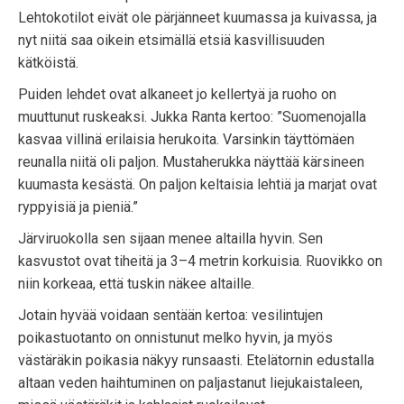
Lehtokotilot eivät ole pärjänneet kuumassa ja kuivassa, ja
nyt niitä saa oikein etsimällä etsiä kasvillisuuden
kätköistä.
Puiden lehdet ovat alkaneet jo kellertyä ja ruoho on
muuttunut ruskeaksi. Jukka Ranta kertoo: ”Suomenojalla
kasvaa villinä erilaisia herukoita. Varsinkin täyttömäen
reunalla niitä oli paljon. Mustaherukka näyttää kärsineen
kuumasta kesästä. On paljon keltaisia lehtiä ja marjat ovat
ryppyisiä ja pieniä.”
Järviruokolla sen sijaan menee altailla hyvin. Sen
kasvustot ovat tiheitä ja 3–4 metrin korkuisia. Ruovikko on
niin korkeaa, että tuskin näkee altaille.
Jotain hyvää voidaan sentään kertoa: vesilintujen
poikastuotanto on onnistunut melko hyvin, ja myös
västäräkin poikasia näkyy runsaasti. Etelätornin edustalla
altaan veden haihtuminen on paljastanut liejukaistaleen,