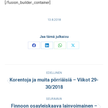
[/fusion_builder_container]
13.8.2018
Jaa tämä julkaisu
Share
Share
Share
Share
on
on
on
on
Facebook
LinkedIn
WhatsApp
X
Post
EDELLINEN
navigation
Korentoja ja muita pörriäisiä – Viikot 29-
Edellinen
30/2018
julkaisu:
SEURAAVA
Finnoon osayleiskaava lainvoimainen –