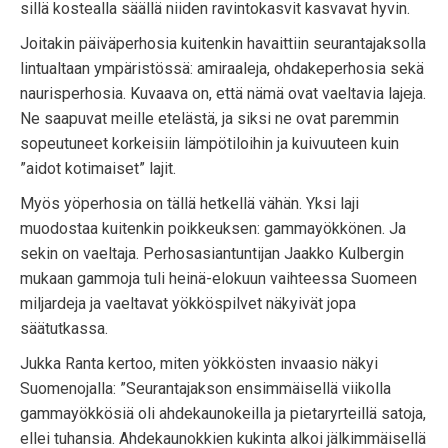
sillä kostealla säällä niiden ravintokasvit kasvavat hyvin.
Joitakin päiväperhosia kuitenkin havaittiin seurantajaksolla
lintualtaan ympäristössä: amiraaleja, ohdakeperhosia sekä
naurisperhosia. Kuvaava on, että nämä ovat vaeltavia lajeja.
Ne saapuvat meille etelästä, ja siksi ne ovat paremmin
sopeutuneet korkeisiin lämpötiloihin ja kuivuuteen kuin
”aidot kotimaiset” lajit.
Myös yöperhosia on tällä hetkellä vähän. Yksi laji
muodostaa kuitenkin poikkeuksen: gammayökkönen. Ja
sekin on vaeltaja. Perhosasiantuntijan Jaakko Kulbergin
mukaan gammoja tuli heinä-elokuun vaihteessa Suomeen
miljardeja ja vaeltavat yökköspilvet näkyivät jopa
säätutkassa.
Jukka Ranta kertoo, miten yökkösten invaasio näkyi
Suomenojalla: ”Seurantajakson ensimmäisellä viikolla
gammayökkösiä oli ahdekaunokeilla ja pietaryrteillä satoja,
ellei tuhansia. Ahdekaunokkien kukinta alkoi jälkimmäisellä