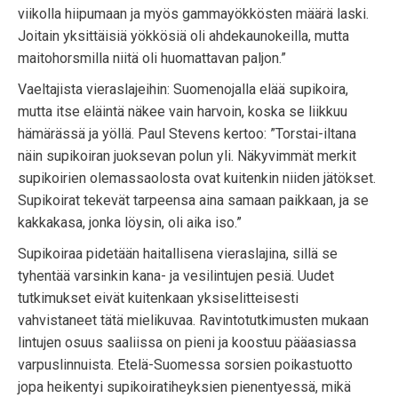
viikolla hiipumaan ja myös gammayökkösten määrä laski.
Joitain yksittäisiä yökkösiä oli ahdekaunokeilla, mutta
maitohorsmilla niitä oli huomattavan paljon.”
Vaeltajista vieraslajeihin: Suomenojalla elää supikoira,
mutta itse eläintä näkee vain harvoin, koska se liikkuu
hämärässä ja yöllä. Paul Stevens kertoo: ”Torstai-iltana
näin supikoiran juoksevan polun yli. Näkyvimmät merkit
supikoirien olemassaolosta ovat kuitenkin niiden jätökset.
Supikoirat tekevät tarpeensa aina samaan paikkaan, ja se
kakkakasa, jonka löysin, oli aika iso.”
Supikoiraa pidetään haitallisena vieraslajina, sillä se
tyhentää varsinkin kana- ja vesilintujen pesiä. Uudet
tutkimukset eivät kuitenkaan yksiselitteisesti
vahvistaneet tätä mielikuvaa. Ravintotutkimusten mukaan
lintujen osuus saaliissa on pieni ja koostuu pääasiassa
varpuslinnuista. Etelä-Suomessa sorsien poikastuotto
jopa heikentyi supikoiratiheyksien pienentyessä, mikä