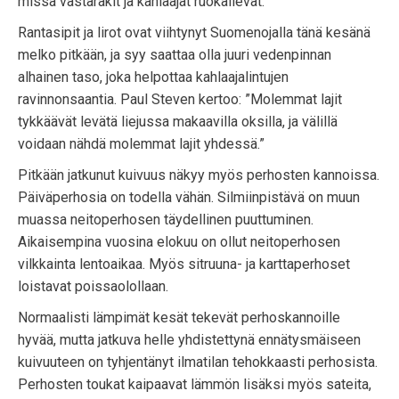
missä västäräkit ja kahlaajat ruokailevat.
Rantasipit ja lirot ovat viihtynyt Suomenojalla tänä kesänä
melko pitkään, ja syy saattaa olla juuri vedenpinnan
alhainen taso, joka helpottaa kahlaajalintujen
ravinnonsaantia. Paul Steven kertoo: ”Molemmat lajit
tykkäävät levätä liejussa makaavilla oksilla, ja välillä
voidaan nähdä molemmat lajit yhdessä.”
Pitkään jatkunut kuivuus näkyy myös perhosten kannoissa.
Päiväperhosia on todella vähän. Silmiinpistävä on muun
muassa neitoperhosen täydellinen puuttuminen.
Aikaisempina vuosina elokuu on ollut neitoperhosen
vilkkainta lentoaikaa. Myös sitruuna- ja karttaperhoset
loistavat poissaolollaan.
Normaalisti lämpimät kesät tekevät perhoskannoille
hyvää, mutta jatkuva helle yhdistettynä ennätysmäiseen
kuivuuteen on tyhjentänyt ilmatilan tehokkaasti perhosista.
Perhosten toukat kaipaavat lämmön lisäksi myös sateita,