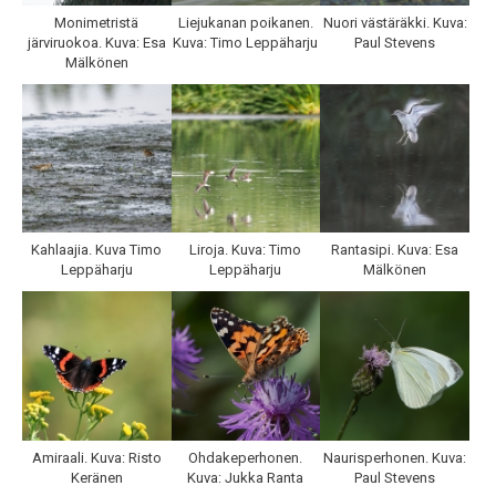
Monimetristä
Liejukanan poikanen.
Nuori västäräkki. Kuva:
järviruokoa. Kuva: Esa
Kuva: Timo Leppäharju
Paul Stevens
Mälkönen
Kahlaajia. Kuva Timo
Liroja. Kuva: Timo
Rantasipi. Kuva: Esa
Leppäharju
Leppäharju
Mälkönen
Amiraali. Kuva: Risto
Ohdakeperhonen.
Naurisperhonen. Kuva:
Keränen
Kuva: Jukka Ranta
Paul Stevens