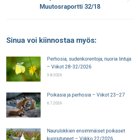
Seuraava
Muutosraportti 32/18
julkaisu:
Sinua voi kiinnostaa myös:
Perhosia, sudenkorentoja, nuoria lintuja
– Viikot 28-32/2026
3.8.2026
Poikasia ja perhosia – Viikot 23–27
6.7.2026
Naurulokkien ensimmäiset poikaset
kuoriutuneet – Viikko 22/2026