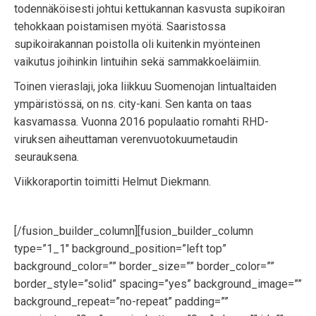
todennäköisesti johtui kettukannan kasvusta supikoiran
tehokkaan poistamisen myötä. Saaristossa
supikoirakannan poistolla oli kuitenkin myönteinen
vaikutus joihinkin lintuihin sekä sammakkoeläimiin.
Toinen vieraslaji, joka liikkuu Suomenojan lintualtaiden
ympäristössä, on ns. city-kani. Sen kanta on taas
kasvamassa. Vuonna 2016 populaatio romahti RHD-
viruksen aiheuttaman verenvuotokuumetaudin
seurauksena.
Viikkoraportin toimitti Helmut Diekmann.
[/fusion_builder_column][fusion_builder_column
type=”1_1″ background_position=”left top”
background_color=”” border_size=”” border_color=””
border_style=”solid” spacing=”yes” background_image=””
background_repeat=”no-repeat” padding=””