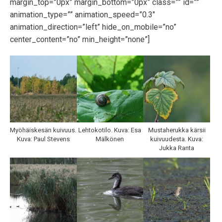
margin_top=”0px” margin_bottom=”0px” class=”” id=””
animation_type=”” animation_speed=”0.3″
animation_direction=”left” hide_on_mobile=”no”
center_content=”no” min_height=”none”]
Myöhäiskesän kuivuus.
Lehtokotilo. Kuva: Esa
Mustaherukka kärsii
Kuva: Paul Stevens
Mälkönen
kuivuudesta. Kuva:
Jukka Ranta