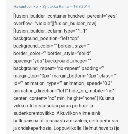
Havaintovihko
By
Jukka Ranta
18.8.2014
[fusion_builder_container hundred_percent=”yes”
overflow=”visible”][fusion_builder_row]
[fusion_builder_column type=”1_1″
background_position=”left top”
background_color=”” border_size=””
border_color=”” border_style=”solid”
spacing=”yes” background_image=””
background_repeat=”no-repeat” padding=””
margin_top=”0px” margin_bottom=”0px” class=””
id=”” animation_type=”” animation_speed=”0.3″
animation_direction=”left” hide_on_mobile=”no”
center_content=”no” min_height=”none”] Kulunut
viikko oli toistaiseksi paras perhos- ja
sudenkorentoviikko. Alkuviikon viimeisinä
hellepäivinä oli runsaasti amiraaleja, neitoperhosia
ja ohdakeperhosia. Loppuviikolla Helmut havaitsi ja