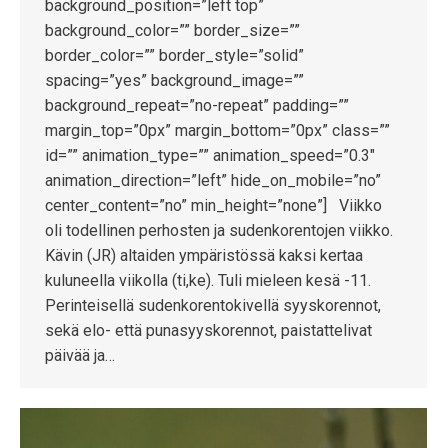
background_position=”left top”
background_color=”” border_size=””
border_color=”” border_style=”solid”
spacing=”yes” background_image=””
background_repeat=”no-repeat” padding=””
margin_top=”0px” margin_bottom=”0px” class=””
id=”” animation_type=”” animation_speed=”0.3″
animation_direction=”left” hide_on_mobile=”no”
center_content=”no” min_height=”none”] Viikko
oli todellinen perhosten ja sudenkorentojen viikko.
Kävin (JR) altaiden ympäristössä kaksi kertaa
kuluneella viikolla (ti,ke). Tuli mieleen kesä -11.
Perinteisellä sudenkorentokivellä syyskorennot,
sekä elo- että punasyyskorennot, paistattelivat
päivää ja…