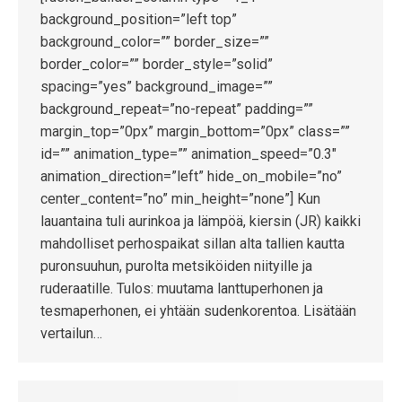
background_position=”left top”
background_color=”” border_size=””
border_color=”” border_style=”solid”
spacing=”yes” background_image=””
background_repeat=”no-repeat” padding=””
margin_top=”0px” margin_bottom=”0px” class=””
id=”” animation_type=”” animation_speed=”0.3″
animation_direction=”left” hide_on_mobile=”no”
center_content=”no” min_height=”none”] Kun
lauantaina tuli aurinkoa ja lämpöä, kiersin (JR) kaikki
mahdolliset perhospaikat sillan alta tallien kautta
puronsuuhun, purolta metsiköiden niityille ja
ruderaatille. Tulos: muutama lanttuperhonen ja
tesmaperhonen, ei yhtään sudenkorentoa. Lisätään
vertailun…