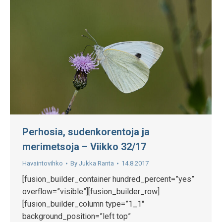
Perhosia, sudenkorentoja ja
merimetsoja – Viikko 32/17
Havaintovihko
By
Jukka Ranta
14.8.2017
[fusion_builder_container hundred_percent=”yes”
overflow=”visible”][fusion_builder_row]
[fusion_builder_column type=”1_1″
background_position=”left top”