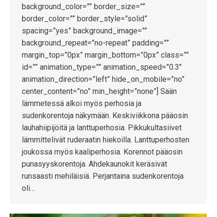
background_color=”” border_size=””
border_color=”” border_style=”solid”
spacing=”yes” background_image=””
background_repeat=”no-repeat” padding=””
margin_top=”0px” margin_bottom=”0px” class=””
id=”” animation_type=”” animation_speed=”0.3″
animation_direction=”left” hide_on_mobile=”no”
center_content=”no” min_height=”none”] Sään
lämmetessä alkoi myös perhosia ja
sudenkorentoja näkymään. Keskiviikkona pääosin
lauhahiipijöitä ja lanttuperhosia. Pikkukultasiivet
lämmittelivät ruderaatin hiekoilla. Lanttuperhosten
joukossa myös kaaliperhosia. Korennot pääosin
punasyyskorentoja. Ahdekaunokit keräsivät
runsaasti mehiläisiä. Perjantaina sudenkorentoja
oli…