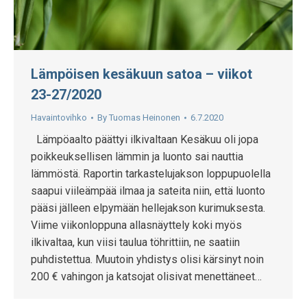
Lämpöisen kesäkuun satoa – viikot
23-27/2020
Havaintovihko
By
Tuomas Heinonen
6.7.2020
Lämpöaalto päättyi ilkivaltaan Kesäkuu oli jopa
poikkeuksellisen lämmin ja luonto sai nauttia
lämmöstä. Raportin tarkastelujakson loppupuolella
saapui viileämpää ilmaa ja sateita niin, että luonto
pääsi jälleen elpymään hellejakson kurimuksesta.
Viime viikonloppuna allasnäyttely koki myös
ilkivaltaa, kun viisi taulua töhrittiin, ne saatiin
puhdistettua. Muutoin yhdistys olisi kärsinyt noin
200 € vahingon ja katsojat olisivat menettäneet…