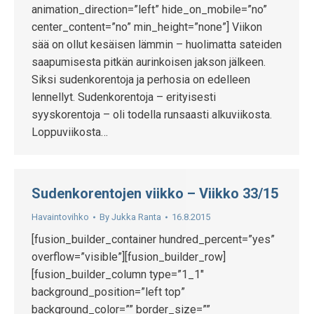
animation_direction=”left” hide_on_mobile=”no”
center_content=”no” min_height=”none”] Viikon
sää on ollut kesäisen lämmin – huolimatta sateiden
saapumisesta pitkän aurinkoisen jakson jälkeen.
Siksi sudenkorentoja ja perhosia on edelleen
lennellyt. Sudenkorentoja – erityisesti
syyskorentoja – oli todella runsaasti alkuviikosta.
Loppuviikosta…
Sudenkorentojen viikko – Viikko 33/15
Havaintovihko
By
Jukka Ranta
16.8.2015
[fusion_builder_container hundred_percent=”yes”
overflow=”visible”][fusion_builder_row]
[fusion_builder_column type=”1_1″
background_position=”left top”
background_color=”” border_size=””