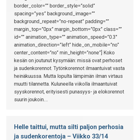
border_color=”” border_style=”solid”
spacing=”yes” background_image=””
background_repeat=”no-repeat” padding=””
margin_top=”0px” margin_bottom=”0px” class=””
id=”” animation_type=”” animation_speed=”0.3″
animation_direction=”left” hide_on_mobile=”no”
center_content=”no” min_height=”none”] Koko
kesän on joutunut kysymään: missä ovat perhoset
ja sudenkorennot. Tytönkorennot ilmaantuivat vasta
heinäkuussa. Mutta lopulta lämpimän ilman virtaus
muutti tilannetta. Kuluneella viikolla ilmaantuivat
syyskorennot, erityisesti punasyys- ja elokorennot
suurin joukoin.…
Helle taittui, mutta silti paljon perhosia
ja sudenkorentoja – Viikko 33/14