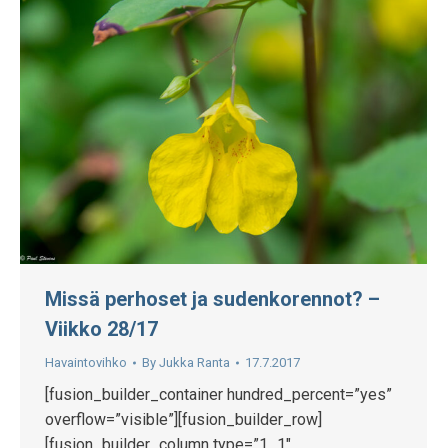
Missä perhoset ja sudenkorennot? –
Viikko 28/17
Havaintovihko
By
Jukka Ranta
17.7.2017
[fusion_builder_container hundred_percent=”yes”
overflow=”visible”][fusion_builder_row]
[fusion_builder_column type=”1_1″