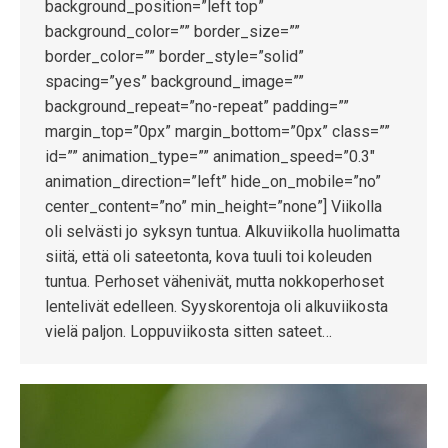
background_position=”left top”
background_color=”” border_size=””
border_color=”” border_style=”solid”
spacing=”yes” background_image=””
background_repeat=”no-repeat” padding=””
margin_top=”0px” margin_bottom=”0px” class=””
id=”” animation_type=”” animation_speed=”0.3″
animation_direction=”left” hide_on_mobile=”no”
center_content=”no” min_height=”none”] Viikolla
oli selvästi jo syksyn tuntua. Alkuviikolla huolimatta
siitä, että oli sateetonta, kova tuuli toi koleuden
tuntua. Perhoset vähenivät, mutta nokkoperhoset
lentelivät edelleen. Syyskorentoja oli alkuviikosta
vielä paljon. Loppuviikosta sitten sateet…