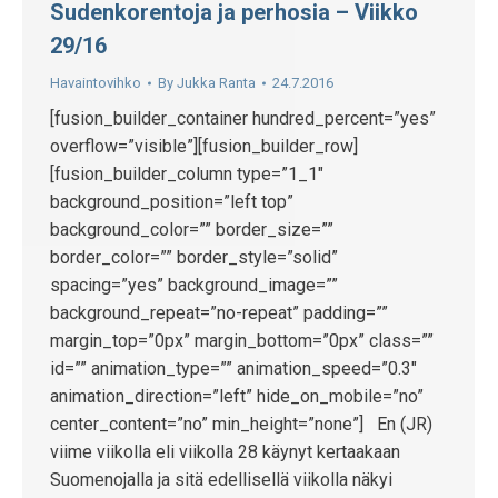
Sudenkorentoja ja perhosia – Viikko
29/16
Havaintovihko
By
Jukka Ranta
24.7.2016
[fusion_builder_container hundred_percent=”yes”
overflow=”visible”][fusion_builder_row]
[fusion_builder_column type=”1_1″
background_position=”left top”
background_color=”” border_size=””
border_color=”” border_style=”solid”
spacing=”yes” background_image=””
background_repeat=”no-repeat” padding=””
margin_top=”0px” margin_bottom=”0px” class=””
id=”” animation_type=”” animation_speed=”0.3″
animation_direction=”left” hide_on_mobile=”no”
center_content=”no” min_height=”none”] En (JR)
viime viikolla eli viikolla 28 käynyt kertaakaan
Suomenojalla ja sitä edellisellä viikolla näkyi