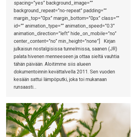
spacing=”yes” background_image=””
background_repeat=”no-repeat” padding=””
margin_top=”0px” margin_bottom=”0px” class=””
id=”” animation_type=”” animation_speed=”0.3″
animation_direction=”left” hide_on_mobile=”no”
center_content=”no” min_height=”none”] Kirjan
julkaisun nostalgisissa tunnelmissa, saanen (JR)
palata hivenen menneeseen ja ottaa sieltä vauhtia
tähän päivään. Aloitimme siis alueen
dokumentoinnin kevättalvella 2011. Sen vuoden
kesään sattui lämpöputki, joka toi mukanaan
runsaasti…